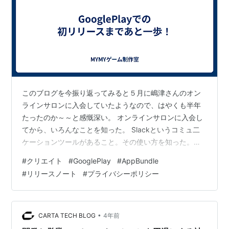
このブログを今振り返ってみると５月に嶋津さんのオン
ラインサロンに入会していたようなので、はやくも半年
たったのか～～と感慨深い。 オンラインサロンに入会し
てから、いろんなことを知った。 Slackというコミュ二
ケーションツールがあること。その使い方を知った。
Discordというアプリでは、嶋津さんだけでなくほかのメ
#
クリエイト
#
GooglePlay
#
AppBundle
ンバーの方たちと自由におしゃべりできることを知っ
#
リリースノート
#
プライバシーポリシー
た。 GitHubというアプリがあること。これを使えば
Unityでのゲーム制作が他の人と共同で行えたり、自分が
躓いているところを見てもらってアドバイスを受けるこ
とができるということも知った。 そうやって、わからな
•
CARTA TECH BLOG
4年前
いところを聞きながら、嶋…