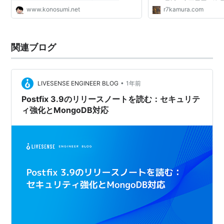
く、最近は変更履歴の管
www.konosumi.net
r7kamura.com
ました。 CHANGELOGからGi
へ 昔は、おおよそKeep a cha
関連ブログ
•
LIVESENSE ENGINEER BLOG
1年前
Postfix 3.9のリリースノートを読む：セキュリテ
ィ強化とMongoDB対応