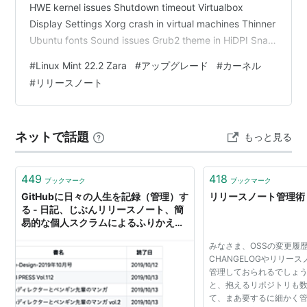
HWE kernel issues Shutdown timeout Virtualbox
Display Settings Xorg crash in virtual machines Thinner
Ubuntu fonts Sound issues Grub2 theme in HiDPI Snap
Store Home directory encryption Guest sessions
#
Linux Mint 22.2 Zara
#
アップグレード
#
カーネル
Touchpad drivers Wine Mouse Pointer theme in r…
#
リリースノート
ネットで話題
もっと見る
449
418
ブックマーク
ブックマーク
GitHubに日々の人生を記録（管理）す
リリースノート管理術
る - 日記、じぶんリリースノート、簡
易的な個人スクラムによるふりかえり
など - このすみノート
みなさま、OSSの変更履
CHANGELOGやリリー
管理しておられるでしょ
と、抱えるリポジトリも
て、まあ要するに細かく