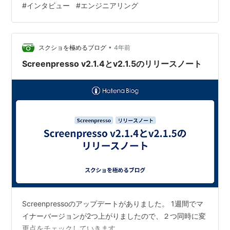
#
インタビュー
#
エンジニアリング
的な距離感の遠さがあった エンジニアが営業チーム向け
の機能リリースノートを書くと 「開発チームの仕事」が
目に見えるようになった 継続的に続けると感謝される上
に振り返りにも使えるし、結果的に良いことしかなかっ
•
スクショを極めるブログ
4年前
た 自己…
Screenpresso v2.1.4とv2.1.5のリリースノート
Screenpressoのアップデートがありました。 1週間でマ
イナーバージョンが2つ上がりましたので、２つ同時に変
更点をチェックしていきます。