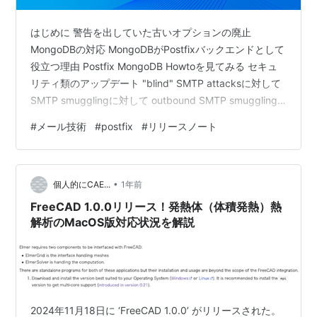
はじめに 警告を出していた古いオプションの廃止
MongoDBの対応 MongoDBがPostfixバックエンドとして
役立つ理由 Postfix MongoDB Howtoを見てみる セキュ
リティ類のアップデート "blind" SMTP attacksに対して
SMTP smugglingに対して outbound SMTP smuggling
に対して DNSルックアップに関するDoS攻撃・リソース
#
メール技術
#
postfix
#
リリースノート
枯渇攻撃に対して3 読んでみた感想 次回 参考 はじめに
技術部インフラグループの鈴木です。先日宮崎の都井岬
に行きましたが、馬が可愛かったです。 ところで最近仕
•
事でPostfixをよく触っているの…
個人的にCAE...
1年前
FreeCAD 1.0.0リリース！発熱体（体積発熱）熱
解析のMacOS版対応状況を解説
2024年11月18日に ‘FreeCAD 1.0.0’ がリリースされた。