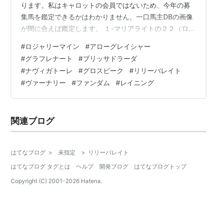
ります。私はキャロットの会員ではないため、今年の募
集馬を鑑定できるかはわかりません。一口馬主DBの画像
が間に合えば鑑定します。 １-マリアライトの２２（ロジ
ャリーマイン） ＝ ３勝以上してくれそうな予感９９％
#
ロジャリーマイン
#
アローグレイシャー
２-ザズーの２２（アローグレイシャー） ＝ ３勝以上し
#
グラフレナート
#
ブリッサドラーダ
てくれそうな予感６０％ ３-ヴィルデローゼの２２（グラ
#
ナヴィガトーレ
#
グロスビーク
#
リリーバレイト
フレナート） ＝ 未勝利～２勝あたりで終わりそうな予感
#
ヴァーナリー
#
ファンダム
#
レイニング
１００％ ４-ラドラーダの２２（ブリッサドラーダ） ＝
未勝利あたりで終わりそうな予感１００％ ５-アヴェンチ
ュラの２２（ナヴィ…
関連ブログ
はてなブログ
>
未指定
>
リリーバレイト
はてなブログ タグとは
ヘルプ
開発ブログ
はてなブログトップ
Copyright (C) 2001-
2026
Hatena.