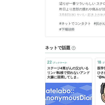
辺りが一番ツラいらしい ステ
昨日より患部の腫れや痛みが治
3月8日(水) ヤバい 起き上
ど、、、 ただ、首の腫れは6日
#
ネットでコンタクト
#
抗が
いると信じよう 3月9日(木)
#
下咽頭癌
て30分…
ネットで話題
22
18
ブックマーク
ブ
ステージ4胃がんの父がいる
医学
リンパ転移で切れないアンド
ひさた
大腸に湿潤してしま..
"@
制す
ンを
い手
普通
ミネ
リン