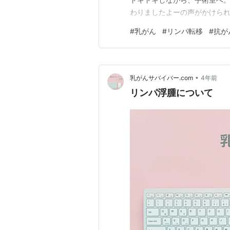
わりましたよーの声がかけられ
れていることをすっかり忘れて
#
乳がん
#
リンパ転移
#
抗が
ーが 「脇のリンパ転移はなか
ません。」と声をかけてくれま
•
乳がんサバイバー.com
4年前
リンパ浮腫について