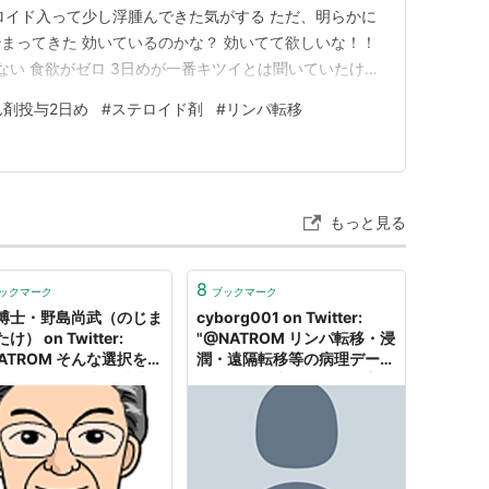
ロイド入って少し浮腫んできた気がする ただ、明らかに
まってきた 効いているのかな？ 効いてて欲しいな！！
がれない 食欲がゼロ 3日めが一番キツイとは聞いていたけ
(月)がピークで確実に小さくなってきた 抗癌剤が効いて
ん剤投与2日め
#
ステロイド剤
#
リンパ転移
 食欲と味覚 完全に失くなりました 倦怠感も強い かろうじ
もっと見る
8
ックマーク
ブックマーク
博士・野島尚武（のじま
cyborg001 on Twitter:
け） on Twitter:
"@NATROM リンパ転移・浸
NATROM そんな選択を強
潤・遠隔転移等の病理データ
るのは今の医療が膵臓ガ
を解析した上で、かつ死亡・
全く治せないから。難し
再発データを公表した上で
術をしても亡くなるのが
「福島は過剰診断である」と
。ところが、そこに、超
する論文は一度も示されてい
ラル療法を追加すると、
ないません。残念ながら、そ
パ転移があっても肝転移
れらの論文のいずれも検診の