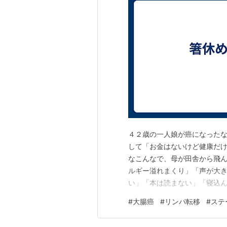
４２歳の一人娘が癌になったな
して「お金はないけど健康だけ
なこんなで、母が田舎から飛ん
ルギー溢れまくり」「声が大き
い」「本は読まない」「寝込ん
がはっている＝料理が得意」「
#
大腸癌
#
リンパ転移
#
ステ
発症するような繊細な私とは真
に起きました。 仕方ないこと