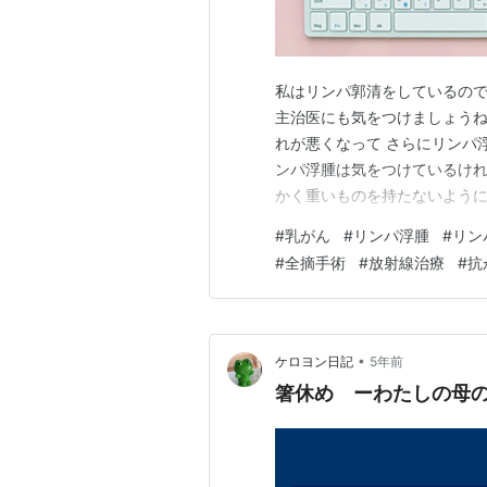
私はリンパ郭清をしているので
主治医にも気をつけましょうね
れが悪くなって さらにリンパ
ンパ浮腫は気をつけているけれ
かく重いものを持たないように
気をつけていても日々の生活で
#
乳がん
#
リンパ浮腫
#
リン
らない間に寝返りしてて術側が
#
全摘手術
#
放射線治療
#
抗
配なので 寝るときにいつもバ
•
ケロヨン日記
5年前
箸休め ーわたしの母