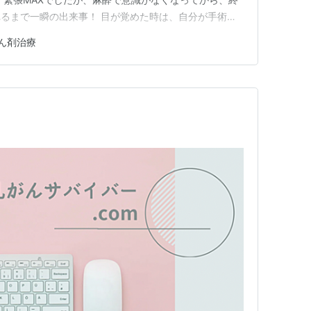
るまで一瞬の出来事！ 目が覚めた時は、自分が手術さ
ました。 ぼーっとしているところへ、主治医のドクタ
ん剤治療
ったので、郭清はしませんでした。ドレーンもいれてい
した！ リンパに転…