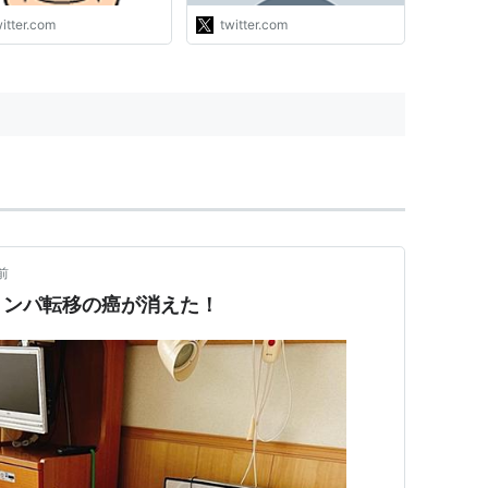
っても手術をすると、治
予後改善効果を否定す…
itter.com
twitter.com
ャンスが大いにある。
https://t.co/3B3add2lgP"
://t.co/qnQ5cZGA"
前
リンパ転移の癌が消えた！