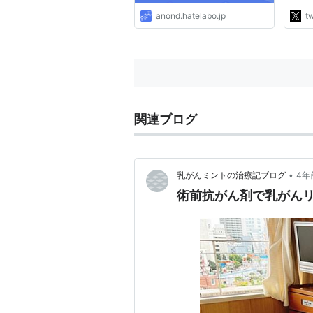
があ
anond.hatelabo.jp
tw
るチ
http
関連ブログ
•
乳がんミントの治療記ブログ
4年
術前抗がん剤で乳がん