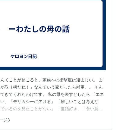
んてことが起こると、家族への衝撃度は凄まじい。 ま
が取り柄だね！」なんていう家だったら尚更。。 そん
できてくれたわけです。 私の母を表すとしたら 「エネ
い」「デリカシーに欠ける」 「難しいことは考えな
でいるのを見たことがない」 「世話好き」「食い意地
大雑把」 といった所でしょうか。 つまり、ケロヨンを
ージ3
逆の性格。 その衝撃的な事件は、転移が見つかった夜
とは分かっていても、先を…