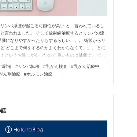
リンパ浮腫が起こる可能性が高い と、言われているし
と言われました。 そして放射線治療するとリンパの流
浮腫になりやすかったりもするらしい。。。 術後からリ
ど どこまで何をするのかよくわからなくて。。。 とに
！というお達しがあったので 重いものは健側で。 でも
うっかり〜などということはよくあります。 例えば知
パ郭清
#
リンパ転移
#
乳がん検査
#
乳がん治療中
下敷きになったら？ 眠りの深めな私はこれけっこう心
がん剤治療
#
ホルモン治療
スタオルをくるくる…
の話