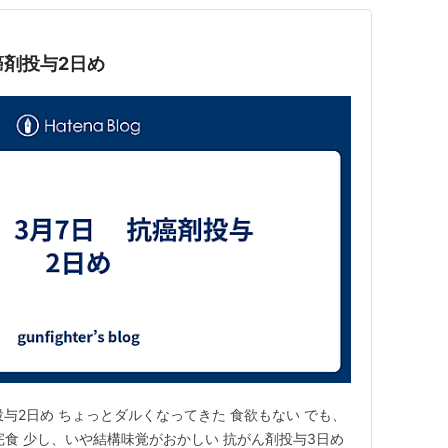
癌剤投与2日め
剤投与2日め ちょっとダルくなってきた 食欲もない でも、
完食 少し、いや結構味覚がおかしい 抗がん剤投与3日め