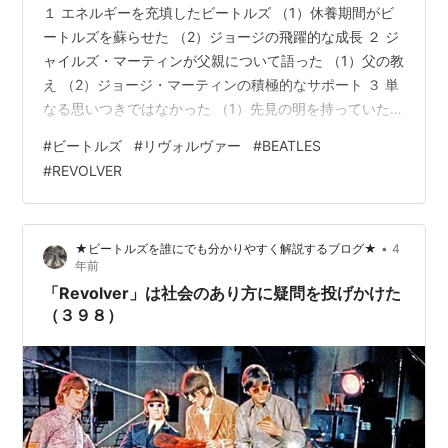
１ エネルギーを充填したビートルズ （1）休養期間がビ
ートルズを蘇らせた （2）ジョージの飛躍的な成長 ２ ジ
ャイルズ・マーティンが父親について語った （1）父の教
え （2）ジョージ・マーティンの積極的なサポート ３ 単
なる思いつきではなかった （1）先見の明を持っていた
（2）好きなだけスタジオと時間を使えた ４ 「Tomorrow
#
ビートルズ
#
リヴォルヴァー
#
BEATLES
Never Knows」のレコーディングに着手 （1）サイケデ
#
REVOLVER
リックの真髄 （2）いつでも簡単に聴けるが （3）改めて
知る革命的なアルバム １ エネルギーを充填したビートル
ズ （1）休養期間がビートルズを蘇らせた 1966年1月、
•
★ビートルズを誰にでも分かりやすく解説するブログ★
4
トリニダード・トバゴで休暇を楽し…
年前
「Revolver」は社会のあり方に疑問を投げかけた
（３９８）