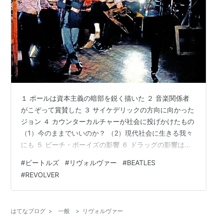
１ ポールは資本主義の暗部を鋭く描いた ２ 音楽関係者
がこぞって賞賛した ３ サイケデリックの方向に向かった
ジョン ４ カウンターカルチャーが社会に投げかけたもの
（1）今のままでいいのか？ （2）現代社会に生きる我々
にも ５ ビーチ・ボーイズの影響 ６ ドラッグの影響は公
けにされなかった （1）影響は明らかだったが （2）当初
#
ビートルズ
#
リヴォルヴァー
#
BEATLES
は誰も気づかなかった １ ポールは資本主義の暗部を鋭く
#
REVOLVER
描いた 「Revolver」は、ビートルズのサイケデリックな
時代の幕開けとなりました。タイトルにその名が使われ
た「Eleanor Rigby」や「Dr. Robert」など、様々な登場
はてなブログ
>
一般
>
リヴォルヴァー
人物たちが、世上に溢れる楽観主義…