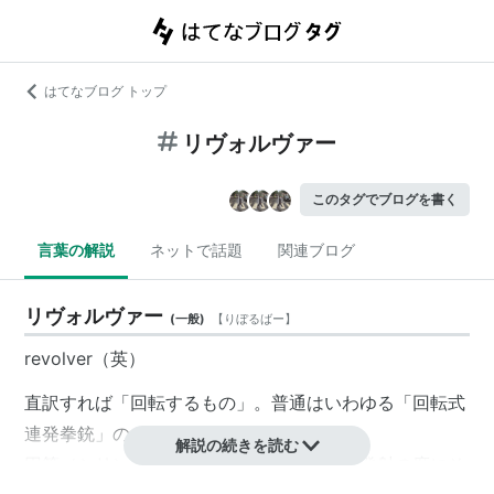
はてなブログ トップ
リヴォルヴァー
このタグでブログを書く
言葉の解説
ネットで話題
関連ブログ
リヴォルヴァー
(
一般
)
【
りぼるばー
】
revolver（英）
直訳すれば「回転するもの」。普通はいわゆる「回転式
連発拳銃」のこと。
解説の続きを読む
円筒（シリンダー）の弾倉兼薬室を持ち、発射の度にそ