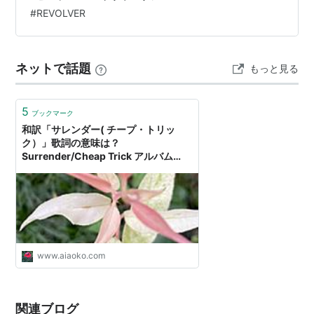
っと評価されてこなかったのか？ １ リミックスで新たな
発に成功した。
#
REVOLVER
魅力を発見 www.youtube.com 2022年の「Revolver」の
その後、オートマチック（自動拳銃）が技術的に熟成し
再発盤では、驚くべきことに、ジョンのはかなく悲しい
曲からリンゴが楽しく歌うポップな曲へと進化する過程
て信頼性が増したことや装弾数がより求められるように
ネットで話題
もっと見る
を「Yellow …
なったことで主流(軍用拳銃)としての地位は失うことと
なった。それでも、構造が簡単で大威力のマグナム弾が
5
使用できる点などから、ある程度の支持は得ている。
ブックマーク
和訳「サレンダー( チープ・トリッ
ク）」歌詞の意味は？
Surrender/Cheap Trick アルバム
『Heaven Tonight天国の罠』のカバ
ーはヴェルヴェット・リヴォルヴァー
とアンスラックス！？） - Arigato 毎
日幸せを感じる「懐かしい曲」と「思
い出」と「終活」
www.aiaoko.com
関連ブログ