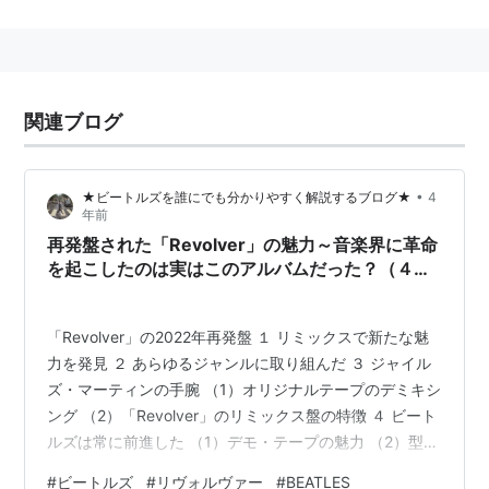
れを回転させることで連発を実現している。
リボルバーに同じ。→リボルバー
歴史
関連ブログ
大昔、まだ銃器が火縄式や燧発式だった時代は、ピスト
ルも先込め式の単発銃しか存在できなかった。といって
もそれでは不便なので、連発可能にするための試みが繰
•
★ビートルズを誰にでも分かりやすく解説するブログ★
4
り返され、多銃身化などが行われていた。
年前
再発盤された「Revolver」の魅力～音楽界に革命
さて、技術の進歩によって元込め式の銃が製造可能にな
を起こしたのは実はこのアルバムだった？（４０
ると、ここで一ひねりして、
０）
「だったら、銃身全体を増やさなくても銃弾を入れる部
「Revolver」の2022年再発盤 １ リミックスで新たな魅
分(薬室)だけ増やせばいいんじゃないの？」
力を発見 ２ あらゆるジャンルに取り組んだ ３ ジャイル
というアイデアが出てくる。もちろん加工精度は従来の
ズ・マーティンの手腕 （1）オリジナルテープのデミキシ
銃よりも遙かに高度なものが要求されることになるが、
ング （2）「Revolver」のリミックス盤の特徴 ４ ビート
幾人かの先達の努力を経て、ついにアメリカのサミュエ
ルズは常に前進した （1）デモ・テープの魅力 （2）型に
はまらなかった ５ ジャケットも革新的だった ６ なぜも
ル・コルトが今日見られるような回転式の連発拳銃の開
#
ビートルズ
#
リヴォルヴァー
#
BEATLES