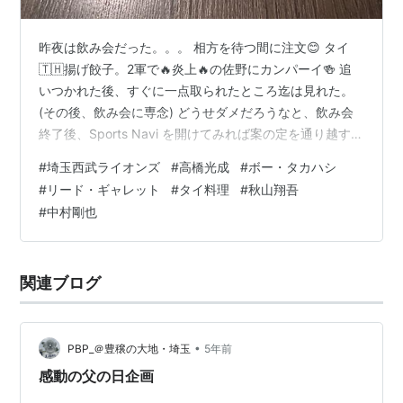
昨夜は飲み会だった。。。 相方を待つ間に注文😊 タイ
🇹🇭揚げ餃子。2軍で🔥炎上🔥の佐野にカンパーイ🍻 追
いつかれた後、すぐに一点取られたところ迄は見れた。
(その後、飲み会に専念) どうせダメだろうなと、飲み会
終了後、Sports Navi を開けてみれば案の定を通り越す大
敗。 (出所: Sports Navi ) フラフラしていた(ように見え
#
埼玉西武ライオンズ
#
高橋光成
#
ボー・タカハシ
た)千賀から、あれから一点も獲れず、大量失点。 あんま
#
リード・ギャレット
#
タイ料理
#
秋山翔吾
り言いたくないけど、ギャレットを切って「ボー・タカ
#
中村剛也
ハシ」って 安物買いの銭失い を絵に描いたようなモノで
は？ 初見でここまで打ち込まれては、何か今後期待する
気さえ失せてくる。。。 フロント批判はしたくな…
関連ブログ
•
PBP_＠豊穣の大地・埼玉
5年前
感動の父の日企画