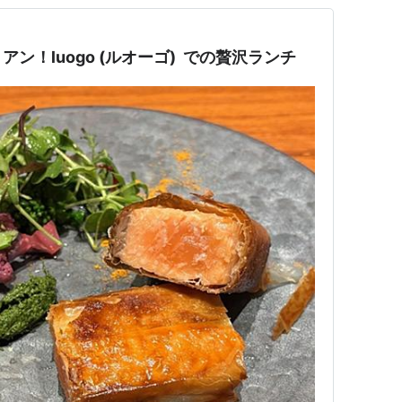
ン！luogo (ルオーゴ) での贅沢ランチ