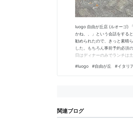
luogo 自由が丘店 (ルオー
かね、、」という会話をすると
勧められたので、きっと素晴
した。もちろん事前予約必須
日はディナーのみでランチは土日だけ
が丘駅から徒歩5分、先月お夕
#
luogo
#
自由が丘
#
イタリ
あるビルの半地下にあります。
とシンプルで落ち着きの…
関連ブログ