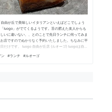
ゴ) 「自由が丘で美味しいイタリアンといえばどこでしょう
「luogo」がでてくるようです。舌の肥えた友人からも
らしいに違いない、、とのことで先日ランチに伺ってみま
のお店ですのでぬかりなく予約いたしました。ちなみに平
です。 luogo 自由が丘店 (ルオーゴ) luogoは自由
食に伺ったフレンチレストラン・フォレストの斜め前に
アン
#
ランチ
#
ルオーゴ
中に入ると木目の美しいカウンターに8席、こじんまり