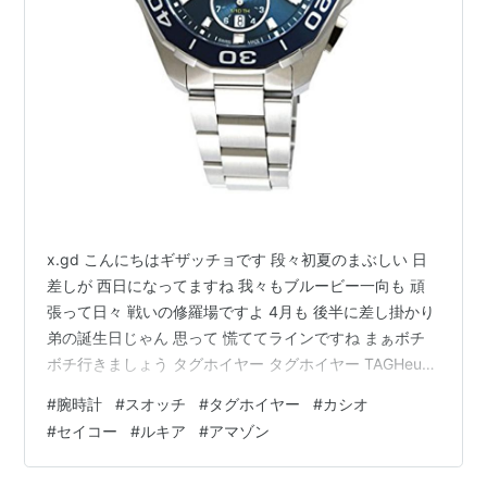
x.gd こんにちはギザッチョです 段々初夏のまぶしい 日
差しが 西日になってますね 我々もブルービー一向も 頑
張って日々 戦いの修羅場ですよ 4月も 後半に差し掛かり
弟の誕生日じゃん 思って 慌ててラインですね まぁボチ
ボチ行きましょう タグホイヤー タグホイヤー TAGHeuer
アクアレーサー CAY111B.BA0927 メンズ [並行輸入品]
#
腕時計
#
スオッチ
#
タグホイヤー
#
カシオ
TAG HEUER(タグホイヤー) Amazon タグ・ホイヤー カレ
#
セイコー
#
ルキア
#
アマゾン
ラ ツインタイム自動巻き腕時計 - 直径41mm
WBN201A.BA0640, ブルー, 41 mm, モダン TAG