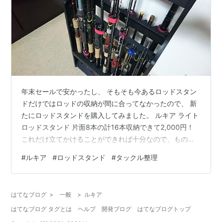
年末セールで安かったし、 そもそも今あるロッドスタン
ドだけではロッドの収納が間に合ってなかったので、 新
たにロッドスタンドを購入してみました。 ルキア ライト
ロッドスタンド 片面8本の計16本収納できて2,000円！
これだけ立てかけることができれば十分なので、ものは
試しで買ってみました。 ようやく壁に立てかけるだけの
#
ルキア
#
ロッドスタンド
#
タックル整理
状態のロッドたちに安息の地を与えることができまし
た。 組み方は箱に記載されています。 パーツは少ない
し、3種類のねじでネジネジするだけなので簡単じゃー
はてなブログ
>
一般
>
ルキア
ん！ と思って、いざ開封し組み立ててみると、 すっごい
はてなブログ タグとは
ヘルプ
開発ブログ
はてなブログトップ
疲れました^_^; まず手回しのドライバーじゃ無理でし