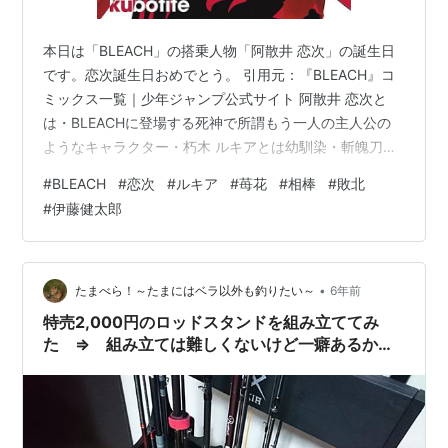
本日は「BLEACH」の搭乗人物「阿散井 恋次」の誕生日
です。恋次誕生日おめでとう。 引用元：『BLEACH』コ
ミックス一覧｜少年ジャンプ公式サイト 阿散井 恋次と
は・BLEACHに登場する死神で所謂もう一人の主人公の
ようなキャラクター・朽木 ルキアとは幼馴染・斬魄刀は
蛇尾丸 初登場時は「朽木ルキア」をソウルソサエティに
#
BLEACH
#
恋次
#
ルキア
#
苺花
#
相棒
#
敗北
連れて帰るために現世に来たことで黒崎 一護と出会い、
#
伊藤健太郎
戦いを通してお互いをライバルそして相棒の様な関係へ
となっていきます。 そんな本日の主役「阿散井 恋次」の
プロフィールを見ていきましょう。尚、BLEACHの世界
観や概要をご存じない方は、過去のエントリーをご覧に
•
たまべら！～たまにはベラ以外も釣りたい～
6年前
なってください d…
特売2,000円のロッドスタンドを組み立ててみ
た ⇒ 組み立ては難しくないけど一癖あるから
注意が必要！【ルキア ライトロッドスタンド】