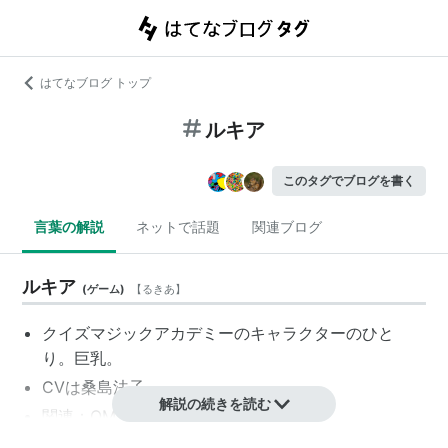
はてなブログ トップ
ルキア
このタグでブログを書く
言葉の解説
ネットで話題
関連ブログ
ルキア
(
ゲーム
)
【
るきあ
】
クイズマジックアカデミーのキャラクターのひと
り。巨乳。
CVは桑島法子。
解説の続きを読む
関連：QMA,QMA2,QMA3