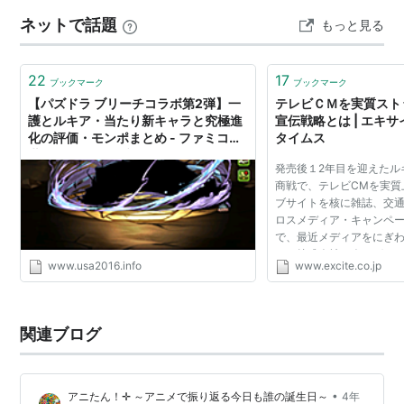
HEUER(タグホイヤー) Amazon 海外ブラ…
ネットで話題
もっと見る
22
17
ブックマーク
ブックマーク
【パズドラ ブリーチコラボ第2弾】一
テレビＣＭを実質スト
護とルキア・当たり新キャラと究極進
宣伝戦略とは | エキ
化の評価・モンポまとめ - ファミコン
タイムス
世代のおっさんブログ
発売後１2年目を迎えたル
商戦で、テレビCMを実質
ブサイトを核に雑誌、交
ロスメディア・キャンペ
で、最近メディアをにぎ
ッチ株式会社。今アグレ
www.usa2016.info
www.excite.co.jp
図った理由とは。同社広
んに話を聞いた。 ル...
関連ブログ
•
アニたん！✛ ～アニメで振り返る今日も誰の誕生日～
4年