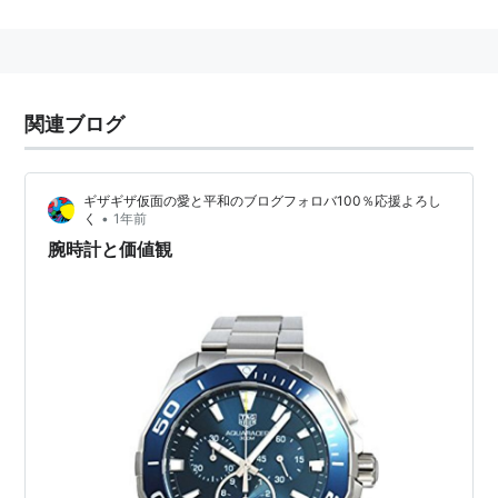
ルキア
(
マンガ
)
【
るきあ
】
→
朽木ルキア
関連ブログ
ギザギザ仮面の愛と平和のブログフォロバ100％応援よろし
•
く
1年前
腕時計と価値観