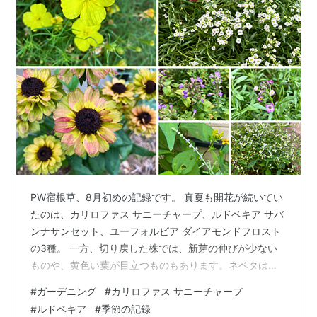
PW宿根草、8月初めの記録です。 真夏も開花が続いてい
たのは、カリロファス サニーチャープ、ルドベキア サバ
ンナサンセット、ユーフォルビア ダイアモンドフロスト
の3種。 一方、切り戻した株では、新芽の伸びが少ない
ものや、黄色い葉が目立つものもあります。ネペタは株
元に新芽が残り、ロシアンセージは株元から約15cmで切
#
ガーデニング
#
カリロファス サニーチャープ
り戻しました。 撮影日：2026年8月2日 ここまでの記録
#
ルドベキア
#
季節の記録
PW宿根草｜7月の新芽・咲き戻り・夏の花 カリロファス