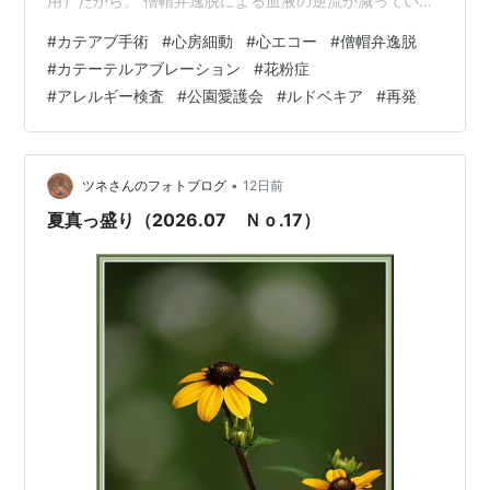
用）だから。 僧帽弁逸脱による血液の逆流が減っていま
した。 画像の逆流してる幅を見ています。前回は1.5（投
#
カテアブ手術
#
心房細動
#
心エコー
#
僧帽弁逸脱
稿していなかった2年半の何処かで受けた）から1.0（単
#
カテーテルアブレーション
#
花粉症
位分からず）と狭く成ってると。 良かったです(^o^)v
#
アレルギー検査
#
公園愛護会
#
ルドベキア
#
再発
yurufuwa39.hatenablog.com 昨日の診察は、3分間心電
図では心房細動でてました！ やっぱし(^_^) 先生「お水飲
んでる？？脱水してない？？。長く…
•
ツネさんのフォトブログ
12日前
夏真っ盛り（2026.07 Ｎｏ.17）