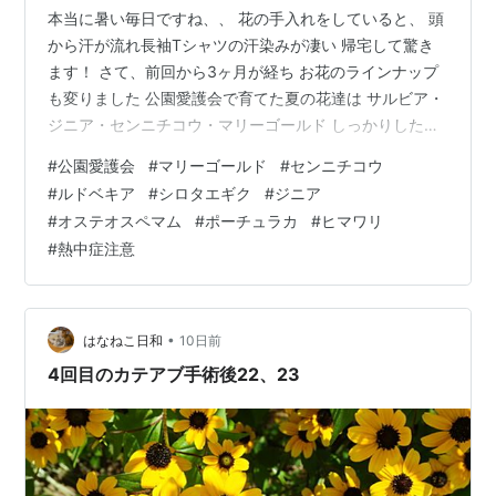
本当に暑い毎日ですね、、 花の手入れをしていると、 頭
から汗が流れ長袖Tシャツの汗染みが凄い 帰宅して驚き
ます！ さて、前回から3ヶ月が経ち お花のラインナップ
も変りました 公園愛護会で育てた夏の花達は サルビア・
ジニア・センニチコウ・マリーゴールド しっかりした苗
になり、6月中旬に配布されました また、里山ガーデン
#
公園愛護会
#
マリーゴールド
#
センニチコウ
（横浜市旭区）から まだ元気な色々な花達を 土木事務所
#
ルドベキア
#
シロタエギク
#
ジニア
が掘り出して持ち帰ってきました オステオスペマム その
#
オステオスペマム
#
ポーチュラカ
#
ヒマワリ
中から数種選んで植え付けた 宿根草だし根付いてくれた
#
熱中症注意
らラッキー！ そのまま咲いてもらってます 選んだオステ
オスペルマムと配布のマリーゴールド 背後は 早春からの
パンジー、金魚…
•
はなねこ日和
10日前
4回目のカテアブ手術後22、23