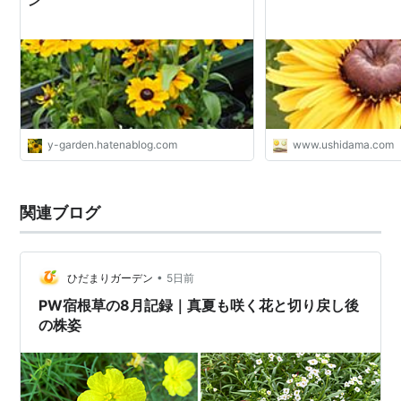
ン
y-garden.hatenablog.com
www.ushidama.com
関連ブログ
•
ひだまりガーデン
5日前
PW宿根草の8月記録｜真夏も咲く花と切り戻し後
の株姿