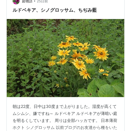
つけてくれました 根元に蒔いた種から白い朝顔が咲きま
•
庭物語
25日前
した ニゲラの種です、…
ルドベキア、シノグロッサム、ちぢみ藍
朝は22度、日中は30度まで上がりました。湿度が高くて
ムシムシ、嫌ですね～ ルドベキア ルドベキアが薄暗い庭
を明るくしています。 周りは全部ハッカです。 日本薄荷
ホクト シノグロッサム 以前ブログのお友達から種をいた