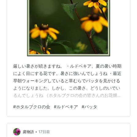
厳しい暑さが続きますね。 ・ルドベキア、夏の暑い時期
によく目にする花です。暑さに強いんでしょうね ・最近
早朝ウォーキングしていると草むらでバッタを見かける
ようになりました。しかし、この暑さ、どうしのいでい
るんでしょうね （ホタルブクロの会の皆さんのお花畑で
撮影） （いずれも自宅近くで撮影） ランキング参加中写
#
ホタルブクロの会
#
ルドベキア
#
バッタ
真・カメラ ランキング参加中gooからきました
•
庭物語
17日前