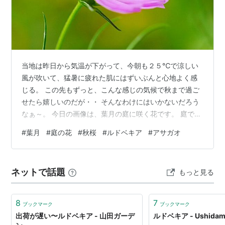
当地は昨日から気温が下がって、今朝も２５℃で涼しい
風が吹いて、猛暑に疲れた肌にはずいぶんと心地よく感
じる。 この先もずっと、こんな感じの気候で秋まで過ご
せたら嬉しいのだが・・ そんなわけにはいかないだろう
なぁ～。 今日の画像は、葉月の庭に咲く花です。 庭で咲
く秋桜の花。 暑さに負けず元気いっぱいに咲くルドベキ
#
葉月
#
庭の花
#
秋桜
#
ルドベキア
#
アサガオ
ア・タカオ。 アサガオ。 よろしかったらポチっとお願い
します。 ランキング参加中gooからきました ランキング
参加中お写んぽ日記 ランキング参加中はてなブログ【シ
ネットで話題
もっと見る
ニア部門】 ランキング参加中植物 ランキング参加中野生
動物・自然観察
8
7
ブックマーク
ブックマーク
出荷が遅い〜ルドベキア - 山田ガーデ
ルドベキア - Ushidam