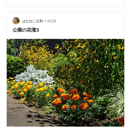
｜6月下旬の切り戻し スーパーアリッサム｜6月の切り戻
し 目次 真夏も咲くPW宿根草の花 カリロファス サニーチ
ャープ｜切り戻し後に咲き戻り ルドベキア サバンナサン
•
はなねこ日和
6日前
セッ…
公園の花壇3