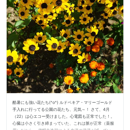
酷暑にも強い花たち(^o^) ルドベキア・マリーゴールド
手入れに行ってる公園の花たち、元気～！ さて、4月
（22）は心エコー受けました。心電図も正常でした！。
心臓は小さく引き締まっていた、これは脈が正常（薬服