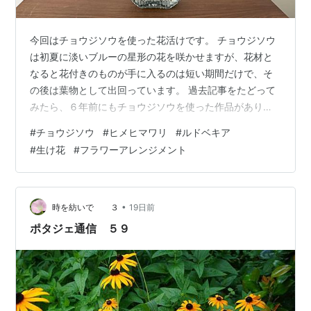
今回はチョウジソウを使った花活けです。 チョウジソウ
は初夏に淡いブルーの星形の花を咲かせますが、花材と
なると花付きのものが手に入るのは短い期間だけで、そ
の後は葉物として出回っています。 過去記事をたどって
みたら、６年前にもチョウジソウを使った作品がありま
した。 今回チョウジソウにはルドベキアとヒメヒマワリ
#
チョウジソウ
#
ヒメヒマワリ
#
ルドベキア
を合わせました。 両方とも、見るからに「キク科」と分
#
生け花
#
フラワーアレンジメント
かる花です。 黄色の花がヒメヒマワリ、アンティークな
茶系の花がルドベキアです。 前回は梅雨のどんより感解
消のためにアジサイとナツハゼを花材に選びましたが、
今回のチョウジソウも清涼感があり、さらに器をガラス
•
時を紡いで ３
19日前
にしたので、より涼しさを演出できたので…
ポタジェ通信 ５９