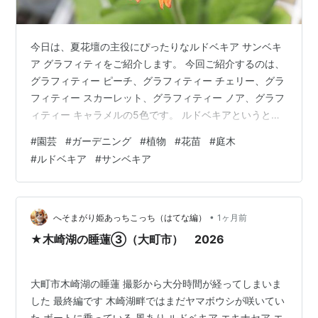
今日は、夏花壇の主役にぴったりなルドベキア サンベキ
ア グラフィティをご紹介します。 今回ご紹介するのは、
グラフィティー ピーチ、グラフィティー チェリー、グラ
フィティー スカーレット、グラフィティー ノア、グラフ
ィティー キャラメルの5色です。 ルドベキアというと、
夏らしい明るい花色と丈夫さが魅力の植物ですが、サン
#
園芸
#
ガーデニング
#
植物
#
花苗
#
庭木
ベキア グラフィティシリーズは、その中でも特に存在感
#
ルドベキア
#
サンベキア
のある大輪花が魅力です。 花径は約10cmほどにもな
り、ひと株あるだけで花壇や寄せ植えの雰囲気がぐっと
華やかになります。 この記事はこんな方におすすめです
夏花壇の主役になる花を探している方 大きくて存在感の
•
へそまがり姫あっちこっち（はてな編）
1ヶ月前
ある花が好きな方 初夏…
★木崎湖の睡蓮③（大町市） 2026