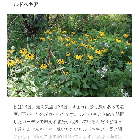
ルドベキア
朝は23度、最高気温は33度。きょうは少し風があって湿
度が下がったのが良かったです。 ルドベキア 初めて訪問
したガーデンで増えすぎたから抜いているんだけど持っ
て帰りませんか？と一株いただいたルドベキア、長い間
に少しずつ増えてきて沢山咲いています。 あまり草丈が