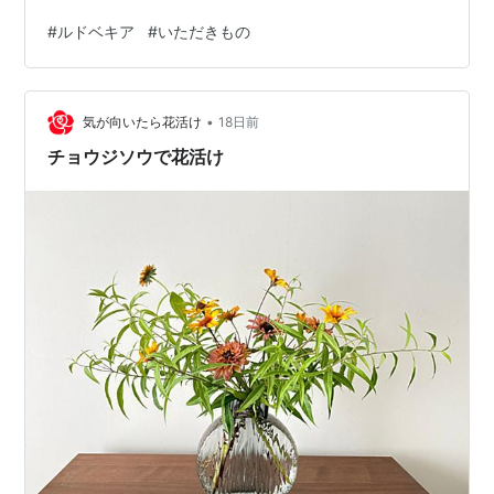
高くならず圧迫感が無いのがいいですね。 倒れないのも
#
ルドベキア
#
いただきもの
いいところ。 硬く閉じていた蕾がゆっくりほどけていく
のがすごく可愛いのです。 ただ咲き終わったジャーマン
アイリスの花茎を切ってなかったりして雑然としている
•
のががっかりですね。
気が向いたら花活け
18日前
チョウジソウで花活け