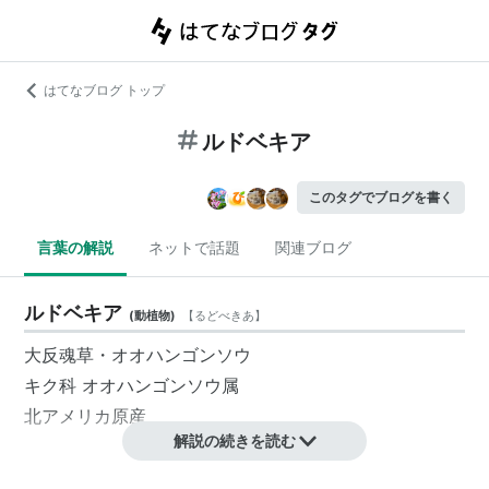
はてなブログ トップ
ルドベキア
このタグでブログを書く
言葉の解説
ネットで話題
関連ブログ
ルドベキア
(
動植物
)
【
るどべきあ
】
大反魂草・オオハンゴンソウ
キク科 オオハンゴンソウ属
北アメリカ原産
解説の続きを読む
関連語