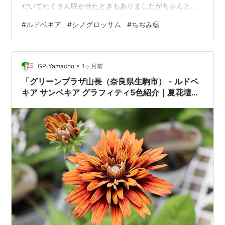
だいてたくさん咲かせたときもありましたがちゃんと種
の更新ができなくて・・・今年は3本だけでした。ものす
#
ルドベキア
#
シノグロッサム
#
ちぢみ藍
ごくきれいな青色。 ちぢみ藍 雨が降ったのでだいぶ伸び
てくれました。 藍の色素がたっぷり隠れているはず。
（左側の大きい葉っぱはこぼれ種のマロウです）。
•
GP-Yamacho
1ヶ月前
「グリーンプラザ山長（奈良県生駒市） - ルドベ
キア サンベキア グラフィティ5色紹介｜夏花壇の
主役におすすめの大輪ルドベキア（2026年7月10
日）」