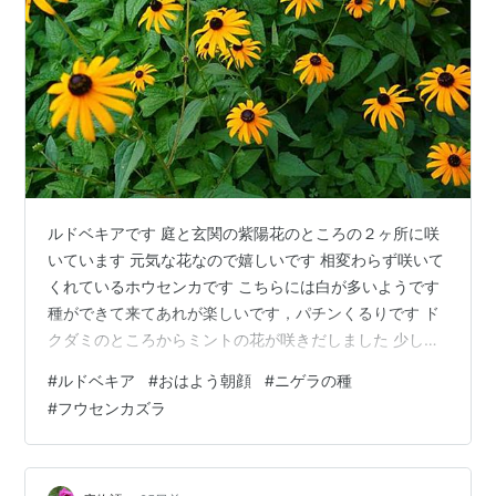
ルドベキアです 庭と玄関の紫陽花のところの２ヶ所に咲
いています 元気な花なので嬉しいです 相変わらず咲いて
くれているホウセンカです こちらには白が多いようです
種ができて来てあれが楽しいです，パチンくるりです ド
クダミのところからミントの花が咲きだしました 少し残
して抜きました 今年種を買って蒔いたポンポン百日草の
#
ルドベキア
#
おはよう朝顔
#
ニゲラの種
花があまりに小さいので写真の後 花を切りました 花友さ
#
フウセンカズラ
んがもってきてくれたクレオメです かなり大きくなりそ
うです、初めて植えました 今年はたった１本しか出なか
ったフウセンカズラです それでも頑張って花が咲き袋を