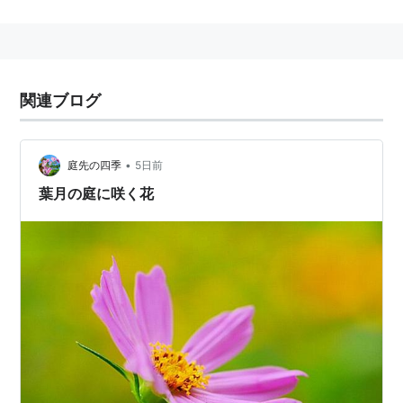
:植物
関連ブログ
•
庭先の四季
5日前
葉月の庭に咲く花