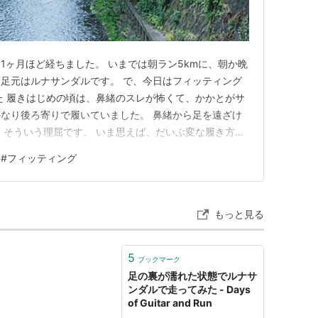
1ヶ月ほど経ちました。 いまでは朝ラン5kmに、朝か晩
日、足元はルナサンダルです。 で、今日はフィッティング
た 履きはじめの頃は、鼻緒のスレが怖くて、かかとがサ
なり後ろ寄りで履いていました。 鼻緒から足を遠ざけ
、そういう理屈です。 いま思えば、だいぶ変な履き方で
ubeなどでフィッティング動画を見てみると、かかとをきち
#
フィッティング
るのが正解とのこと。 恐る恐る直してみました。 する
、思…
もっと見る
5
ブックマーク
足の裏が濡れた状態でルナサ
ンダルで走ってみた - Days
of Guitar and Run