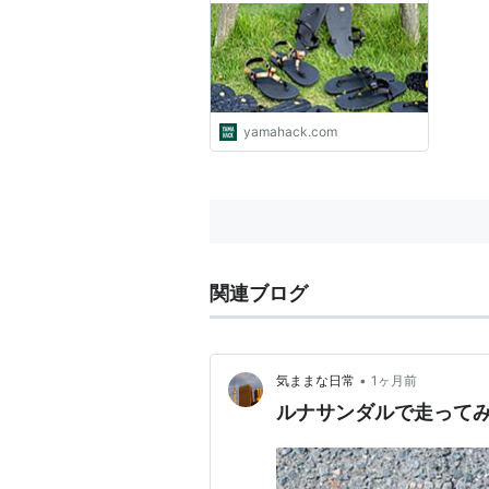
yamahack.com
関連ブログ
•
気ままな日常
1ヶ月前
ルナサンダルで走って