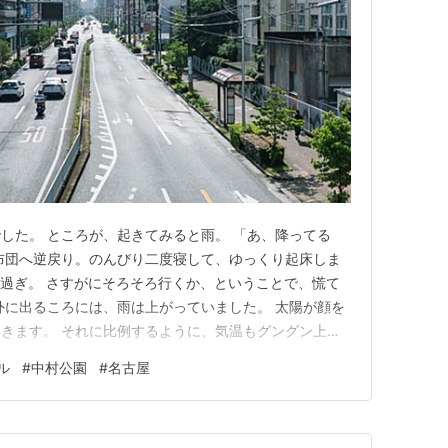
した。 ところが、起きてみると雨。 「あ、降ってる
布団へ逆戻り。のんびり二度寝して、ゆっくり起床しま
時過ぎ。 さすがにそろそろ行くか、ということで、慌て
外に出るころには、雨は上がっていました。 太陽が顔を
きます。 それに比例するように、気温もグングン上
夏が、いよいよやってくるわ〜、と感じる朝でした。 帰
ル
#
中村公園
#
名古屋
ワールドカップの日本 vs チュニジア戦を観戦。 前半
ワードがW杯初ゴ…