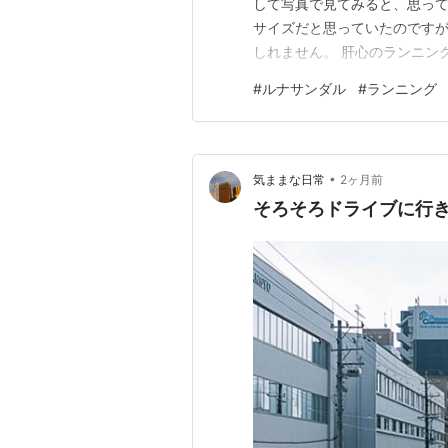
して写真で見てみると、思って
サイズだと思っていたのですが
しれません。 肝心のランニン
や、まったくそんなことはあり
#
ルナサンダル
#
ランニング
り始めは、かかと着地になって
その痛みも徐々にやわらいでい
•
気ままな日常
2ヶ月前
そろそろドライブに行