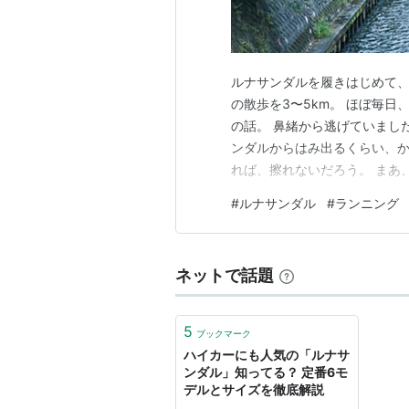
ルナサンダルを履きはじめて、
の散歩を3〜5km。 ほぼ毎
の話。 鼻緒から逃げていまし
ンダルからはみ出るくらい、か
れば、擦れないだろう。 まあ
す（笑） ところが。 YouT
#
ルナサンダル
#
ランニング
んと合わせて、ベルトで固定す
と、心配していた鼻緒のスレは
ネットで話題
5
ブックマーク
ハイカーにも人気の「ルナサ
ンダル」知ってる？ 定番6モ
デルとサイズを徹底解説