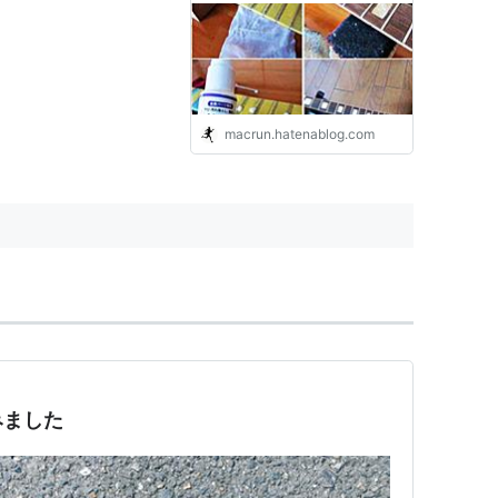
macrun.hatenablog.com
みました