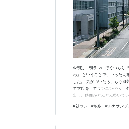
今朝は、朝ランに行くつもりで
わ」 ということで、いったん
した。 気がついたら、もう8
て支度をしてランニングへ。 
出し、路面がどんどん乾いてい
昇。 ああ、名古屋の蒸し暑い
#
朝ラン
#
散歩
#
ルナサンダ
宅してお昼ご飯を食べ、サッカー
の早い時間に1点を取り、フォ