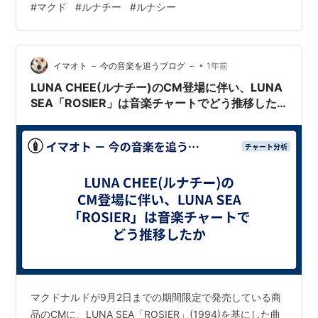
#
マクド
#
ルナチー
#
ルナシー
た。 来年もお泊りがあるとしたら、さらに成長した姿を
見ることが出来るんだろうな。子供の成長って早い。時
が経つのがほんとに早い。ずっとこの光景をみていられ
たらいいのにね。瞳にとどめておきたい。 ルナチー ルナ
•
イマオト － 今の音楽を追うブログ －
1年前
シーのプロモを思い出しまし…
LUNA CHEE(ルナチー)のCM登場に伴い、LUNA
SEA「ROSIER」は音楽チャートでどう推移した
か
マクドナルドが9月2日までの期間限定で発売している商
品のCMに、LUNA SEA「ROSIER」(1994)を基にした曲