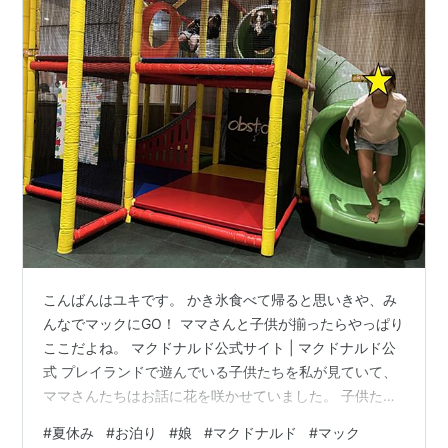
こんばんはユキです。 かき氷食べて帰ると思いきや、み
んなでマックにGO！ ママさんと子供が揃ったらやっぱり
ここだよね。 マクドナルド公式サイト | マクドナルド公
式 プレイランドで遊んでいる子供たちを私が見ていて、
ママさんたちはお話に花を咲かせていました。 子供たち
はハッピーセットでポケモンの何かを貰っていました。
#
夏休み
#
お泊り
#
娘
#
マクドナルド
#
マック
やっぱりポケモンて人気なんですね。 私はこれにしまし