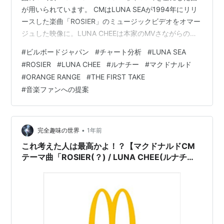
が用いられています。 CMはLUNA SEAが1994年にリリ
ースした楽曲「ROSIER」のミュージックビデオをオマー
ジュした映像に。LUNA CHEEは本家のMVさながらの世
界観で商品の魅力をロックに表現する。CM楽曲には、も
#
ビルボードジャパン
#
チャート分析
#
LUNA SEA
のまねタレント・たむたむによる「ROSIER」の替え歌が
#
ROSIER
#
LUNA CHEE
#
ルナチー
#
マクドナルド
使用されている。 ミュージックビデオを再現した映像、
#
ORANGE RANGE
#
THE FIRST TAKE
たむたむさんによるRYUICHIさん(河村隆一さん)のモノマ
#
音楽ファンへの提案
ネが話題となり、8月19日のX上ではLUNA CHEE(ルナチ
ー)の話題が尽きなかっ…
•
完全趣味の世界
1年前
これ考えた人は最高かよ！？【マクドナルドCM
テーマ曲「ROSIER(？) / LUNA CHEE(ルナチ
ー)」】LUNA SEAの最高傑作「ROSIER」をガチ
クオリティで完全再現。