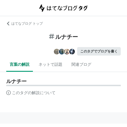
はてなブログ トップ
ルナチー
このタグでブログを書く
言葉の解説
ネットで話題
関連ブログ
ルナチー
このタグの解説について