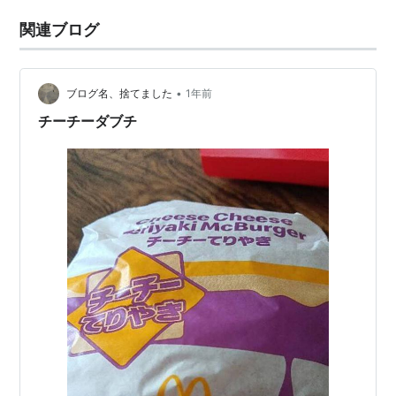
関連ブログ
•
ブログ名、捨てました
1年前
チーチーダブチ