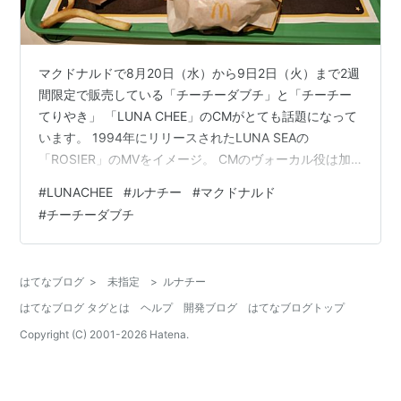
マクドナルドで8月20日（水）から9日2日（火）まで2週
間限定で販売している「チーチーダブチ」と「チーチー
てりやき」 「LUNA CHEE」のCMがとても話題になって
います。 1994年にリリースされたLUNA SEAの
「ROSIER」のMVをイメージ。 CMのヴォーカル役は加
藤清史郎さん。 ROSIERのリリーズ時期にはまだ生まれ
#
LUNACHEE
#
ルナチー
#
マクドナルド
てません。 すごい役作り。 “こども店長”も立派な大人に
#
チーチーダブチ
なりました。 ヴォーカルの声はものまね芸人のたむたむ
さんが担当。 RYUICHIさんが歌唱指導に来られて本人そ
っくりな声。 バンドの音も完全再現。 昔はLUNA SEAの
はてなブログ
>
未指定
>
ルナチー
ファンでした。 「ROSIER」でこのバ…
はてなブログ タグとは
ヘルプ
開発ブログ
はてなブログトップ
Copyright (C) 2001-
2026
Hatena.