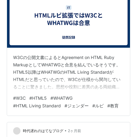
W3Cの公開文書によるとAgreement on HTML Ruby
MarkupとしてWHATWGと合意を結んでいるそうです。
HTML5以降はWHATWGのHTML Living Standardが
HTMLだと思っていたので、W3Cが仕様から関与してい
ることに驚きました。思想や役割に差異のある両組織が
どう役割分担しているのか、気になるところです。 日本
#
W3C
#
HTML5
#
WHATWG
語とルビ ルビは子供の頃に図書室や図書館の本で当たり
#
HTML Living Standard
#
ジェンダー
#
ルビ
#
教育
前のように触れてきましたが、あくまでも子供向けの図
書でした。有隣堂のYouTubeチャンネル「有隣堂しか知
らない世界」では過去に一般財団法人ルビ財団創設者の
松本大氏との対談「【ふりがなって必要…
•
時代遅れのはてなブログ
2ヶ月前