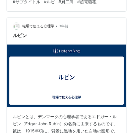
#
サブタイトル
#
ルビ
#
厨二病
#
超電磁砲
tsukikanade.html.xdomain.jp 全部のサブタイトルが漢字
二文字で表されているわけではないですが💦 漢字二文字
のサブタイトルってかっこいいですよね😎 見ているだけ
•
でどんな話なのか、ワクワクしませんか…
職場で使える心理学
3年前
ルビン
ルビンとは、デンマークの心理学者であるエドガー・ル
ビン（Edgar John Rubin）の名前に由来するものです。
彼は、1915年頃に、背景に黒地を用いた白地の図形で、