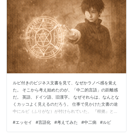
ルビ付きのビジネス文書を見て、なぜかラノベ感を覚え
た。 そこから考え始めたのが、「中二的言語」の距離感
だ。 英語、ドイツ語、旧漢字。 なぜそれらは、なんとな
くカッコよく見えるのだろう。 仕事で見かけた文書の途
中にルビ（ふりがな）が付けられていた。 『根拠』とい
う漢字の上に『エビデンス』と添えられていた。 ビジネ
#
エッセイ
#
言語化
#
考えてみた
#
中二病
#
ルビ
ス文書のはずなのに、なぜかラノベっぽい。 見た瞬間、
心の中で「中二病…」と呟いてしまった。 中二病といえ