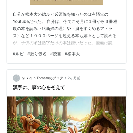
自分が松本大の総ルビ必須論を知ったのは有隣堂の
Youtubeだった。 自分は、今でこそ月に１冊から３冊程
度の本を読み〈絡新婦の理〉や〈肩をすくめるアトラ
ス〉など１０００ページを超える本も嬉々として読める
が、子供の頃は活字だけの本は嫌いだった。漫画は読ん
でたし、ゲームの攻略本は読んでいたが、好きで見てい
#
ルビ
#
振り仮名
#
読書
#
松本大
たアニメの小説版（今で言うライトノベル）すら面白さ
がわからなかった。 これに関してはルビに関係なく、文
字だけの本が嫌いだった。漫画は絵が主役だし、ゲーム
•
の攻略本も地図など非文字の視覚情報が主だったから、
yukiguniTomatoのブログ
2ヶ月前
それを補強する文字は苦もなく読めた。しかし、小説な
漢字に、森の心をそえて
ど活字だけの本は退屈で仕方がなかった。 本書で…