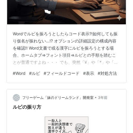
Wordでルビを振ろうとしたらコード表示?!如何しても振
り仮名が振れない…!? オプションの詳細設定の構成内容
を確認!! Word文書で或る漢字にルビを振ろうとする場
合、ホームタブ⇒フォント項目⇒ルビとの手順を踏むこ
とが普通ですよね・・・ でも、突然「¥」や「*」や「ア
ルファベット」や「日本語」が混在した謎のコードらし
#
Word
#
ルビ
#
フィールドコード
#
表示
#
対処方法
きものが表示されてしまったらパニクってしまいますよ
ね・・・ 実は、私もこの経験をしたことがあります。 実
際、その時には私自身も「えっ！？なにっ？なにっ？」
•
って感じでうろが来ましたね・・・ この現象は「値の代
フリーゲーム「妹のドリームランド」開発室
3年前
わりにフィールドコード」が表示されている状態なんで
ルビの振り方
すね。 今日は、こうなっ…