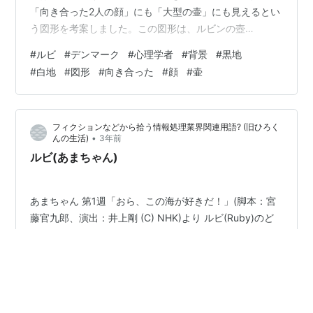
「向き合った2人の顔」にも「大型の壷」にも見えるとい
う図形を考案しました。この図形は、ルビンの壺
（Rubin's vase）と呼ばれています。 ルビンは、この図
#
ルビ
#
デンマーク
#
心理学者
#
背景
#
黒地
形を用いて、視覚における図と地の現象を研究しまし
#
白地
#
図形
#
向き合った
#
顔
#
壷
た。図と地とは、視覚対象を構成する要素のうち、前景
に浮かび上がるものを図、背景に存在するものを地と呼
びます。ルビンの壺では、白地の部分を図として認識す
フィクションなどから拾う情報処理業界関連用語? (旧ひろく
るか、黒地の部分を図として認識するかによって、見え
•
んの生活)
3年前
方が変わります。 ルビ…
ルビ(あまちゃん)
あまちゃん 第1週「おら、この海が好きだ！」(脚本：宮
藤官九郎、演出：井上剛 (C) NHK)より ルビ(Ruby)のど
こが情報処理用語なのかと思うかもしれないが、マニュ
アルの難しい漢字やら英単語やらにルビを振ったりする
し、プログラミング言語Rubyと綴りも一緒だから、それ
でよかろう。 さて第1話の段階では北三陸市に住む人達の
#
フィクションなどから拾う情報処理用語
#
ルビ
言葉に字幕が表示されている(この手法自体は井上ひさし
#
あまちゃん