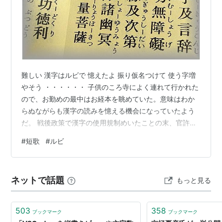
難しい 漢字はルビで 憶えたよ 振り仮名つけて 使う字増
やそう ・・・・・・ 子供のころ寺によく連れて行かれた
ので、お勤めの最中はお経本を眺めていた。意味はわか
らぬながらも漢字の読みを憶える機会になっていたよう
だ。 戦後政策で漢字の使用規制めいたことの末、官許漢
字にはルビなしが普通になっているが、最近行政の広報
#
短歌
#
ルビ
誌のお誕生おめでとうコーナーの子供の名前にルビが振
ってあるのに気づき、読解不能にして困難な表現への行
政の理解と困惑を感じた。
ネットで話題
もっと見る
503
358
ブックマーク
ブックマーク