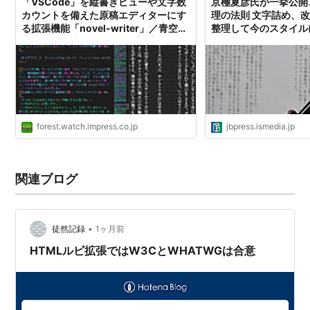
「VSCode」を縦書きビューや文字数
京極夏彦氏が一挙公開
カウントを備えた原稿エディターにす
理の法則 文字詰め、
る拡張機能「novel-writer」／青空文
整理して今のスタイルに
庫注記法の注記やルビにも対応。品詞
JBpress (ジェイビー
の色分け表示やPDF出力もできる【レ
ビュー】
forest.watch.impress.co.jp
jbpress.ismedia.jp
関連ブログ
•
徒然記録
1ヶ月前
HTMLルビ拡張ではW3CとWHATWGは合意