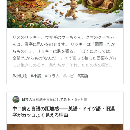
リスのリッキー、ウサギのウーちゃん、クマのクーちゃ
んは、漢字に思いをのせます。 リッキーは「団栗（たか
らもの）」。リッキーは胸を張る。「ぼくにとっては、
全部“たからもの”なんだ！」そう言って拾った団栗をぎゅ
っと抱きしめると、鳥たちが「それ、ただの木の実だ
よ…」とざわつきます。リッキーは得意げに言います。
#
小動物
#
小説
#
コラム
#
ルビ
#
英語
「見る人が変われば、価値も変わるのさ！」 ウーちゃん
は「足跡（みちしるべ）」。「わたしの足跡は、みんな
を導く道なの！」。警戒心が強く、耳を澄ませて危険を
•
察知しながら先頭を跳ねていくウーちゃんが雪原に残す
日常の違和感を言葉にしてみる
5ヶ月前
一歩一歩の「足跡」は、後ろからついてくる小さな仲間
中二病と言語の距離感――英語・ドイツ語・旧漢
たちが迷わずに進むための安全な「みちしるべ」…
字がカッコよく見える理由