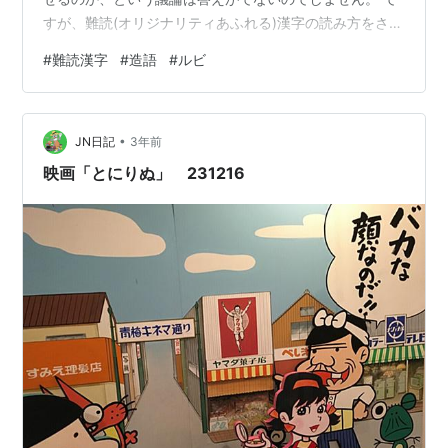
すが、難読(オリジナリティあふれる)漢字の読み方をさせ
るとき役に立つのがルビです。 多用しない場合は 花畔
#
難読漢字
#
造語
#
ルビ
(ばんなぐろ)のように"（）"でくくって読みを表すことも
あります。 HTMLでは <ruby>漢字<rp>(</rp><rt>ふり
がな</rt><rp>)</rp></ruby> と記述することでルビを記
•
述することができます。 RPGツクール／MakerMV・MZ
JN日記
3年前
ではプラグインを導入する…
映画「とにりぬ」 231216