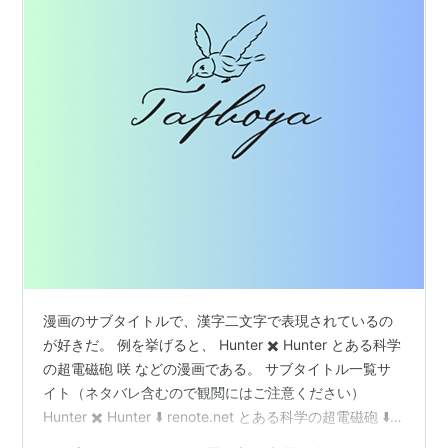
漫画のサブタイトルで、漢字二文字で表現されているの
が好きだ。 例を挙げると、 Hunter ✖️ Hunter とある科学
の超電磁砲 咲 などの漫画である。 サブタイトル一覧サ
イト（ネタバレ含むので観閲にはご注意ください）
Hunter ✖️ Hunter ⬇️ renote.net とある科学の超電磁砲 ⬇️
zombiecatcut.hatenablog.com 咲 ⬇️