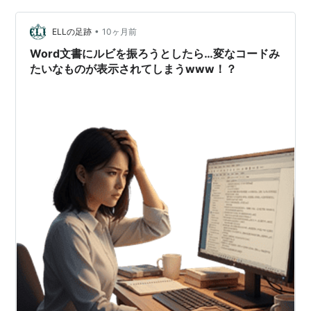
ば、普段使いの日本語ではなく、外国語単体か、ルビを
•
通じて日本語とセットで使うのが定番だ。 そう考える
ELLの足跡
10ヶ月前
と、ルビという日本語独自の機能そのものが、中二的演
Word文書にルビを振ろうとしたら…変なコードみ
出装置なのかもしれない。 その外国…
たいなものが表示されてしまうwww！？