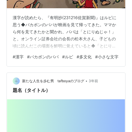
漢字が読めたら、『有明抄(231216佐賀新聞)』はルビに
思う◆バカボンのパパが映画を見て帰ってきた。ママか
ら何を見てきたかと聞かれ、パパは「とにりぬじゃ！」
と。オンライン証券会社の会長の松本大さん、子どもの
頃に読んだこの場面を鮮明に覚えていると◆「とにり
ぬ」とは『風と共に去りぬ』。漢字が読めたなら、何か
#
漢字
#
バカボンのパパ
#
ルビ
#
多文化
#
小さな文字
想像ができて思索が巡るのではないか。出版物やウェブ
サイトにもルビを振る活動を展開しようと、今年5月に
「ルビ財団」を立ち上げた◆財団の合言葉は「ルビフ
•
ル」。適切にルビを増やすことで、あらゆる人が学びや
新たな人生を歩む男 tafboyaのブログ
3年前
すく、多文化が共生する社会を目指している。読める人
題名（タイトル）
には不要なルビだが、小さな文字に込められた大切…