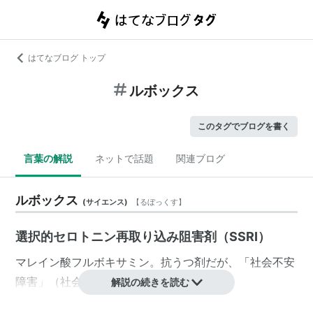
はてなブログ トップ
ルボックス
このタグでブログを書く
言葉の解説
ネットで話題
関連ブログ
ルボックス
(
サイエンス
)
【
るぼっくす
】
選択的セロトニン再取り込み阻害剤（SSRI）
マレイン酸フルボキサミン。抗うつ剤だが、「
社会不安
障害
」（
社会恐怖
）にも処方される。
解説の続きを読む
「デプロメール」（
Meiji Seikaファルマ
（旧・
明治