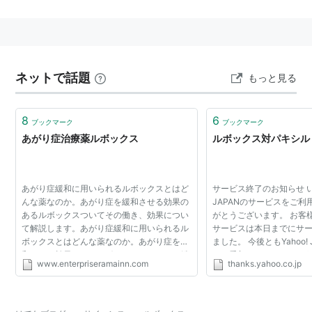
製菓
））も成分は同一。そちらも参照を。
歴史
SSRIとしては初めて日本で認可の下りた薬。ハッピ
ネットで話題
もっと見る
ードラッグといわれたプロザックに似た化学式を持
つ。
8
6
主な作用
ブックマーク
ブックマーク
あがり症治療薬ルボックス
ルボックス対パキシル
脳に直接はたらいて感情の調節と高揚作用をあらわ
し、さらに自律神経を安定させる作用もあります。
これらの作用によって精神活動を活発にします。特
あがり症緩和に用いられるルボックスとはど
サービス終了のお知らせ いつ
に脳神経の伝達物質であるセロトニンの神経終末で
んな薬なのか。あがり症を緩和させる効果の
JAPANのサービスをご
あるルボックスついてその働き、効果につい
がとうございます。 お客
の取り込みを選択的に阻害する事により今までのこ
て解説します。あがり症緩和に用いられるル
サービスは本日までにサ
の系統の薬より副作用が少ないといわれています。
ボックスとはどんな薬なのか。あがり症を緩
ました。 今後ともYahoo!
和させる効果のあるルボックスついてその働
をご愛顧くださいますよ
副作用など
www.enterpriseramainn.com
thanks.yahoo.co.jp
き、効果について解説します。 あがり症治療
いたします。
吐き気、のどの渇き、便秘、眠気、めまいなどの症
に使用される薬の...
状が出る事があります。