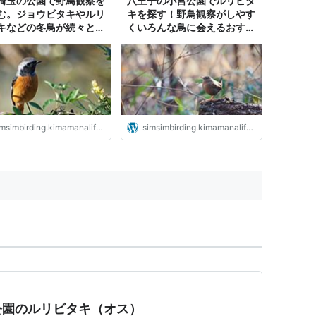
埼玉の公園で野鳥観察を
八王子の小宮公園でルリビタ
む。ジョウビタキやルリ
キを探す！野鳥観察がしやす
キなどの冬鳥が続々と訪
くいろんな鳥に会えるおすす
いた
めの公園です
msimbirding.kimamanalife.jp
simsimbirding.kimamanalife.jp
公園のルリビタキ（オス）