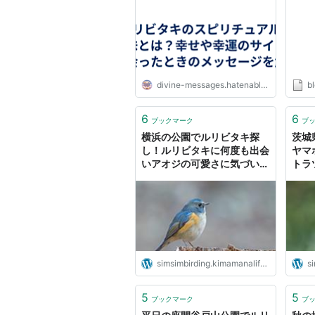
セージ
の森
作 
ちょ
動物
divine-messages.hatenablog.com
bl
6
6
ブックマーク
ブ
横浜の公園でルリビタキ探
茨城
し！ルリビタキに何度も出会
ヤマ
いアオジの可愛さに気づいた
トラ
探鳥だった
多い
simsimbirding.kimamanalife.jp
si
5
5
ブックマーク
ブ