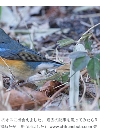
キのオスに出会えました。 過去の記事を漁ってみたら3
が、見つけはした） www.chikunebuta.com 去