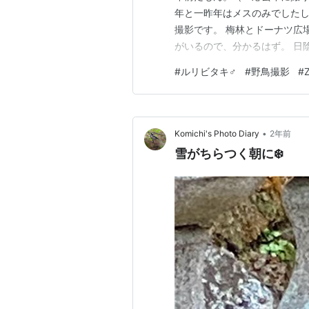
年と一昨年はメスのみでしたし
撮影です。 梅林とドーナツ広
がいるので、分かるはず。 日
たので、ちょっとディテールが粗め
#
ルリビタキ♂
#
野鳥撮影
#
大変でした。 たまに降りてく
ね。冬なら…
•
Komichi's Photo Diary
2年前
雪がちらつく朝に❄️