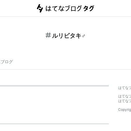
ルリビタキ♂
連ブログ
はてな
はてな
はてな
Copyrig