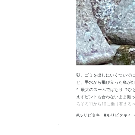
朝、ゴミを出しにいくついでに
と、手水から飛び立った鳥が灯籠
^; 最大のズームでぱちり ↑
えずピントも合わないまま撮っ
ろそろ11から16に乗り替えるべき
までいけるのよね…） 瓦に少
#
ルリビタキ
#
ルリビタキ♂
度はジョビ君がやってきた。 
いし。 あー…