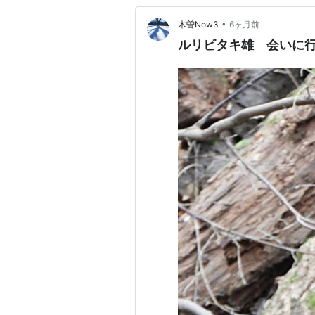
•
木曽Now3
6ヶ月前
ルリビタキ雄 会いに