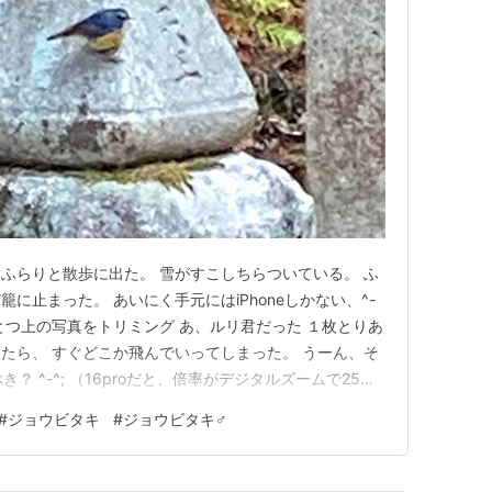
ふらりと散歩に出た。 雪がすこしちらついている。 ふ
に止まった。 あいにく手元にはiPhoneしかない、^-
ひとつ上の写真をトリミング あ、ルリ君だった １枚とりあ
たら、 すぐどこか飛んでいってしまった。 うーん、そ
？ ^-^; （16proだと、倍率がデジタルズームで25倍
し積もった雪 山が雪雲で覆われている。 と、目の前に今
#
ジョウビタキ
#
ジョウビタキ♂
トリミング💦 いつもコンデジ持ち歩いているわけじゃ無