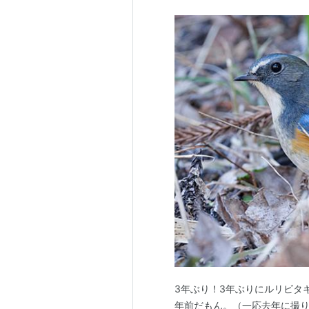
3年ぶり！3年ぶりにルリビタ
年前だもん。（一応去年に撮り損ねた