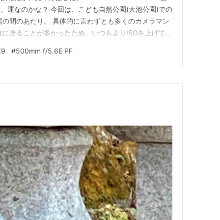
、運なのかな？ 今回は、こども自然公園(大池公園)での
場の間のあたり。 具体的に言わずとも多くのカメラマン
陰に居ることが多かったため、いつもよりISOを上げてい
です。(ISO1250~1600辺り) 枝が多く、撮るのが
Z9
#
500mm f/5.6E PF
る。そんな仕草を繰り返してました。 ふっくらしてます