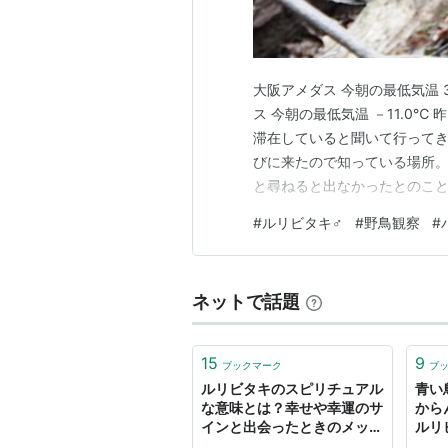
大阪アメダス 今朝の最低気温 3
ス 今朝の最低気温 －11.0℃
滞在していると聞いて行って
びに来たので知っている場所
と尋ねると出なかったとのこ
くことに。到着すると先客のC
#
ルリビタキ♂
#
野鳥観察
#
は２℃寒い中ルリビタキのお
上の方から小鳥が舞い下りた…
ネットで話題
15
9
ブックマーク
ブ
ルリビタキのスピリチュアル
青い
な意味とは？幸せや幸運のサ
から
インと出会ったときのメッセ
ルリ
ージを解説 - ディバインメッ
の巻