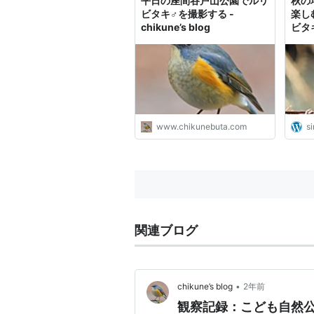
平日の座間谷戸山公園でルリ
秋の
ビタキ♂を撮影する -
楽し
chikune’s blog
ビタ
れて
www.chikunebuta.com
si
関連ブログ
•
chikune’s blog
2年前
観察記録：こども自然