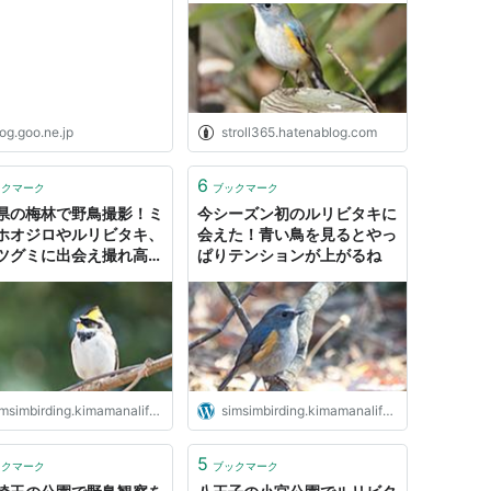
へようこそ』の 毎日制
…"自分だけの宝物"になる
っと凝った遊び心溢れる
バックの制作日記
og.goo.ne.jp
stroll365.hatenablog.com
6
ックマーク
ブックマーク
県の梅林で野鳥撮影！ミ
今シーズン初のルリビタキに
ホオジロやルリビタキ、
会えた！青い鳥を見るとやっ
ツグミに出会え撮れ高の
ぱりテンションが上がるね
探鳥だった
msimbirding.kimamanalife.jp
simsimbirding.kimamanalife.jp
5
ックマーク
ブックマーク