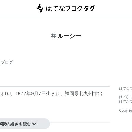
ルーシー
連ブログ
はてな
DJ。1972年9月7日生まれ。福岡県北九州市出
はてな
はてな
Copyrig
解説の続きを読む
コンビ。