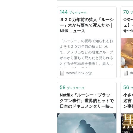
144
70
ブックマーク
ブ
３２０万年前の猿人「ルーシ
✩࿐
ー」木から落ちて死んだか |
ェ】
NHKニュース
࿐✩
✩°̥࿐
「ルーシー」の愛称で知られるお
࿐୨୧
よそ３２０万年前の猿人につい
くば
て、アメリカなどの研究グループ
が木から落ちて死んだと見られる
とする研究結果を発表し、猿人が
地上で直立二足歩行をしながら
www3.nhk.or.jp
th
も、夜は木の上でも過ごしていた
という仮説を裏付けるものとし
て、注目されています。 「ルー
58
56
ブックマーク
シー」は、１９７４年にエチオピ
Netflix『ルーシー・ブラッ
小さ
ア北...
クマン事件』世界的ヒットで
迷宮
日本のドキュメンタリー映画
ン事
に新たな可能性（篠田博之）
HON
- エキスパート - Yahoo!ニ
ュース