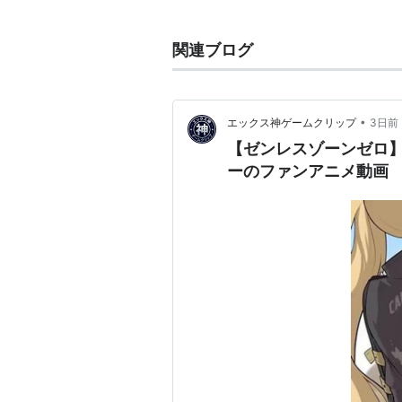
穴井一久 1975年8月25日生ま
関連ブログ
木村直博 1976年10月12日生ま
以前のコンビ名Lucy!からルーシ
•
エックス神ゲームクリップ
3日前
2007年8月26日をもって解散。
【ゼンレスゾーンゼロ
穴井は現在人力舎のライブなどで作
ーのファンアニメ動画
木村は漫画家として活動。
リスト::お笑い関連