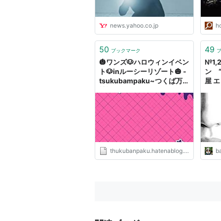
news.yahoo.co.jp
h
50
49
ブックマーク
🎃ワンズ🐶ハロウィンイベン
№1
ト🐶inルーシーリゾート🎃 -
ン “
tsukubampaku~つくば万
屋 エ
博記念公園~
thukubanpaku.hatenablog.com
ba