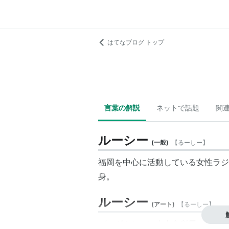
はてなブログ トップ
言葉の解説
ネットで話題
関
ルーシー
(
一般
)
【
るーしー
】
福岡を中心に活動している女性ラジオ
身。
ルーシー
(
アート
)
【
るーしー
】
プロダクション人力舎所属のお笑い