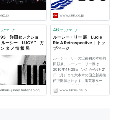
onz.jp
www.cnn.co.jp
46
ブックマーク
ブックマーク
,293 洋画セレクショ
ルーシー・リー 展｜Lucie
 ルーシー LUCY ” - 万
Rie A Retrospective ｜トッ
 ン タ メ 情 報 局
プページ
ルーシー・リーの没後初の本格的
回顧展、ルーシー・リー展は
2010年4月28日（水）から6月21
日（月）まで六本木の国立新美術
館で開催されます。陶芸家ルーシ
ー・リーの没後初の本格的回顧
ribari-junny.hatenablog.com
www.lucie-rie.jp
展、ルーシー・リー展は2010年4
月28日（水）から6月21日（月）
まで六本木の国立新美術館で開催
されます。