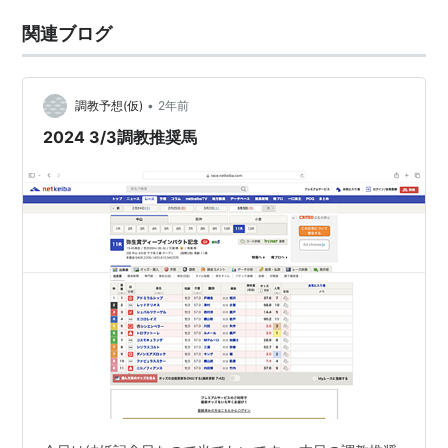
関連ブログ
•
調教予想(仮)
2年前
2024 3/3調教推奨馬