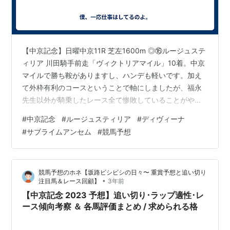
【中京記念】日曜中京11R 芝左1600m ◎⑯ルージュステ
ィリア 川田騎手前走「ヴィクトリアマイル」10着。中京
マイルで勝ち鞍がありますし、ハンデも軽いです。加え
て外枠有利のコースということで軸にしましたが、福永
先生以外が騎乗したレース全て惨敗していることがやや
気掛かりではあります。 〇⑪ディヴィーナ デムーロ騎手
#
中京記念
#
ルージュスティリア
#
ディヴィーナ
前走「ヴィクトリアマイル」4着。4勝全て中京という中
#
サブライムアンセム
#
競馬予想
京巧者です。重賞では足りていない印象でしたが、前走
は牝馬限定とはいえG1で良い脚を使いましたし、抽選を
突破した運も味方に付けて頑張ってほしいところです。
競馬予想のホネ【坂路ビシビシの日々〜 重賞予想と追い切り
▲⑧サブライムアンセム 三浦騎手前走「ヴィクトリアマ
•
注目馬＆レース回顧】
3年前
イル」13着。重賞勝ち馬…
【中京記念 2023 予想】追い切り･ラップ適性･レ
ース傾向考察 ＆ 各馬評価まとめ / 求められる格