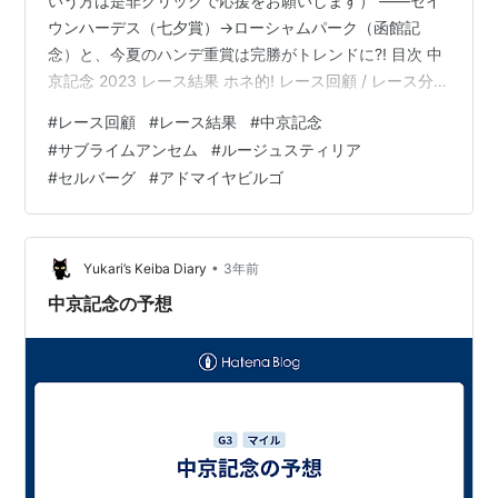
いう方は是非クリックで応援をお願いします） ――セイ
ウンハーデス（七夕賞）→ローシャムパーク（函館記
念）と、今夏のハンデ重賞は完勝がトレンドに?! 目次 中
京記念 2023 レース結果 ホネ的! レース回顧 / レース分析
中京記念 2023 レース全体のふり返り 中京記念 2023 各
#
レース回顧
#
レース結果
#
中京記念
馬ふり返り 予想と結果 サブライムアンセム ルージュス
#
サブライムアンセム
#
ルージュスティリア
ティリア セルバーグ www.yosounohone.com 中京記念
#
セルバーグ
#
アドマイヤビルゴ
2023 レース結果 着順 馬名 タイム 上3F 1 セルバーグ
1:33.0 35.6 2 ディヴィーナ 1:33.3 34.9 3 …
•
Yukari’s Keiba Diary
3年前
中京記念の予想