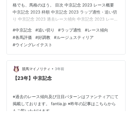
格でも、馬格のほう。 目次 中京記念 2023 レース概要
中京記念 2023 枠順 中京記念 2023 ラップ適性・追い切
り 中京記念 2023 過去レース傾向 中京記念 2023 レース
傾向分析&考察 <PR>無料おすすめ情報！！ 中京記念
#
中京記念
#
追い切り
#
ラップ適性
#
レース傾向
2023 予想印は!? ホネ的注目馬 各馬評価まとめ ルージュ
#
各馬評価
#
好調教
#
ルージュスティリア
スティリア / ウイングレイテスト 他 7月22日(土)重賞予
#
ウイングレイテスト
想はこちら ・【追い切り注目馬】【伊達特別】他 福島競
馬 ・【追い切り注目馬】【豊明S】【清洲特別】他 中京
競馬 7月23日(日…
•
競馬マイノリティ
3年前
【23年】中京記念