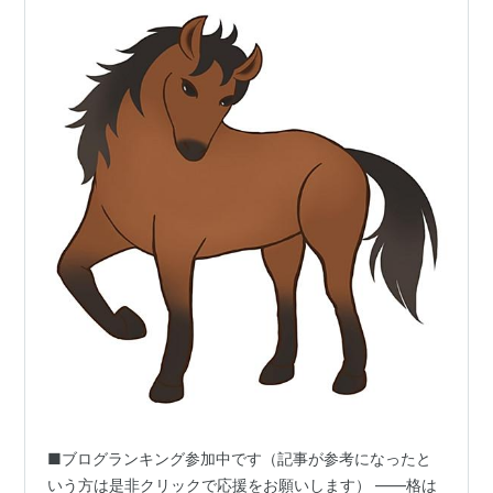
■ブログランキング参加中です（記事が参考になったと
いう方は是非クリックで応援をお願いします） ――格は