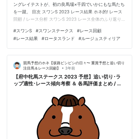
ングレイテストが、初の良馬場×千四でいかにもな馬たち
を一蹴。 目次 スワンS 2023 レース結果 ホネ的! レース
回顧 / レース分析 スワンS 2023 レース全体のふり返り
スワンS 2023 各馬ふり返り 予想と結果 ロータスランド
#
スワンS
#
スワンステークス
#
レース回顧
www.yosounohone.com www.yosounohone.com スワン
#
レース結果
#
ロータスランド
#
ルージュスティリア
S 2023 レース結果 着順 馬名 タイム 上3F 1 ウイングレ
イテスト 1:19.9 34.4 2 ララクリスティーヌ 1:20.0 34.2
3 ロータスランド …
競馬予想のホネ【坂路ビシビシの日々〜 重賞予想と追い切り
•
注目馬＆レース回顧】
3年前
【府中牝馬ステークス 2023 予想】追い切り･ラ
ップ適性･レース傾向考察 ＆ 各馬評価まとめ / 想
定のシナリオ