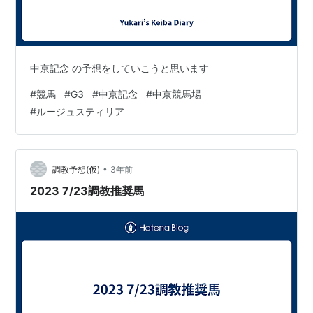
中京記念 の予想をしていこうと思います
#
競馬
#
G3
#
中京記念
#
中京競馬場
#
ルージュスティリア
•
調教予想(仮)
3年前
2023 7/23調教推奨馬