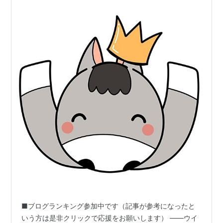
■ブログランキング参加中です（記事が参考になったと
いう方は是非クリックで応援をお願いします） ――ウイ