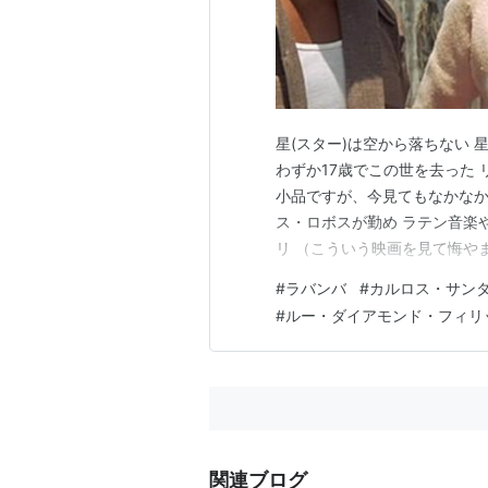
メディア:
クリック
:
この商品
ラ★バンバ [DV
星(スター)は空から落ちない 星
出版社/メーカー:
発売日:
2005/03/
わずか17歳でこの世を去った リ
メディア:
DVD
小品ですが、今見てもなかなか
クリック
: 32回
ス・ロボスが勤め ラテン音楽
この商品を含むブロ
リ （こういう映画を見て悔や
トレートでわかりやすいストー
#
ラバンバ
#
カルロス・サン
カ人の高校生 いつか音楽で成
#
ルー・ダイアモンド・フィリ
ます 夢もシン…
レネゲイズ [DV
出版社/メーカー:
発売日:
2001/11/
メディア:
DVD
クリック
: 11回
この商品を含むブロ
関連ブログ