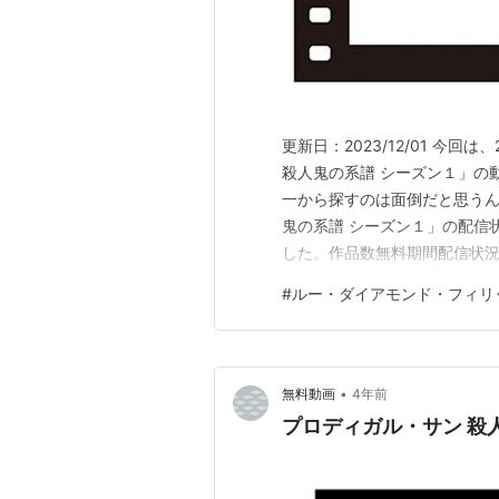
更新日：2023/12/01 今
殺人鬼の系譜 シーズン１」の
一から探すのは面倒だと思うん
鬼の系譜 シーズン１」の配信状
した。作品数無料期間配信状況U-
ビデオ5万以上30日間Lemin
#
ルー・ダイアモンド・フィリ
ム1.5万以上2週間 動画配信
•
無料動画
4年前
プロディガル・サン 殺