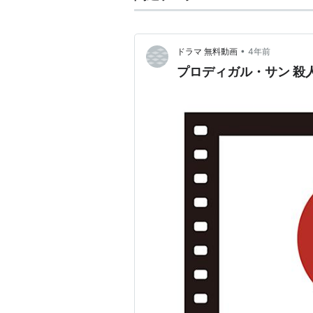
ビッグ・ヒット 
•
ドラマ 無料動画
4年前
出版社/メーカー:
プロディガル・サン 殺
発売日:
2005/09/
メディア:
DVD
クリック
: 4回
この商品を含むブロ
戦火の勇気 [DV
出版社/メーカー:
発売日:
2005/06/
メディア:
DVD
クリック
: 13回
この商品を含むブロ