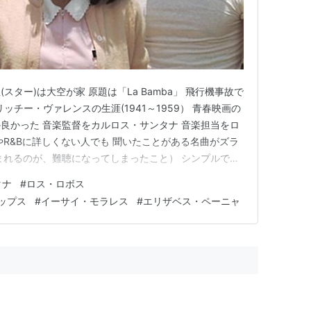
CD
 2回
を含むブログを見る
D]
(スター)は大空が家 原題は「La Bamba」 飛行機事故で
ソニー・ピクチャーズエンタテインメント
25
ッチー・ヴァレンスの生涯(1941～1959） 青春映画の
良かった 音楽監督をカルロス・サンタナ 音楽担当をロ
やR&Bに詳しくない人でも 聞いたことがある名曲がズラ
グ (5件) を見る
まれるのが、難聴になってしまったこと） シンプルでス
リー リッチーはR&B大好きな貧しいメキシコ系アメリ
タナ
#
ロス・ロボス
功し、高級車に乗り 母親に恩返しすることを目指してい
ップス
#
イーサイ・モラレス
#
エリザベス・ペーニャ
D]
ポニーキャニオン
21
グ (3件) を見る