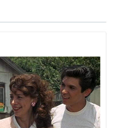
抜擢され、一躍脚光を集める。その後もアクションの出
役でブロードウェイ・デビューを飾り、トニー賞ミュ
g And I: The New Broadway Cast Recording
vival)
ト:
Various
ーカー:
Varese Sarabande
96/10/01