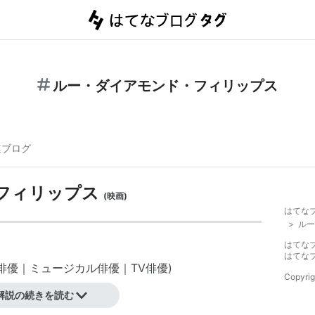
ルー・ダイアモンド・フィリップス
連ブログ
フィリップス
(
映画
)
はてな
>
ルー
はてな
はてな
俳優
｜
ミュージカル俳優
｜
TV俳優
)
Copyrig
解説の続きを読む