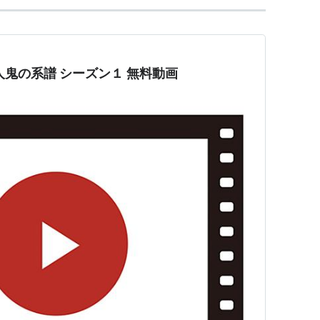
[DVD]
ソニー・ピクチャーズエンタテインメント
人鬼の系譜 シーズン１ 無料動画
28
グ (3件) を見る
D]
20世紀 フォックス ホーム エンターテイメント
24
グ (6件) を見る