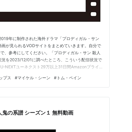
回は、2019年に制作された海外ドラマ「プロディガル・サン
動画が見られるVODサイトをまとめていきます。自分で
で、参考にしてください。「プロディガル・サン 殺人
況を2023/12/01に調べたところ、こういう配信状況で
NEXTユーネクスト29万以上31日間Amazonプライム
o（dTVの後継サービス）18万以上31日間Abemaプレミア
ップス
#
マイケル・シーン
#
トム・ペイン
サービスを使っても、無料トライアル中に見て解約す…
人鬼の系譜 シーズン１ 無料動画