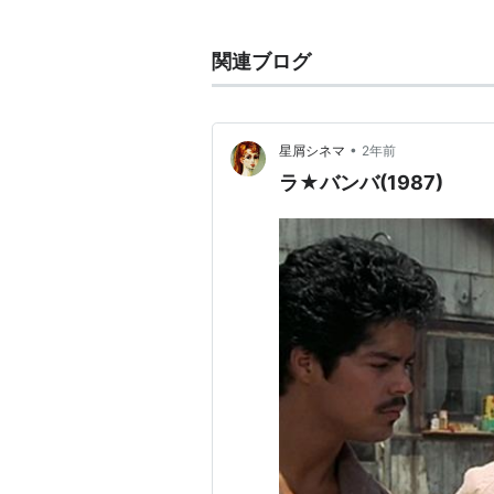
1987年「ラバンバ」の主演に大
来る東洋系俳優として幅広く活躍。
関連ブログ
1996年には《王様と私》の王様
ージカル男優賞にもノミネート。
主な出演作
•
星屑シネマ
2年前
ラ★バンバ(1987)
ラ・バンバ
(1987)
ビッグ・ヒット
(1998)
スーパーノヴァ
(2000)
amazon:Lou Diamond Phillips
The Kin
(1996 Re
アーティス
出版社/メ
発売日:
19