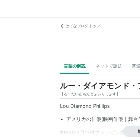
はてなブログ トップ
言葉の解説
ネットで話題
関
ルー・ダイアモンド・
【
るーだいあもんどふぃりっぷす
】
Lou Diamond Phillips
アメリカの俳優(映画俳優｜
舞台
1962年2月17日フィリピン生まれ。