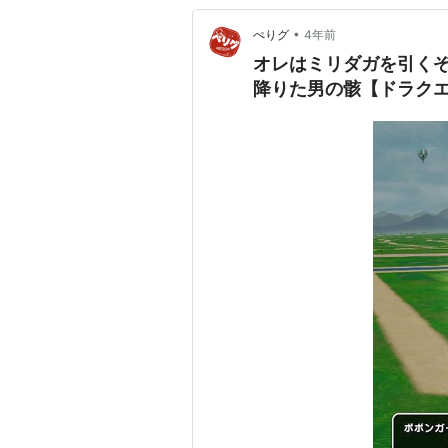
•
ぺりグ
4年前
オレはミリダガを引く
降りた男の骸【ドラクエ