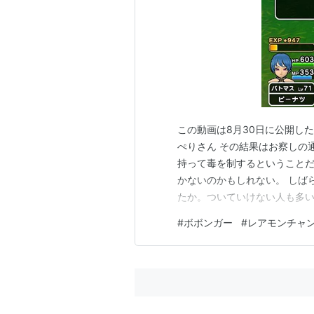
この動画は8月30日に公開し
ぺりさん その結果はお察しの
持って毒を制するということだ
かないのかもしれない。 しば
たか。ついていけない人も多い
というだけの話。そう…それだ
#
ボボンガー
#
レアモンチャ
うなるんじゃないかなって見え
なので疲れたよパトえもん… 