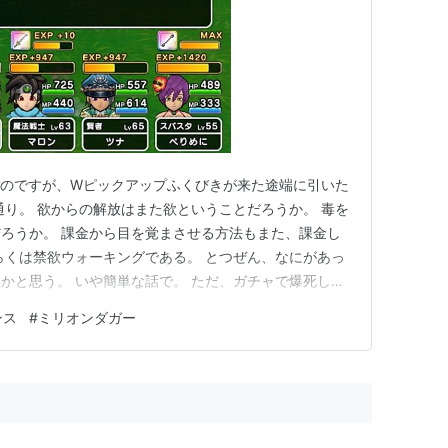
たのですが、Wピックアップふくびきが来た途端に引いた
通り。 欲からの解放はまた欲ということだろうか。 毒を
ろうか。 課金から目を覚まさせる方法もまた、課金し
らくは禁欲ウォーキングである。 とつぜん、なにがあっ
かと思う。 いや簡単な話で。 ただ、ガチャで爆死した
けの話…さ。 いいさ、骨は、拾わなくて… なんか、こ
ンス
#
ミリオンダガー
てたから… こんだけガチャガチャ言ったのも久しぶり
ほとぼりが冷め…