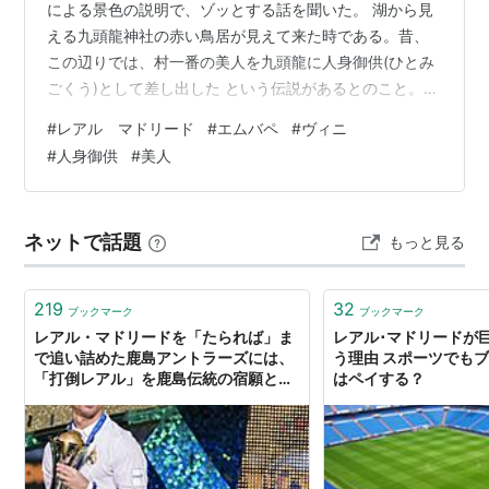
による景色の説明で、ゾッとする話を聞いた。 湖から見
える九頭龍神社の赤い鳥居が見えて来た時である。昔、
この辺りでは、村一番の美人を九頭龍に人身御供(ひとみ
ごくう)として差し出した という伝説があるとのこと。
湖面から美しい景色を愛でている最中に、ずいぶんショ
#
レアル マドリード
#
エムバペ
#
ヴィニ
ッキングな話だ！ 山奥の村のような閉ざされた空間で
#
人身御供
#
美人
は、異質な物を排除しようとする力が働く性質があった
ようなのだ。たとえそれが「美人」でも！？ むしろ、
「美しい」とか「秀れている」というのは、度が過ぎる
ネットで話題
もっと見る
と組織の輪(和)を乱す異分子、諍い(いさかい)のタネとな
るらしいw さて、そこで昨今のサッカ…
219
32
ブックマーク
ブックマーク
レアル・マドリードを「たられば」ま
レアル･マドリードが
で追い詰めた鹿島アントラーズには、
う理由 スポーツでも
「打倒レアル」を鹿島伝統の宿願とし
はペイする？
て欲しい件。 : スポーツ見るもの語る
者〜フモフモコラム