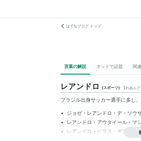
はてなブログ トップ
言葉の解説
ネットで話題
関
レアンドロ
(
スポーツ
)
【
れあんど
ブラジル出身サッカー選手に多し。
ジョゼ・レアンドロ・デ・ソウ
レアンドロ・アウタイール・マ
レアンドロ・ビラス・ボアス・
レアンドロ・セザール・デ・ソ