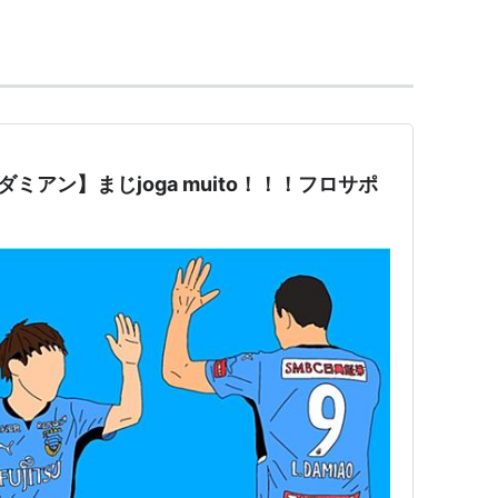
パープルサンガ)
トリニータ)
シルバ
(元ヴィッセル神戸、ガンバ大阪)
(元ヴィッセル神戸)
ド
(元東京ヴェルディ)
ミアン】まじjoga muito！！！フロサポ
シルバ
(元ヴィッセル神戸)
エウゼビオ
(元大宮アルディージャ)
ソル)
代表)