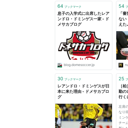
64
54
ブックマーク
息子の入学式に出席したレア
「審
ンドロ・ドミンゲス一家 - ド
ない
メサカブログ
えた
blog.domesoccer.jp
n
30
25
ブックマーク
レアンドロ・ドミンゲスが日
［柏
本に来た理由 - ドメサカブロ
勤の
グ
行く
るし
左肩
少な
なり
揃う
ミン
エル
チー