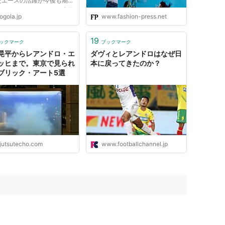
たエースの活躍が今後も期待
ます。そのレアンドロは来日
ogola.jp
www.fashion-press.net
っと徒歩通勤を続けていま
ピメンテウ・フィジカルコー
、ジョルジ・ワグネルが日本
19
ックマーク
ブックマーク
車免許を取得し車を購入...
晃平からレアンドロ・エ
ダヴィとレアンドロはなぜ日
ッヒまで。東京で見られ
本に戻ってきたのか？
ブリック・アート5選
ijutsutecho.com
www.footballchannel.jp