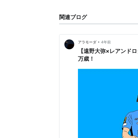
レアンドロ・ヴィエイラ
(元京都
関連ブログ
レアンドロ・ロドリゲス
(元大分
レアンドロ・モンテーラ・ダ・
レアンドロ・コスタ・ミランダ
•
アラモーダ
4年前
レアンドロ・レッサ・アセヴェ
【遠野大弥×レアンドロダ
レアンドロ・ロドリゲス・ダ・
万歳！
レアンドロ・ダ・フォンセカ・
レアンドロ・ドミンゲス
(柏レイ
レアンドロ・ダミアン
(ブラジル