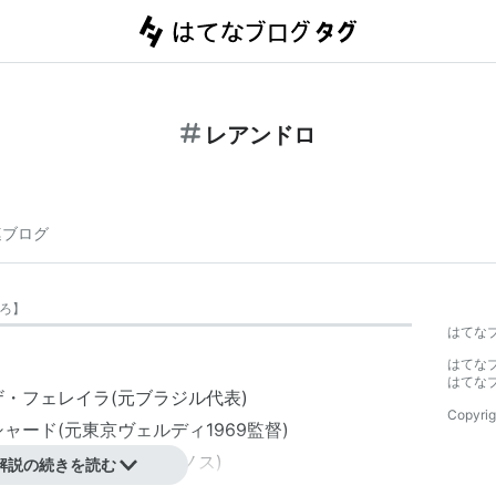
レアンドロ
連ブログ
ろ
】
はてな
はてな
はてな
ザ・フェレイラ
(元ブラジル代表)
Copyrig
シャード
(元東京ヴェルディ1969監督)
シミオニ
(元横浜F・マリノス)
解説の続きを読む
ウザ
(元ヴァンフォーレ甲府)