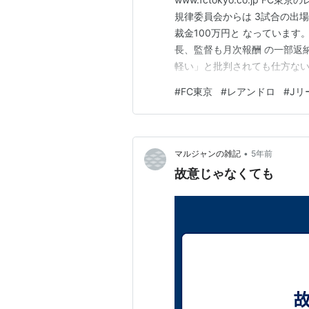
規律委員会からは 3試合の出
裁金100万円と なっていま
長、監督も月次報酬 の一部返
軽い」と批判されても仕方ない
金なら妥当な内容ではないでし
#
FC東京
#
レアンドロ
#
Jリ
かかわることなので今後同様の
•
マルジャンの雑記
5年前
故意じゃなくても