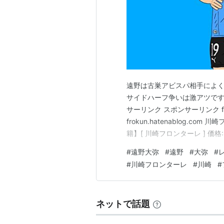
遠野は古巣アビスパ相手によく
サイドハーフ争いは激アツです。 
サーリンク スポンサーリンク frokun.
frokun.hatenablog.
籍】[ 川崎フロンターレ ] 価格:80
#
遠野大弥
#
遠野
#
大弥
#
#
川崎フロンターレ
#
川崎
#
ネットで話題