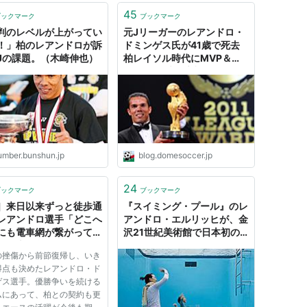
45
ブックマーク
ブックマーク
判のレベルが上がってい
元Jリーガーのレアンドロ・
！」柏のレアンドロが訴
ドミンゲス氏が41歳で死去
Jの課題。（木崎伸也）
柏レイソル時代にMVP＆ベ
ストイレブン受賞 - ドメサカ
ブログ
umber.bunshun.jp
blog.domesoccer.jp
24
ブックマーク
ブックマーク
］来日以来ずっと徒歩通
『スイミング・プール』のレ
レアンドロ選手「どこへ
アンドロ・エルリッヒが、金
にも電車網が繋がってい
沢21世紀美術館で日本初の
、日本は危険なところが
個展開催
の挫傷から前節復帰し、いき
く、家の近くでなんでも
得点も決めたレアンドロ・ド
」 « サッカー専門新聞
ゲス選手。優勝争いを続ける
・ゴラッソ
ムにあって、柏との契約も更