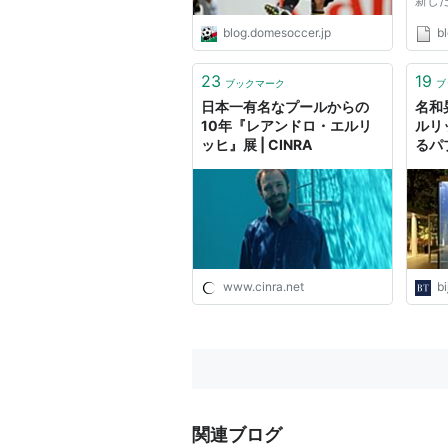
新し
され
blog.domesoccer.jp
bl
後ず
す。
チや
23
19
ブックマーク
ブ
の自動
日本一有名なプールからの
名和
10年『レアンドロ・エルリ
ルリ
ッヒ』展 | CINRA
るパ
www.cinra.net
b
関連ブログ