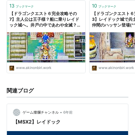
た王子には幼い頃に亡くなった妹がいる。名前はセー
13
10
ブックマーク
ブックマーク
ラ・クラリス・バネッサのいずれか。
【ドラゴンクエスト６完全攻略その
【ドラゴンクエスト６
7】主人公は王子様？船に乗りレイド
3】レイドック城で兵
ック城へ。井戸の中であわや全滅？
仲間のハッサン登場(^^
* リスト::ドラクエの城・街・村
(>_<)【レイドック城～アモールの町
びりゲームブログ
編】 - あきののんびりゲームブログ
www.akinonbiri.work
www.akinonbiri.work
関連ブログ
•
ゲーム燦爛チャンネル
6年前
【MSX2】レイドック