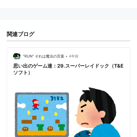
後に【スーパーレイドック】【レイドック２
Lastattack】など続編も発売。
自己パロディー作品として【あーぱーみゅあどっく】も
関連ブログ
開発された。
レイドック
(
ゲーム
)
【
れいどっく
】
•
“RUN” それは魔法の言葉
4年前
ドラゴンクエストVI
に登場する城。上の世界と下の世界
思い出のゲーム達：29.スーパーレイドック（T&E
両方に存在する。
ソフト）
周囲が城壁で囲まれた強固な城である。
上の世界
北には
シエーナ
の町、南には試練の塔、東北東にはムド
ーの居城である地底魔城がある。
若く美しい王が何年も眠らずに国を治めている。国民は
そんな彼のことを驚きと賞賛を込めて「眠らぬ王」と呼