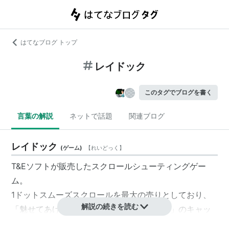
はてなブログ トップ
レイドック
このタグでブログを書く
言葉の解説
ネットで話題
関連ブログ
レイドック
(
ゲーム
)
【
れいどっく
】
T&Eソフトが販売したスクロールシューティングゲー
ム。
1ドットスムーズスクロールを最大の売りとしており、
解説の続きを読む
「魅せてあげよう、1ドットのエクスタシー」のキャッ
チコピーが付けられていた。