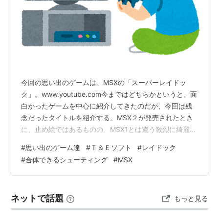
ぶ。
魔王ムドー討伐のため、志願兵を募集している。何度も
戦いを挑んでは負けているが、ソルディ兵士長率いる兵
隊たちの士気は高い。
また、
ラーの鏡
の研究もしており、いつも戦いの途中で
姿を消してしまうムドーに対する武器として、真実を映
今回の思い出のゲームは、MSXの「スーパーレイドッ
し出すラーの鏡を探している。
ク」。www.youtube.com今まではどちらかというと、面
下の世界
白かったゲームを中心に紹介してきたのだが、今回は残
念だったタイトルを紹介する。MSX２が発売されたとき
西には
月鏡の塔
と
アモール
、東の海に
ムドーの島
があ
に、止め絵ではあるものの、MSX1とは違う激烈に綺麗な
る。
グラフィックのシューティングゲームが発売されると、
#
思い出のゲーム達
#
Ｔ＆Ｅソフト
#
レイドック
こちらのレイドックも魔王ムドーに脅かされている。
雑誌に載っていた。 それが「レイドック」。止め絵だけ
#
合体できるシューティング
#
MSX
でなく、ゲーム自体もカラフルな敵キャラに、1ドットで
王と王妃が1年以上も眠り続け、王子も行方不明という
スムーズスクロールする。 パレット変更で、ぼわーっと
異常事態が起こっている。その間大臣であるゲバンが、
色が変わるコアみたいなのみも興奮した。 が、ディスク
増税などやりたい放題を行っているようだ。
ネットで話題
もっと見る
ドライブ付きのMSX2は、高すぎて買えなかったので、店
王子は、主人公と姿形が非常によく似ているらしい。ま
頭のデモで我慢して…