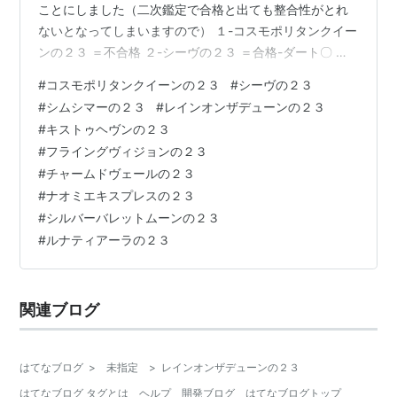
ことにしました（二次鑑定で合格と出ても整合性がとれ
ないとなってしまいますので） １-コスモポリタンクイー
ンの２３ ＝不合格 ２-シーヴの２３ ＝合格-ダート〇 ３-
シムシマーの２３ ＝不合格 ４-レインオンザデューンの
#
コスモポリタンクイーンの２３
#
シーヴの２３
２３ ＝不合格 ５-キストゥヘヴンの２３ ＝不合格 ６-フ
#
シムシマーの２３
#
レインオンザデューンの２３
ライングヴィジョンの２３ ＝不合格 ７-チャームドヴェ
#
キストゥヘヴンの２３
ールの２３ ＝不合格 ８-ナオミエキスプレスの２３ ＝不
#
フライングヴィジョンの２３
合格 ９-シルバーバレットムーンの２３ ＝不合格 １０-ル
#
チャームドヴェールの２３
ナティアーラの２３ ＝合格-芝、ダート〇 ２次募集で
#
ナオミエキスプレスの２３
は…
#
シルバーバレットムーンの２３
#
ルナティアーラの２３
関連ブログ
はてなブログ
>
未指定
>
レインオンザデューンの２３
はてなブログ タグとは
ヘルプ
開発ブログ
はてなブログトップ