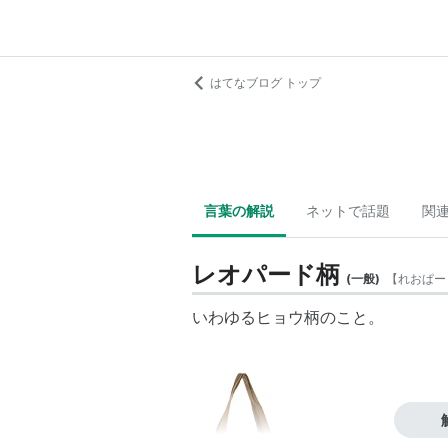
はてなブログ トップ
言葉の解説
ネットで話題
関
レオパード柄
(
一般
)
【
れおぱー
いわゆるヒョウ柄のこと。