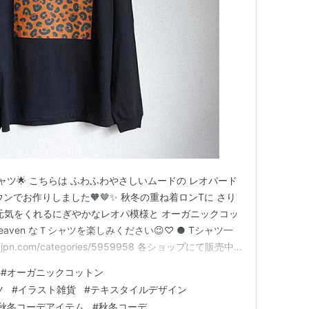
ツ🌟 こちらは ふわふわやさしいムードの レオパード
ウンでお作りしました🧡🤎✨ 秋冬の重ね着ロンTに さり
 元気をくれるにぎやかなレオパ模様と オーガニックコッ
eaven なＴシャツを楽しみください😉♡ ● Tシャツ一
n.jpn.com/categories/5959958 各ショップにて販売中
SE） https://www.heaven.jpn.com ● Pay ID
#
オーガニックコットン
ツ
#
イラスト雑貨
#
テキスタイルデザイン
秋冬コーデアイテム
#
秋冬コーデ