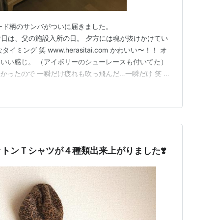
ード柄のサンバがついに届きました。
 なんと到着日は、父の施設入所の日。 夕方には魂が抜けかけてい
ング 笑 www.herasitai.com かわいい〜！！ オ
いい感じ。 （アイボリーのシューレースも付いてた）
かったので 一瞬だけ疲れも吹っ飛んだ…一瞬だけ 笑 息
〜！！」 息子：「うわっキモっ」 っと、いつも通り返さ
なってきたので ここからはおしゃれが楽しめる季節。 気
ットンＴシャツが４種類出来上がりました❣️