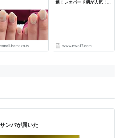
選！レオパード柄が人気！
｜ トレンドインフォメーシ
ョン
iconail.hamazo.tv
www.nwo17.com
ド柄サンバが届いた