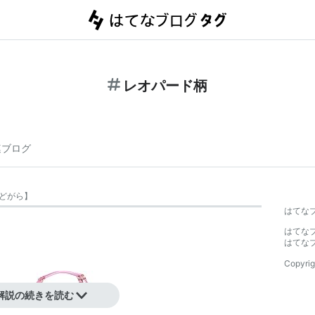
レオパード柄
連ブログ
どがら
】
はてな
はてな
はてな
Copyrig
解説の続きを読む