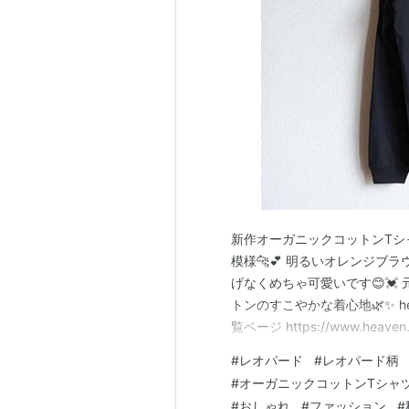
新作オーガニックコットンTシャ
模様🐆💕 明るいオレンジブラ
げなくめちゃ可愛いです😊💓
トンのすこやかな着心地🌿✨ h
覧ページ https://www.heave
です🌼 ● 本店オンラインショップ（BA
#
レオパード
#
レオパード柄
アプリ https://t…
#
オーガニックコットンTシャ
#
おしゃれ
#
ファッション
#