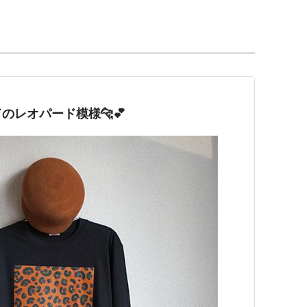
のレオパード模様🐆💕