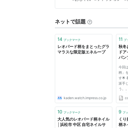
ネットで話題
14
11
ブックマーク
ブ
レオパード柄をまとったグラ
秋冬
マラスな限定版エネループ
ドア
パン
紹介
今回
柄」
す🌟
派手
う。
ード
kaden.watch.impress.co.jp
c
方は
くだ
10
9
ブックマーク
ブ
大人気のレオパード柄ネイル
くり
│浜松市 中区 自宅ネイルサ
柄ネ