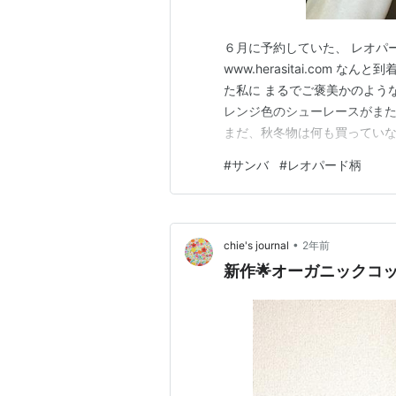
６月に予約していた、 レオパ
www.herasitai.com
た私に まるでご褒美かのようなタイミ
レンジ色のシューレースがまた
まだ、秋冬物は何も買っていな
子に見せると 私：「見てみて
#
サンバ
#
レオパード柄
れましたけど。 やっと涼しく
分だけは上げて…
•
chie's journal
2年前
新作🌟オーガニックコ