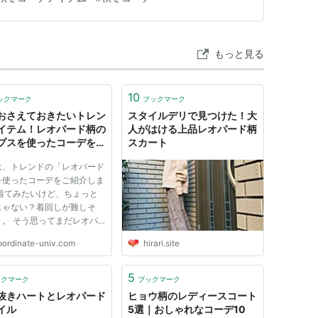
もっと見る
10
ックマーク
ブックマーク
おさえておきたいトレン
スタイルデリで見つけた！大
イテム！レオパード柄の
人がはける上品レオパード柄
プスを使ったコーデをご
スカート
は、トレンドの「レオパード
を使ったコーデをご紹介しま
 着てみたいけど、ちょっと
じゃない？着回しが難しそ
。。 そう思ってまだレオパ
柄にチャレンジできていない
oordinate-univ.com
hirari.site
、ぜひ最後まで読んでいって
さい✅
5
ックマーク
ブックマーク
抜きハートとレオパード
ヒョウ柄のレディースコート
イル
5選｜おしゃれなコーデ10