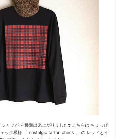
Ｔシャツが ４種類出来上がりました❣️ こちらは ちょっぴ
 「 nostalgic tartan check 」 の レッドとイ