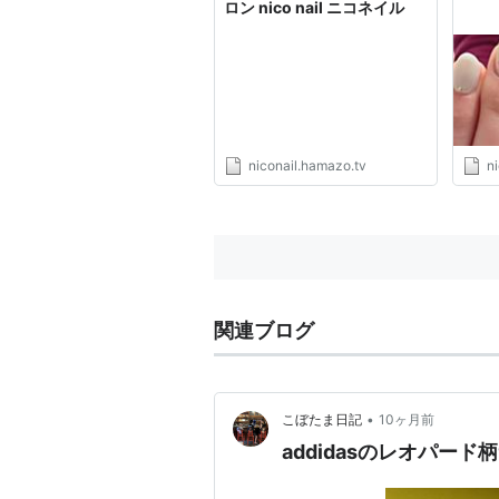
ロン nico nail ニコネイル
niconail.hamazo.tv
n
関連ブログ
•
こぼたま日記
10ヶ月前
addidasのレオパー