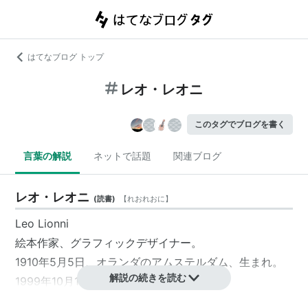
はてなブログ トップ
レオ・レオニ
このタグでブログを書く
言葉の解説
ネットで話題
関連ブログ
レオ・レオニ
(
読書
)
【
れおれおに
】
Leo Lionni
絵本作家
、
グラフィックデザイナー
。
1910年5月5日、
オランダ
の
アムステルダム
、生まれ。
解説の続きを読む
1999年10月11日、
イタリア
で死去。
1939年、
アメリカ
に亡命。その後、アメリカとイタリ