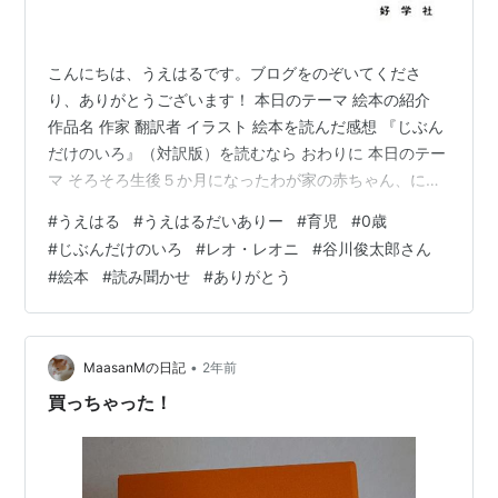
こんにちは、うえはるです。ブログをのぞいてくださ
り、ありがとうございます！ 本日のテーマ 絵本の紹介
作品名 作家 翻訳者 イラスト 絵本を読んだ感想 『じぶん
だけのいろ』（対訳版）を読むなら おわりに 本日のテー
マ そろそろ生後５か月になったわが家の赤ちゃん、にこ
っとすると可愛いえくぼがほっぺに現れるようになりま
#
うえはる
#
うえはるだいありー
#
育児
#
0歳
した。娘は絵本の読み聞かせが大好きで、読んであげる
#
じぶんだけのいろ
#
レオ・レオニ
#
谷川俊太郎さん
と「あー」「うー」などと嬉しそうに大きな声を出し
#
絵本
#
読み聞かせ
#
ありがとう
て、興味を示してくれます。そんな娘に最近、毎日のよ
うに読んであげている本があります。本日は、英語でも
よめる 『じぶんだけのいろ』をご紹介します。 ランキン
グ参加中英語 絵本の紹介 英語で…
•
MaasanMの日記
2年前
買っちゃった！