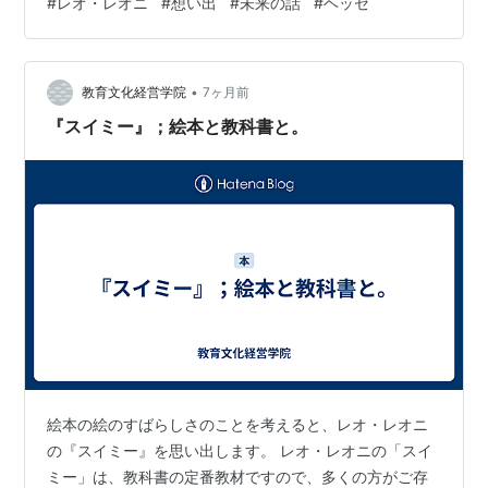
#
レオ・レオニ
#
想い出
#
未来の話
#
ヘッセ
でほんと嬉しかったなぁ。 また必ず会いましょう。 ほん
とありがとう。 十八珈琲さん、 昨日もありがとうござい
ました。 木曜日、ヘッセの朝。 昨日がとても楽しくて、
たくさんの夢を見て目覚める。 幸せの余韻と共に。 さ
•
教育文化経営学院
7ヶ月前
ぁ、、 …
『スイミー』；絵本と教科書と。
絵本の絵のすばらしさのことを考えると、レオ・レオニ
の『スイミー』を思い出します。 レオ・レオニの「スイ
ミー」は、教科書の定番教材ですので、多くの方がご存