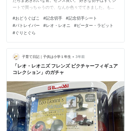
たらまあきれいな青。センス良い。 好きな切手はすぐシ
ートで買っちゃうので、なんか色々でてきました。もう
何円とかたさないと使えないけど。 ピーター・ラビット
#
おどうぐばこ
#
記念切手
#
記念切手シート
ぐりとぐら！ 🎶ぼっくらっのなっまえっはぐっりとっぐ
#
パトレイバー
#
レオ・レオニ
#
ピーター・ラビット
ら🎶 新幹線のちょっと変わった形の。 パトレイバーは後
#
ぐりとぐら
藤隊長推しです。 レオ・レオニー。スイミー！ 切手って
芸術品。 ランキング参加中はてなブログ同盟！初心者歓
迎・なんでもOK！日記・雑記10・20・30・40・50・
60代 ランキング…
•
子育て日記｜子供は小学１年生
3年前
「レオ・レオニズ フレンズ ピクチャーフィギュア
コレクション」のガチャ