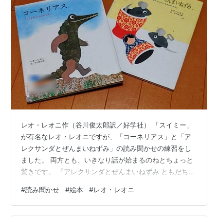
レオ・レオニ作（谷川俊太郎訳／好学社） 「スイミー」
が有名なレオ・レオニですが、「コーネリアス」と「ア
レクサンダとぜんまいねずみ」の読み聞かせの練習をし
ました。 両方とも、いきなり話が始まるのねとちょっと
驚きです。 『アレクサンダとぜんまいねずみ ともだちを
みつけた ねずみの はなし』 こちらは、 「たすけて！た
#
読み聞かせ
#
絵本
#
レオ・レオニ
すけて！ねずみよ！」ひめいがあがった。 という出だ
し。家ネズミのアレクサンダが人間に見つかって叫ばれ