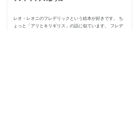
レオ・レオニのフレデリックという絵本が好きです。 ち
ょっと「アリとキリギリス」の話に似ています。 フレデ
リックは キリギリスみたいに 夏の間 働いていないよう
に見えます。 でも 冬になった時 フレデリックが夏に集