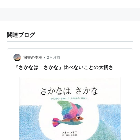
アを行き来する生活を送った。
主な作品
『あおくんときいろちゃん』
関連ブログ
あおくんときいろちゃん (至
光社国際版絵本)
•
司書の本棚
2ヶ月前
作者:
レオ・レオーニ,藤田圭雄
『さかなは さかな』比べないことの大切さ
出版社/メーカー:
至光社
発売日:
1967/06/01
メディア:
ハードカバー
購入
: 6人
クリック
: 48回
この商品を含むブログ (101件) を見る
『スイミー』
スイミー―ちいさなかしこい
さかなのはなし