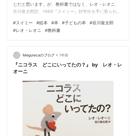
じだと思います。が、教科書ではなく、レオ・レオニ、
谷川俊太郎訳、1969『スイミー』好学社を手に取られた
方は、どれだけいらっしゃるでしょうか。 谷川俊太郎さ
#
スイミー
#
絵本
#
本
#
子どもの本
#
谷川俊太郎
んが翻訳されていることもあり、この作品の日本語は、
#
レオ・レオニ
#
教科書
まさに詩的なもの。 どこかで谷川さんが書かれているの
を読んだのですが、レオ・レオニは、絵の中の文字の配
置・分量も相当に意識されているそうです。ですので、
翻訳上、工夫されているところもあるそうです。直訳す
•
Megurecaのブログ
1年前
ると、日本語が長すぎて、収まりきらないと…
『ニコラス どこにいってたの？』 by レオ・レ
オーニ