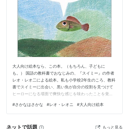
作者:
レオ・レオニ,谷川俊太郎
出版社/メーカー:
好学社
発売日:
1969/04/01
メディア:
ハードカバー
購入
: 8人
クリック
: 62回
この商品を含むブログ (149件) を見る
『アレクサンダとぜんまいねずみ』
アレクサンダとぜんまいねず
大人向け絵本なら、この本。（もちろん、子どもに
み―ともだちをみつけたねず
も。） 国語の教科書でおなじみの、『スイミー』の作者
みのはなし
レオ・レオ二による絵本。私も小学校2年生のころ、教科
作者:
レオ・レオニ,谷川俊太郎
書でスイミーに出会い、黒い魚が自分の役割を見つけて
出版社/メーカー:
好学社
ヒーローになる場面で爽快な感じを味わったことを覚え
発売日:
1975/04/01
ている。 レオ・レオニの絵本はどれも子どもも大人も楽
メディア:
大型本
#
さかなはさかな
#
レオ・レオニ
#
大人向け絵本
しめる。訳者は谷川俊太郎で、文章は詩的で美しく、リ
クリック
: 32回
この商品を含むブログ (26件) を見る
ズムもよい。そして、ドキッとするほどスリリングで、
大人向けの一行が潜んでいるものが多い。 『さかなは さ
ネットで話題
もっと見る
かな』は、みずうみに住むオタマジャクシとさかなが友
『平行植物』