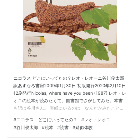
ニコラス どこにいってたの？レオ・レオーニ谷川俊太郎
訳あすなろ書房2009年1月30日 初版発行2020年2月10日
12刷発行Nicolas, where have you been (1987) レオ・レ
オニの絵本が読みたくて、図書館でさがしてみた。本書
も訳は谷川さん。 表紙にいるのは、なんだかみたことあ
るぞ？というねずみの絵。相変わらず、かわいいぞ。 表
#
ニコラス どこにいってたの？
#
レオ・レオニ
紙を開くと、そでには、”せかいいち あまくておいしい
#
谷川俊太郎
#
絵本
#
読書
#
疑似体験
のいちごをみつけるんだ！みんなに ないしょでしゅっぱ
つした ニコラスをまっていたのは・・・・？”とある。