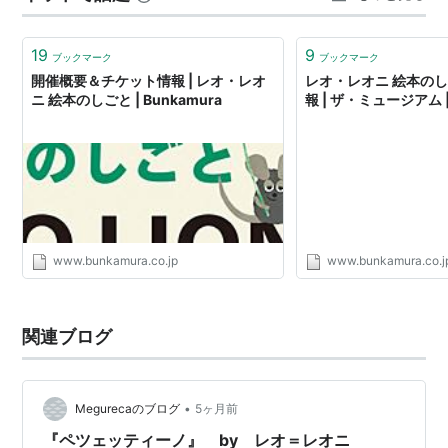
達になるところから始まる。やがてオタマジャクシは大
人、つまり「かえる」になり、みずうみから外の…
19
9
平行植物 (ちくま文庫)
ブックマーク
ブックマーク
開催概要＆チケット情報 | レオ・レオ
レオ・レオニ 絵本のし
作者:
レオレオーニ,Leo Lionni,宮
ニ 絵本のしごと | Bunkamura
報 | ザ・ミュージアム | 
本淳
出版社/メーカー:
筑摩書房
発売日:
1998/12
メディア:
文庫
購入
: 1人
クリック
: 16回
この商品を含むブログ (28件) を見
る
www.bunkamura.co.jp
www.bunkamura.co.j
関連ブログ
•
Megurecaのブログ
5ヶ月前
『ペツェッティーノ』 by レオ＝レオニ