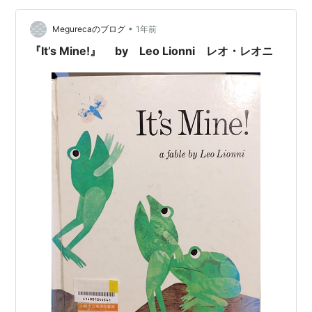
ものがたりは、野原のはじっこにくらす、のねずみた
ち。 小さなねずみは、エロデ…
•
Megurecaのブログ
1年前
『It’s Mine!』 by Leo Lionni レオ・レオニ