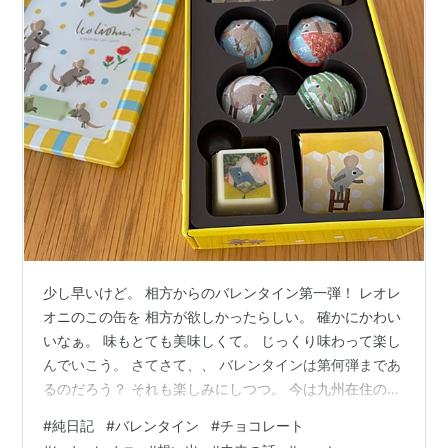
少し早いけど。 相方からのバレンタイン第一弾！ レオレ
オニのこの缶を 相方が欲しかったらしい。 確かにかわい
いなぁ。 味もとても美味しくて。 じっくり味わって楽し
んでいこう。 さてさて、、 バレンタインは第何弾まであ
るのだろう？ それも楽しみにしつつ。 今は九州在住の
東京時代の友人を迎えて相方含め三人で。 懐かしくも未
#
純日記
#
バレンタイン
#
チョコレート
来の話もしつつ、 楽しい時間を過ごした。 良き昼下がり