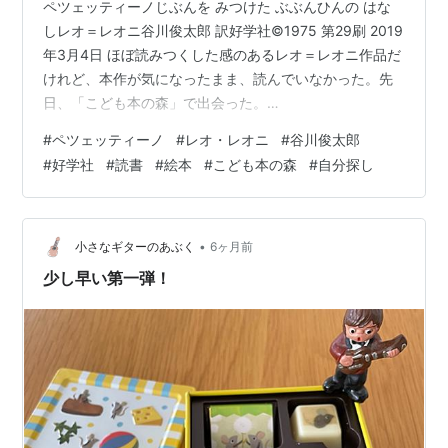
ペツェッティーノじぶんを みつけた ぶぶんひんの はな
しレオ＝レオニ谷川俊太郎 訳好学社©1975 第29刷 2019
年3月4日 ほぼ読みつくした感のあるレオ＝レオニ作品だ
けれど、本作が気になったまま、読んでいなかった。先
日、「こども本の森」で出会った。
megureca.hatenablog.com 読んできた。 表紙は、マー
#
ペツェッティーノ
#
レオ・レオニ
#
谷川俊太郎
ブル模様の地面に、さいころみたいな四角いオレンジ
#
好学社
#
読書
#
絵本
#
こども本の森
#
自分探し
と、四角のあつまった物体。 表紙裏には、谷川俊太郎さ
んの「レオ・レオニみたび」”〈あおくんときいろちゃ
ん〉によって、 絵本の世界に開眼させられてから、 もう
どれくらいの年月がたったことでしょう。 いつの間にか
•
小さなギターのあぶく
6ヶ月前
私の レオ・レ…
少し早い第一弾！