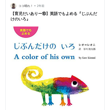
ながら追い回される場面からです。 その後おもちゃのぜ
•
んまいねずみウィリーに出会い友達になりますが、人間
ココ晴れ！
2年前
に大事にされているウィリーを羨ましく思うのでした。
【育児だいありー⑯】英語でもよめる『じぶんだ
そんなある日、生き物を別の生き物…
けのいろ』