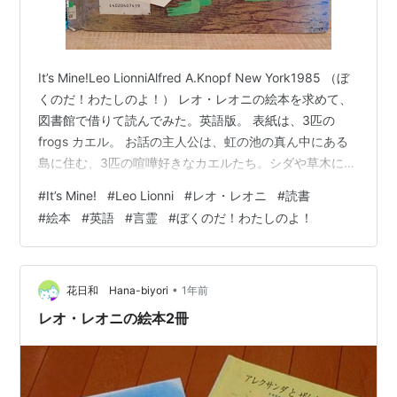
It’s Mine!Leo LionniAlfred A.Knopf New York1985 （ぼ
くのだ！わたしのよ！） レオ・レオニの絵本を求めて、
図書館で借りて読んでみた。英語版。 表紙は、3匹の
frogs カエル。 お話の主人公は、虹の池の真ん中にある
島に住む、3匹の喧嘩好きなカエルたち。シダや草木に覆
われた島にすむ３匹は、Milton ミルトン、 Rupert ルパー
#
It’s Mine!
#
Leo Lionni
#
レオ・レオニ
#
読書
ト、Lydia リディア。何時も、朝から晩まで口喧嘩ばかり
#
絵本
#
英語
#
言霊
#
ぼくのだ！わたしのよ！
している。 池の水は、ぼくのもの！みんな、出ていけ、
というミルトン。島は、ぼくのもの！みんな、出てい
け、というルパート。ちょうちょを追いかけながら、空
気はわたし…
•
花日和 Hana-biyori
1年前
レオ・レオニの絵本2冊