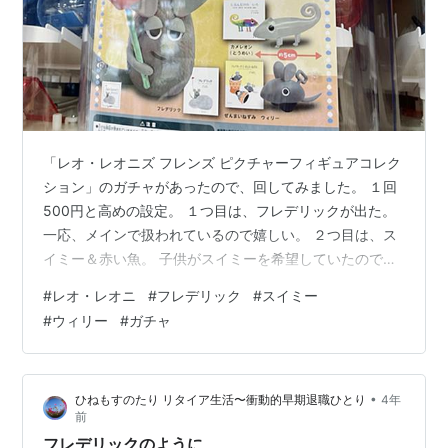
「レオ・レオニズ フレンズ ピクチャーフィギュアコレク
ション」のガチャがあったので、回してみました。 １回
500円と高めの設定。 １つ目は、フレデリックが出た。
一応、メインで扱われているので嬉しい。 ２つ目は、ス
イミー＆赤い魚。 子供がスイミーを希望していたので、
これまた嬉しい。 個人的には「ぜんまいねずみ ウィリ
#
レオ・レオニ
#
フレデリック
#
スイミー
ー」を狙っていました。 オブジェとして飾っておくなら
#
ウィリー
#
ガチャ
「ぜんまいねずみ ウィリー」が一番オシャレかなっと思
って。 また機会があったらやってみたいな。 ということ
で、再び見かけたので、やってみました。 「ぜんまいね
•
ひねもすのたり リタイア生活〜衝動的早期退職ひとり
4年
ずみ ウィリー」狙いなのに、残念な結果でした...。 コー
前
ネリアス、カメ…
フレデリックのように