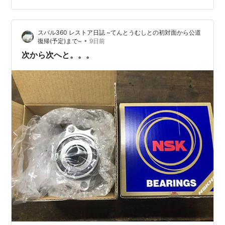
が届いてますね。 どうやら、902170044を検索して出て
きた一番上のページが902170017のページだったよう
スバル360 レストア日誌 ~てんとうむしとの初対面から公道
で、そのま…
•
復帰(予定)まで~
9日前
次から次へと。。。