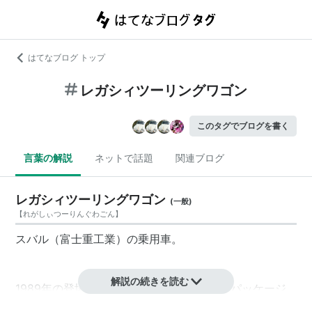
はてなブログ トップ
レガシィツーリングワゴン
このタグでブログを書く
言葉の解説
ネットで話題
関連ブログ
レガシィツーリングワゴン
(
一般
)
【
れがしぃつーりんぐわごん
】
スバル（富士重工業）の乗用車。
解説の続きを読む
1989年の登場以来、走りの楽しさと高効率パッケージ
の融合、独自の4WDシステムなどで人気を博してき