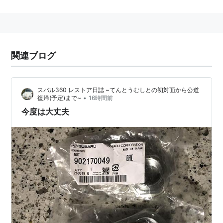
た。2003年5月に登場した4代目モデルは走りと機能と
美しさの融合をテーマに開発された。独自のパワートレ
ーンであるシンメトリカルAWDのさらなる向上を図
り、グランドツーリングカーとしての本質を追究した。
関連ブログ
リスト::自動車
スバル360 レストア日誌 ~てんとうむしとの初対面から公道
•
復帰(予定)まで~
16時間前
今度は大丈夫