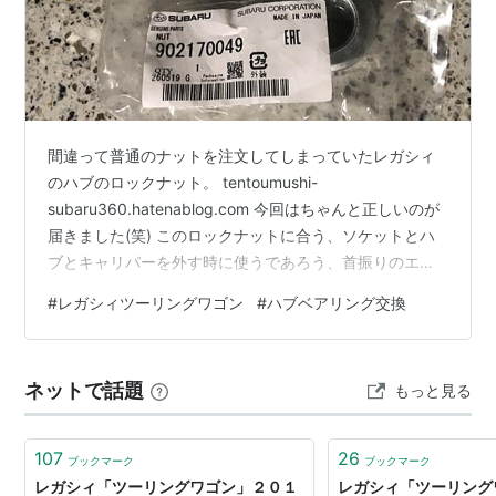
間違って普通のナットを注文してしまっていたレガシィ
のハブのロックナット。 tentoumushi-
subaru360.hatenablog.com 今回はちゃんと正しいのが
届きました(笑) このロックナットに合う、ソケットとハ
ブとキャリパーを外す時に使うであろう、首振りのエク
ステンションも同時に到着。 プーラーはスバル360のブ
#
レガシィツーリングワゴン
#
ハブベアリング交換
レーキドラムを外す時に用意したので、既にあります。
tentoumushi-subaru360.hatenablog.com もう6年前
か。。。(笑) この時のブレーキドラム外しも大変だった
ネットで話題
もっと見る
ので、今回のレガシィのハブもそうなるのではないか
と、やる前からげんなりしています…
107
26
ブックマーク
ブックマーク
レガシィ「ツーリングワゴン」２０１
レガシィ「ツーリング