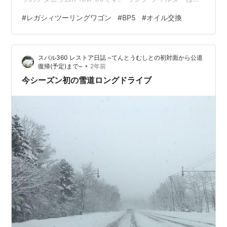
BOSCHのものです リンク オイルはだんだん値上がりし
#
レガシィツーリングワゴン
#
BP5
#
オイル交換
ています(T_T) 他のオイルも試してみようかと思うんです
が、冒険の出来ない性格(^^) FOR BOXER ENGINEの文字
に安心感があります。 交換中の写真はありません(笑) い
スバル360 レストア日誌 ~てんとうむしとの初対面から公道
つもの様にアンダーカバーを外してオイルを抜いて、オ
•
復帰(予定)まで~
2年前
イルを入れました。 また5,000…
今シーズン初の雪道ロングドライブ