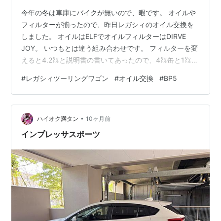
今年の冬は車庫にバイクが無いので、暇です。 オイルや
フィルターが揃ったので、昨日レガシィのオイル交換を
しました。 オイルはELFでオイルフィルターはDIRVE
JOY。 いつもとは違う組み合わせです。 フィルターを変
えると4.2㍑と説明書の書いてあったので、4㍑缶と1㍑の
缶も買いました。 オイル交換最中の写真は撮ってません
#
レガシィツーリングワゴン
#
オイル交換
#
BP5
(^^) まあ、いつも通りの作業です。 交換が終わって車を
動かして、しばらくしてから何キロでやったんだっけと
思って撮った写真です。 見づらいですが、4914kmより
•
もちょっと少ない位で交換しました(^^;) 228380km位で
ハイオク満タン
10ヶ月前
しょうか。 珍しく5000km未満での交換。 オ…
インプレッサスポーツ