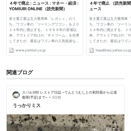
４年で廃止 : ニュース : マネー・経済 :
４年で廃止 （読売新聞） 
YOMIURI ONLINE（読売新聞）
ュース
富士重工業は主力乗用車「レガシィ」のう
富士重工業は主力乗用車
ち、ワゴン車の「ツーリングワゴン」を２０
ち、ワゴン車の「ツーリ
１４年内に廃止する。 １９８９年の登場以
１４年内に廃止する。 １
来、アウトドア向けの「ＲＶブーム」を先導
来、アウトドア向けの「
してきたが、最近はワゴン車の人気低迷など
してきたが、最近はワゴ
で販売が落ち込んでいた。 セダン「Ｂ４」
で販売が落ち込んでいた。
www.yomiuri.co.jp
headlines.yahoo.co.j
と、車高の高いスポーツ用多目的車（ＳＵ
と、車高の高いスポーツ
Ｖ）「アウトバック」は...
Ｖ）「アウトバック」は...
関連ブログ
スバル360 レストア日誌 ~てんとうむしとの初対面から公道
•
復帰(予定)まで~
5日前
うっかりミス