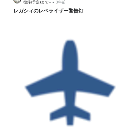
•
復帰(予定)まで~
3年前
じかもしれませんが、まあ多忙でし…
レガシィのレベライザー警告灯