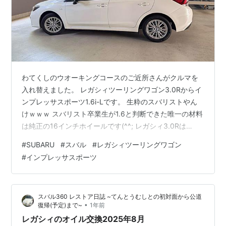
わてくしのウオーキングコースのご近所さんがクルマを
入れ替えました。 レガシィツーリングワゴン3.0Rからイ
ンプレッサスポーツ1.6i-Lです。 生粋のスバリストやん
けｗｗｗ スバリスト卒業生が1.6と判断できた唯一の材料
は純正の16インチホイールです(^^; レガシィ3.0Rは
215/45R17でしたが、1インチの差が意外と大きく感じま
#
SUBARU
#
スバル
#
レガシィツーリングワゴン
した。 レガシィTW 3.0R：全長4,680*全幅1,730*全高
#
インプレッサスポーツ
1,470mm インプレッサスポーツ：全長4,460*全幅
1,775*全高1,480mm 全長以外はインプの方が大きいです
が、前方斜めから見ると小さく見えます。 蛇足ですが、
スバル360 レストア日誌 ~てんとうむしとの初対面から公道
わてくしがカローラセ…
•
復帰(予定)まで~
1年前
レガシィのオイル交換2025年8月