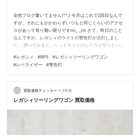
全然ブログ書いてません(^^;) 今月はこれで2回目なんで
すが、それにもかかわらずいつもと同じくらいのアクセ
スがあって有り難い限りですm(_ _)m さて、昨日のこと
なんですが、レガシィのライトの警告灯が点灯しまし
た。 調べてみると、ヘッドライトのレベライザーという
モノの警告灯のようです。 レベライザーは上を向いたロ
#
レガシィ
#
BP5
#
レガシィツーリングワゴン
ービームの照射方向を下に調整するための装置のこと
#
レベライザー
#
警告灯
で、平成18年以降に製造された車から自動（オート）ま
たは手動（マニュアル）式のレベライザーの装備が義務
化されています。 JAF Safety Light ヘッドライトの使い
方 交通安全情報サイト | JAF 義務化されているものだっ
•
買取価格チェッカー
3年前
た…
レガシィツーリングワゴン 買取価格