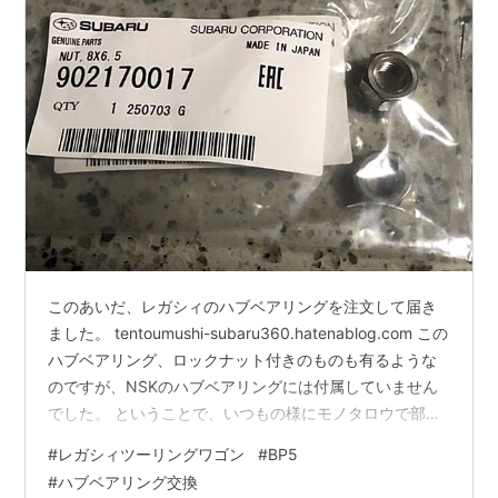
このあいだ、レガシィのハブベアリングを注文して届き
ました。 tentoumushi-subaru360.hatenablog.com この
ハブベアリング、ロックナット付きのものも有るような
のですが、NSKのハブベアリングには付属していません
でした。 ということで、いつもの様にモノタロウで部品
番号で検索して購入しました。 な ん で す が ぁ～ ちい
#
レガシィツーリングワゴン
#
BP5
さ～いナットが届きましたよ(^^) 902170044というのが
#
ハブベアリング交換
正しい良い部品番号なんですが、902170017って言うの