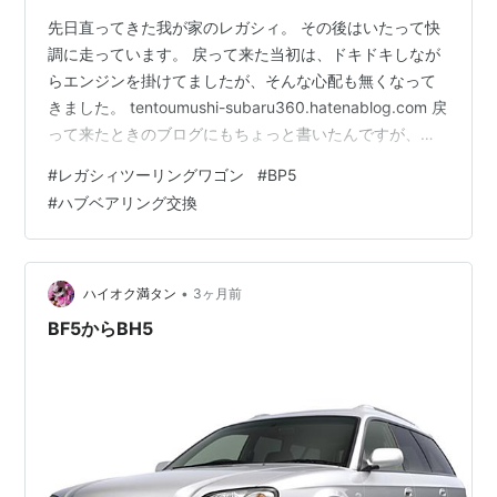
先日直ってきた我が家のレガシィ。 その後はいたって快
調に走っています。 戻って来た当初は、ドキドキしなが
らエンジンを掛けてましたが、そんな心配も無くなって
きました。 tentoumushi-subaru360.hatenablog.com 戻
って来たときのブログにもちょっと書いたんですが、リ
ヤのハブベアリングが。。。 もしかしたら、とは思って
#
レガシィツーリングワゴン
#
BP5
いたのですが、引き取るときに工場で言われ、先日車屋
#
ハブベアリング交換
さんの友達を乗せたら走り出した途端に、後ろのハブベ
アリング鳴ってるね、と言われました。 車検から始まっ
て、結構お金も掛かっているので、もう少し先にと思っ
ていたのですが、あまり気持ちの良い物では無いので、
•
ハイオク満タン
3ヶ月前
ハブ…
BF5からBH5