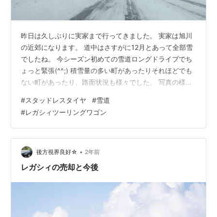
昨日は久しぶりに実家まで行ってきました。 実家は旭川
の近郊になります。 道中はさすがに12月とあって全部雪
でしたね。 今シーズン初めての雪道ロングドライブでち
ょっと緊張(^^;) 積雪量の多い町があったりそれほどでも
ない町があったり、路面状況も様々でした。 写真の様に
雪が降ってくれていると、前は見づらいですが路面的に
#
スタッドレスタイヤ
#
雪道
は走りやすい。 雪が降っていなくて路面がツルツルにな
#
レガシィツーリングワゴン
っているとスタッドレスのグリップ感が少なくなって怖
いです。 スタッドレスタイヤをちゃんと買いしていない
せいもありますが。。。。(^^;) リンク タイヤは去年買っ
たアンタレスという、買うまで聞いたこともなかったメ
•
後方視界良好☆
2年前
ーカーのスタッドレ…
レガシィの売却と今後