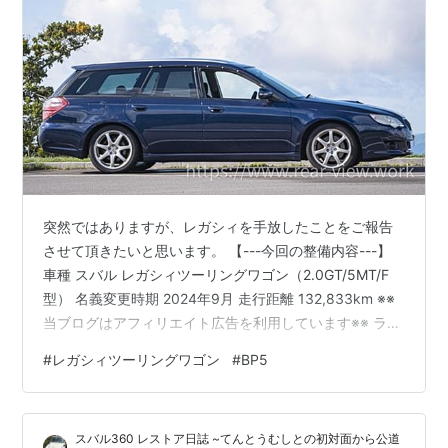
突然ではありますが、レガシィを手放したことをご報告
させて頂きたいと思います。 【---今回の整備内容---】
車種 スバル レガシィツーリングワゴン（2.0GT/5MT/F
型） 名義変更時期 2024年9月 走行距離 132,833km ※※
当ブログはアフィリエイト広告を利用しています※※ ラン
キング参加中自動車 ■目次 ●多忙だった3ヶ月 ●3年間
#
レガシィツーリングワゴン
#
BP5
の目標達成 ●さらなる進化と限界 ●売却へ ●約4年の思
い出 ●余談 ●関連記事 多忙だった3ヶ月 3ヶ月ほどブロ
グほったらかしでしたが、タイトルの通りレガシィを売
スバル360 レストア日誌 ~てんとうむしとの初対面から公道
却しました。「3ヶ月間なに何やってたんだよw」って感