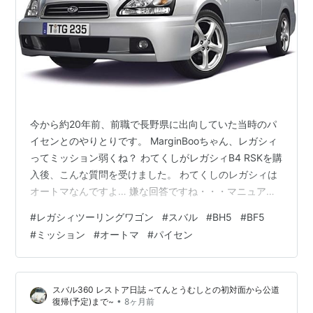
今から約20年前、前職で長野県に出向していた当時のパ
イセンとのやりとりです。 MarginBooちゃん、レガシィ
ってミッション弱くね？ わてくしがレガシィB4 RSKを購
入後、こんな質問を受けました。 わてくしのレガシィは
オートマなんですよ… 嫌な回答ですね・・・マニュアル
＝ミッションと吹き込まれていたようです(^^; パイセン
#
レガシィツーリングワゴン
#
スバル
#
BH5
#
BF5
はBF5後期型のNAに乗っておられました。 オートマの調
#
ミッション
#
オートマ
#
パイセン
子が悪いような話振りでしたので、買い替えを検討して
いたみたいです。 当時は4代目レガシィ（BL/BP型）のD
型（ビッグマイナーチェンジ）が控えていた頃。 しか
スバル360 レストア日誌 ~てんとうむしとの初対面から公道
し、パイセンはBP5を選ばず、BH5（D型）のNAを中
•
復帰(予定)まで~
8ヶ月前
古…