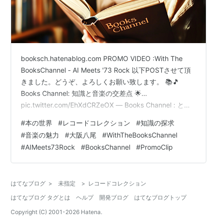
booksch.hatenablog.com PROMO VIDEO :With The
BooksChannel - AI Meets '73 Rock 以下POSTさせて頂
きました。どうぞ、よろしくお願い致します。 📚🎵
Books Channel: 知識と音楽の交差点 🌟…
pic.twitter.com/EhXdCRZeOX — Books Channel : とき
どき本とレコ－ドを売るのなら (@bookschannel) 2024
#
本の世界
#
レコードコレクション
#
知識の探求
年10月8日 note version 内容が多少異なる場合がありま
#
音楽の魅力
#
大阪八尾
#
WithTheBooksChannel
す。 note.com note.com note.com note.com 本日のt…
#
AIMeets73Rock
#
BooksChannel
#
PromoClip
はてなブログ
>
未指定
>
レコードコレクション
はてなブログ タグとは
ヘルプ
開発ブログ
はてなブログトップ
Copyright (C) 2001-
2026
Hatena.