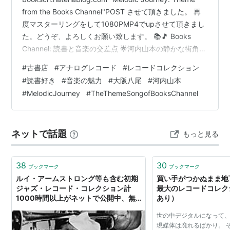
from the Books Channel"POST させて頂きました。 再
度マスターリングをして1080PMP4でupさせて頂きまし
た。どうぞ、よろしくお願い致します。 📚🎵 Books
Channel: 読書と音楽の交差点 🌟河内山本の静かな街角に
佇む、知の探検家のための秘密基地。古書とレコードが
#
古書店
#
アナログレコード
#
レコードコレクション
織りなす時空を超えた物語が、ここで始まります。…NO
#
読書好き
#
音楽の魅力
#
大阪八尾
#
河内山本
BIRD CAN FLY HIGHER THAN YOUR IMAGINATION.
#
MelodicJourney
#
TheThemeSongofBooksChannel
("あなたの想像力より高く飛ぶ鳥はいない") の言葉と共
に…✨…
ネットで話題
もっと見る
38
30
ブックマーク
ブックマーク
ルイ・アームストロング等も含む初期
買い手がつかぬまま地
ジャズ・レコード・コレクション計
最大のレコードコレク
1000時間以上がネットで公開中、無
あり）
料ダウンロードも可 - amass
世の中デジタルになって
現媒体は廃れるばかり。 