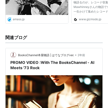
物語るのが、レコード収集家
Mawhinneyさんの物語
一生かけて集めたレコード
枚を超えます。シングルだ
amass.jp
www.gizmodo.jp
実共に世界最大のレコー
す。 6万枚超えたところで、
関連ブログ
•
BooksChannel本屋物語 | はてなブログver.
2年前
PROMO VIDEO :With The BooksChannel - AI
Meets '73 Rock