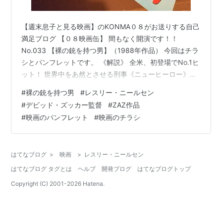
【週末息子と見る映画】のKONMA０８がお送りする自己
満足ブログ 【０８映画缶】 間もなく開演です！！
No.033 【裸の銃を持つ男】（1988年作品） 今回はチラ
シとパンフレットです。 《解説》 全米、初登場でNo.1ヒ
ット！ 世界中をあ然とさせる刑事《ニューヒーロー》出
現！ デビッド・ザッカー、ジム・エイブラハム、ジェリ
#
裸の銃を持つ男
#
レスリー・ニールセン
ー・ザッカーの３人。略して《ZAZ》と言われてるほど
#
デビッド・ズッカー監督
#
ZAZ作品
笑いのクリエーターとしてアメリカでは有名だ。 彼らが
#
映画のパンフレット
#
映画のチラシ
製作や脚本や監督を手掛けた作品には【ケンタッキー・
フライド・ムービー】【フライング・ハイ】【トップ・
シークレット】といったヒット作がある。彼らの最新作
はてなブログ
>
映画
>
レスリー・ニールセン
【裸の銃を持つ男】…
はてなブログ タグとは
ヘルプ
開発ブログ
はてなブログトップ
Copyright (C) 2001-
2026
Hatena.