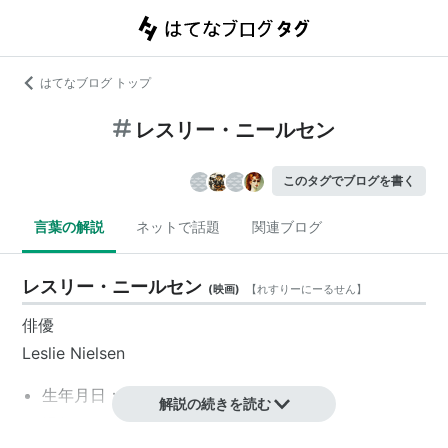
はてなブログ トップ
レスリー・ニールセン
このタグでブログを書く
言葉の解説
ネットで話題
関連ブログ
レスリー・ニールセン
(
映画
)
【
れすりーにーるせん
】
俳優
Leslie Nielsen
生年月日：1926年02月11日
解説の続きを読む
没年月日：2010年11月28日