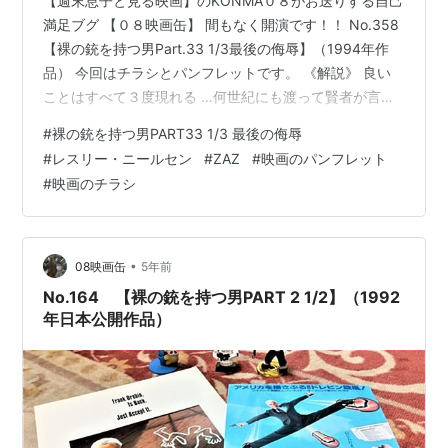
【週末息子と見る映画】のKONMA０８がお送りする自己
満足ブグ 【０８映画缶】 間もなく開演です！！ No.358
【裸の銃を持つ男Part.33 1/3最後の侮辱】（1994年作
品） 今回はチラシとパンフレットです。 《解説》 良い
ことはすべて３度現れる …何世紀にも渡って賢者が言い
続けてきた名言は真実である。早起きは三文の得、三人
#
裸の銃を持つ男PART33 1/3 最後の侮辱
寄れば文殊の知恵、アメリカの国旗も３色。長嶋茂雄の
#
レスリー・ニールセン
#
ZAZ
#
映画のパンフレット
選手時代の背番号、チリウムの原子番号も３…そして大
#
映画のチラシ
ヒット・コメディ【裸の銃を持つ男】シリーズも、今回
のシリーズ完結篇である【裸の銃を持つ男Part.33 1/3】
で栄光の３作目だ！ 前作【裸の銃を持つ男Part.2…
•
08映画缶
5年前
No.164 【裸の銃を持つ男PART 2 1/2】（1992
年日本公開作品）