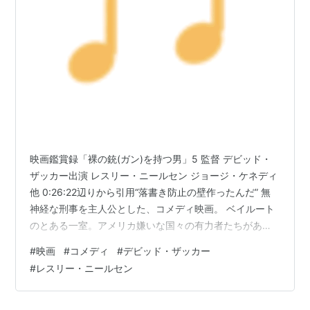
プロムナイト
Prom Night（1980）
アニマル大戦争
Day of the Animals（1977）
ポセイドン・アドベンチャー
The Poseidon
Adventure（1972）
禁断の惑星
Forbidden Planet（1956）
○
関連
：
映画俳優
コメディアン
映画鑑賞録「裸の銃(ガン)を持つ男」5 監督 デビッド・
ザッカー出演 レスリー・ニールセン ジョージ・ケネディ
他 0:26:22辺りから引用“落書き防止の壁作ったんだ” 無
神経な刑事を主人公とした、コメディ映画。 ベイルート
のとある一室。アメリカ嫌いな国々の有力者たちがあつ
まり、アメリカに対する攻撃方法について模索してい
#
映画
#
コメディ
#
デビッド・ザッカー
た。しかし、出てくる意見はどうしようもないものばか
#
レスリー・ニールセン
りで…。 上記の引用は、警察署に所属する科学者と見ら
れる人物の台詞。この後、落書き犯はその壁の装置が作
動して、落書きをしたことがすぐに分かるような目に会