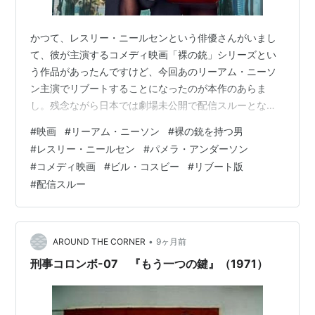
かつて、レスリー・ニールセンという俳優さんがいまし
て、彼が主演するコメディ映画「裸の銃」シリーズとい
う作品があったんですけど、今回あのリーアム・ニーソ
ン主演でリブートすることになったのが本作のあらま
し。残念ながら日本では劇場未公開で配信スルーとなっ
ております。 youtu.be 裸の銃を持つ男 (2025) Liam
#
映画
#
リーアム・ニーソン
#
裸の銃を持つ男
Neeson Amazon ja.wikipedia.org こちらは元祖のレスリ
#
レスリー・ニールセン
#
パメラ・アンダーソン
ー・ニールセン版、字幕ではなく正直吹き替え版（羽佐
#
コメディ映画
#
ビル・コスビー
#
リブート版
間道夫さんのバージョン）で見ないと面白さが減少しま
#
配信スルー
す。私は今回リーアム・ニーソン版を見るにあたり、ネ
トフリに吹き替え版があったので視聴したのですが、…
•
AROUND THE CORNER
9ヶ月前
刑事コロンボ-07 『もう一つの鍵』（1971）