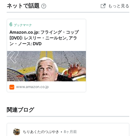
ネットで話題
もっと見る
います。このくらいの装置なら、現実でも実装出来そう
なものですが…。作動した時…
6
ブックマーク
Amazon.co.jp: フライング・コップ
[DVD]: レスリー・ニールセン, アラ
ン・ノース: DVD
www.amazon.co.jp
関連ブログ
•
ちりあくたのつぶやき
8ヶ月前