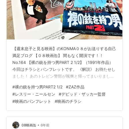
【週末息子と見る映画】のKONMA０８がお送りする自己
満足ブログ 【０８映画缶】 間もなく開演です！！
No.164 【裸の銃を持つ男PART 2 1/2】（1991年作品）
今回はチラシとパンフレットです。 《解説》 お待たせし
ました！ あのトレビン警部が颯爽と帰ってまいりまし
た！！ 全編に配された【ゴースト/ニューヨークの幻】か
#
裸の銃を持つ男PART2 1/2
#
ZAZ作品
ら【E.T.】【カサブランカ】等々 そして何と【T2】ま
#
レスリー・ニールセン
#
デビッド・ザッカー監督
で！これら大ヒット作のパロディをはじめギャグ満載の
#
映画のパンフレット
#
映画のチラシ
笑いのパワーは前作を遙～かに凌ぐだけでなくコメディ
を見慣れた人たちにも強烈な衝撃を与えてしまったの
だ！ 全米では公開と同時にヒットチャートのトップに踊
り出るとと…
•
08映画缶
6年前