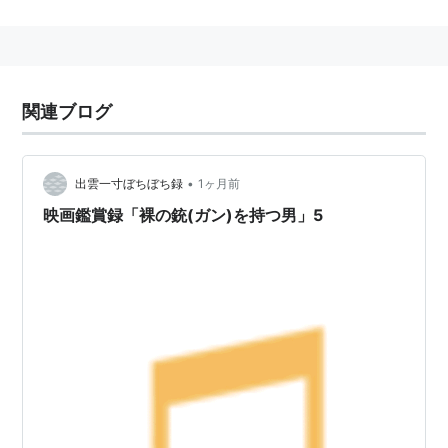
出身地：
カナダ
／
サスカティワン
州
初期は大根俳優だったが、徐々に映画やテレビの脇役な
ど地味に出演。1982年から始まったTVドラマ『フライ
ング・コップ』の映画版『裸の銃を持つ男』で人気に火
関連ブログ
が付き、以降は主にコメディアンとして活躍。
おもな作品
•
出雲一寸ぼちぼち録
1ヶ月前
映画鑑賞録「裸の銃(ガン)を持つ男」5
最‘狂’絶叫計画
Scary Movie 3 （2003）
レスリー・ニールセンの2001年宇宙への旅
2001:A
SPACE TRAVESTY（2000）
裸の銃を持つ男PART33 1/3 最後の侮辱
Naked Gun
33 1/3: The Final Insult （1994）
裸の銃を持つ男2 1/2
The Naked Gun 2 1/2 (1991)
裸の銃を持つ男
The Naked Gun （1988）
クリープショー
Creepshow（1982）
フライングハイ
Frying High!（1980）