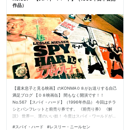
作品）
【週末息子と見る映画】のKONMA０８がお送りする自己
満足ブログ 【０８映画缶】 間もなく開演です！！
No.567 【スパイ・ハード】（1996年作品） 今回はチラ
シとパンフレットと前売り券です。 《前売り券》 《解
説》 世界一、運のいい奴！ 今度はスパイ・ワールドが戦
場だ！世界一、運のいい奴であり世界一おマヌケな奴で
#
スパイ・ハード
#
レスリー・ニールセン
もある国際的スパイディック・スティール。殺しても死