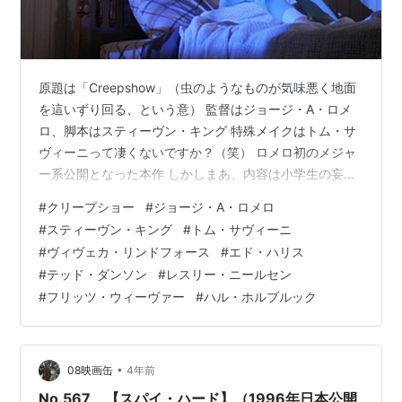
原題は「Creepshow」（虫のようなものが気味悪く地面
を這いずり回る、という意） 監督はジョージ・A・ロメ
ロ、脚本はスティーヴン・キング 特殊メイクはトム・サ
ヴィーニって凄くないですか？（笑） ロメロ初のメジャ
ー系公開となった本作 しかしまあ、内容は小学生の妄想
に毛が生えたというか 深みもオチも何もないのですが 興
#
クリープショー
#
ジョージ・A・ロメロ
行うんぬんより、キングとロメロが童心に戻って（もと
#
スティーヴン・キング
#
トム・サヴィーニ
もと童心か 笑） 楽しんで作った感がよく伝わってきて
#
ヴィヴェカ・リンドフォース
#
エド・ハリス
気楽に楽しめる（5話目のGは別） キングなんて当時9歳
#
テッド・ダンソン
#
レスリー・ニールセン
だった息子のジョー・ヒルと共に 主演していますからね
#
フリッツ・ウィーヴァー
#
ハル・ホルブルック
トム・サヴィーニもカメオ出演（ゴミ収集の男）してい
て 内輪では結構盛…
•
08映画缶
4年前
No.567 【スパイ・ハード】（1996年日本公開