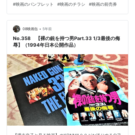
#
映画のパンフレット
#
映画のチラシ
#
映画の前売券
なないが敵を笑い殺す《笑い殺しのライセンス》を持つ
ディックは得意のパロディを武器にいかなる困難にも屈
しない男だ。 そのディックを演じるのが【裸の銃を持つ
男】シリーズのフランク・トレビン警部役で大ブレイク
•
08映画缶
5年前
したレスリー・ニールセン。…
No.358 【裸の銃を持つ男Part.33 1/3最後の侮
辱】（1994年日本公開作品）