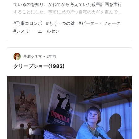
ているのを知り、かねてから考えていた殺害計画を実行
することにした。事前に兄の持つ自宅のカギを盗んでお
く。夜に帰宅した兄は鍵がないことに気づき、自分の部
#
刑事コロンボ
#
もう一つの鍵
#
ピーター・フォーク
屋の窓を叩くことだろう。「防犯ベルのスイッチを切る
#
レスリー・ニールセン
から窓から入ってきて」と指示したところで射殺すれ
ば、強盗の侵入と勘違いして撃ってしまったという、正
当防衛の事故として処理されることだろう。しかし、誤
算が生じた。ブライスは持っていたスペアキーで玄関か
•
星屑シネマ
2年前
ら家に入り、突然内のドアからベスの部屋に入ってきた
クリープショー(1982)
の…