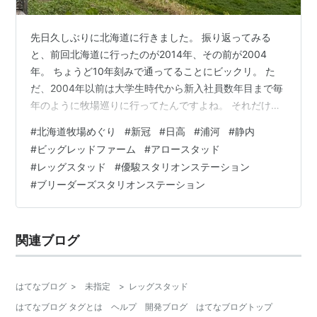
先日久しぶりに北海道に行きました。 振り返ってみる
と、前回北海道に行ったのが2014年、その前が2004
年。 ちょうど10年刻みで通ってることにビックリ。 た
だ、2004年以前は大学生時代から新入社員数年目まで毎
年のように牧場巡りに行ってたんですよね。 それだけこ
の30年余りで私の環境も変わったということでしょう。
#
北海道牧場めぐり
#
新冠
#
日高
#
浦河
#
静内
当然、牧場側の対応もすっかり変わりました。 そのあた
#
ビッグレッドファーム
#
アロースタッド
りも含め2004年→2014年→2024年の牧場巡りの歴史を
#
レッグスタッド
#
優駿スタリオンステーション
振り返ってみました。 懐かしいあの馬の写真も。
#
ブリーダーズスタリオンステーション
■2004年 ノーザンホースパーク ビッグレッドファーム
明和 アロースタッド 日高軽種馬農協門別種馬場 ブリー
ダーズスタリ…
関連ブログ
はてなブログ
>
未指定
>
レッグスタッド
はてなブログ タグとは
ヘルプ
開発ブログ
はてなブログトップ