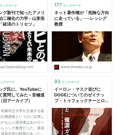
177
ブックマーク
ブックマーク
シグ新刊で知ったアメリ
ネット著作権が「危険な方向
治二極化の力学 - 山形浩
に走っている」──レッシグ
「経済のトリセツ」
教授
ruel.hatenablog.com
www.itmedia.co.jp
93
ックマーク
ブックマーク
シグ氏に、YouTubeに
イーロン・マスク並びに
て質問してみた – 音極道
DOGEについてのゼイナッ
（旧アーカイブ）
プ・トゥフェックチーとロー
レンス・レッシグの見解 -
、札幌市立大学が主催する産
YAMDAS現更新履歴
携公開講座というのに出席し
だがなんと講演者はあのロー
スレッシグ教授だった。講演
と質疑応答の時間があったの