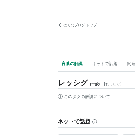
はてなブログ トップ
言葉の解説
ネットで話題
関
レッシグ
(
一般
)
【
れっしぐ
】
このタグの解説について
ネットで話題