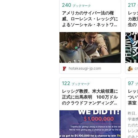
240
217
ブックマーク
アメリカのサイバー法の権
レッ
威、ローレンス・レッシグに
カ政
よるソーシャル・ネットワー
生の
クのレビュー - Film Goes
with Net
hotakasugi-jp.com
c
122
97
ブックマーク
ブ
レッシグ教授、米大統領選に
レッ
正式に出馬表明 100万ドル
つい
のクラウドファンディング達
茶室
成
昨日
学連
たの
レン
のあ