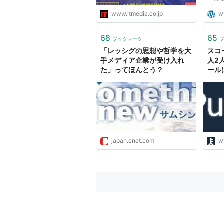
で、レ
www.itmedia.co.jp
w
ての
グ氏が
か、
68
65
ブックマーク
たの
「レッシグの思想や哲学を大
スコ
す...
手メディア企業が受け入れ
人2
た」ってほんとう？
ール
が起
japan.cnet.com
w