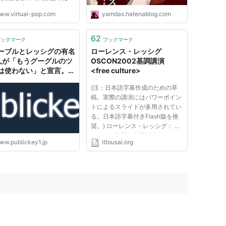
ッシグ氏にYouTubeについ
ww.virtual-pop.com
yamdas.hatenablog.com
見解を訊いてみた。 レッシ
YouTubeをどう見ているの
以前からメッチャ興味があっ
62
ブックマーク
ブックマーク
だがまさか自分が直接質問
ーブルとレッシグの有名
ローレンス・レッシグ
人が「もうグーグルのツ
OSCON2002基調講演
は使わない」と宣言。何
<free culture>
きているのか？
(注：日本語字幕作成のための草
稿。実際の講演にはパワーポイン
トによるスライドが多用されてい
る。日本語字幕付きFlash版を推
奨。) ローレンス・レッシグ： こ
れまで二年間、百回以上こうした
ww.publickey1.jp
ittousai.org
ギグをくり返してきた。 それも
今日、終わろうとしている。あと
一度、それで最後だ――私にとっ
ては。 締めくくりに歌を作ろう
と...