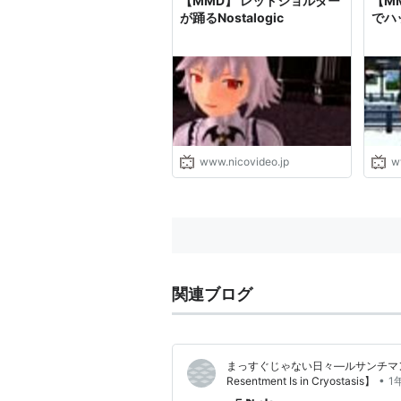
【MMD】 レッドショルダー
【M
が踊るNostalogic
でハ
www.nicovideo.jp
w
関連ブログ
まっすぐじゃない日々―ルサンチマンは炭素
•
Resentment Is in Cryostasis】
1