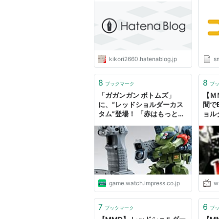
kikori2660.hatenablog.jp
s
8
8
ブックマーク
ブ
「ガガンガン ボトムズ」
【Ｍ
に、“レッドショルダーカス
間でB
タム”登場！ 「赤はもっと暗
ョル
い……血の色だ。それとマー
クは右肩だ」
game.watch.impress.co.jp
w
7
6
ブックマーク
ブ