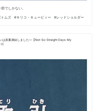
一部でしかない。
ボトムズ
#
キリコ・キュービィー
#
レッドショルダー
凍結しました―【Not-So-Straight Days: My
年前