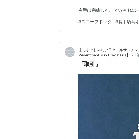
右手は完成した。 だがそれは
#
スコープドッグ
#
装甲騎兵
まっすぐじゃない日々―ルサンチマンは炭素
•
Resentment Is in Cryostasis】
1
「取引」