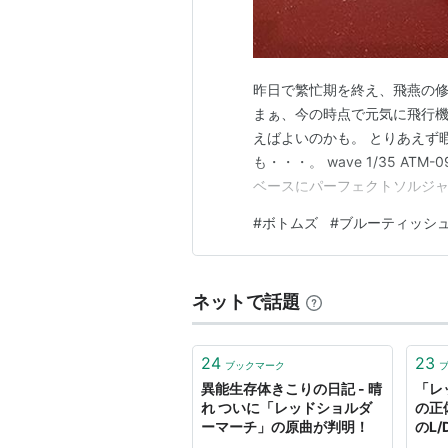
昨日で繁忙期を終え、飛燕の
まぁ、今の時点で元気に飛行機
えばよいのかも。 とりあえず
も・・・。 wave 1/35 AT
ベースにパーフェクトソルジャ
であり常人では扱えないハイス
#
ボトムズ
#
ブルーティッシ
ャーとは高性能化し常人では制
された強化人間みたいなもので
ネットで話題
24
23
ブックマーク
異能生存体きこりの日記 - 晴
「レ
れ ついに「レッドショルダ
の正
ーマーチ」の原曲が判明！
のL/