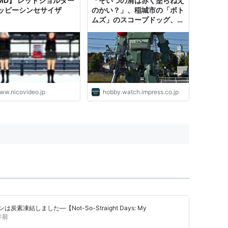
MD】 レッドショルダー
「そいつの肩は赤く塗らねえ
ッピーシンセサイザ
のかい？」、稲城市の「ボト
ムズ」のスコープドッグ、8
月1日より「レッドショルダ
ー」仕様に！
ww.nicovideo.jp
hobby.watch.impress.co.jp
凍結しました―【Not-So-Straight Days: My
年前