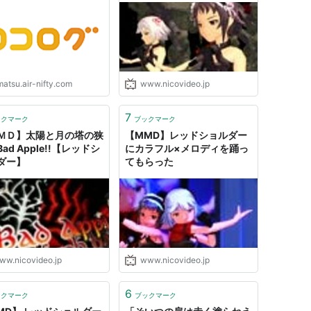
matsu.air-nifty.com
www.nicovideo.jp
7
ックマーク
ブックマーク
ＭＤ】太陽と月の塔の狭
【MMD】レッドショルダー
ad Apple!!【レッドシ
にカラフル×メロディを踊っ
ダー】
てもらった
ww.nicovideo.jp
www.nicovideo.jp
6
ックマーク
ブックマーク