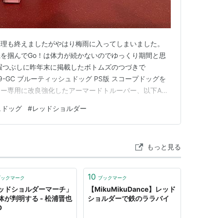
修理も終えましたがやはり梅雨に入ってしまいました。
を掴んでGo！は体力が続かないのでゆっくり期間と思
暇つぶしに昨年末に掲載したボトムズのつづきで
M-09-GC ブルーティッシュドッグ PS版 スコープドッグを
ー専用に改良強化したアーマードトルーパー、以下AT
ペックって事になっております。 パーフェクトソルジ
ュドッグ
#
レッドショルダー
御しきれなくなってきたATに適応するべく戦闘に特化
素体（空白…
もっと見る
10
ブックマーク
ブックマーク
ッドショルダーマーチ」
【MikuMikuDance】レッド
体が判明する - 松浦晋也
ショルダーで鉄のララバイ
D