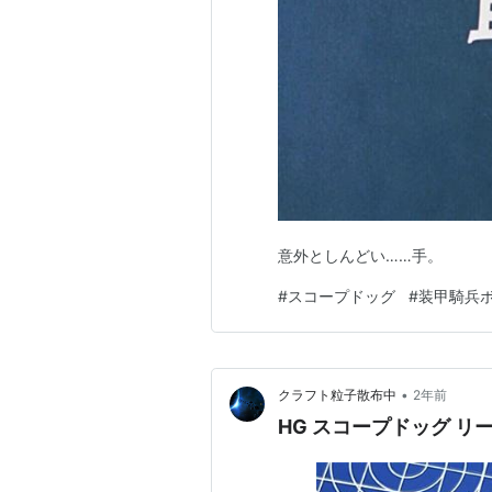
意外としんどい……手。
#
スコープドッグ
#
装甲騎兵
•
クラフト粒子散布中
2年前
HG スコープドッグ リ