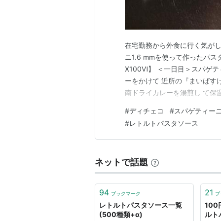
在宅勤務から外食に行く気がし
ニ1.6 mmを使って作ったパスタで
X100Ⅵ】 ＜一日目＞スパゲ
ーをかけて 近所の『まいばす
南ドライカレーを湯煎し て保
ろを10分ゆ でにして、その
#
ディチェコ
#
スパゲティー
ったクノールの牛乳で溶 く冷
#
レトルトパスタソース
スタを湯切り…
ネットで話題
94
21
ブックマーク
ブ
レトルトパスタソース一覧
10
(500種類+α)
ルト