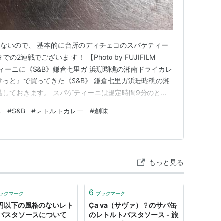
ないので、 基本的に台所のディチェコのスパゲティー
の2連戦でございま す！ 【Photo by FUJIFILM
ティーニに《S&B》鎌倉七里ガ 浜珊瑚礁の湘南ドライカレ
けっと』で買ってきた《S&B》 鎌倉七里ガ浜珊瑚礁の湘
温しておきます。 スパゲティーニは規定時間9分のとこ
間に『まいばすけっと』で購入の ポテトサラダと台所にあ
ニ
#
S&B
#
レトルトカレー
#
創味
製ポタージュでお腹を少し満たします。ゆで あがりのパ
もっと見る
6
ックマーク
ブックマーク
0円以下の風格のないレト
Ça va（サヴァ）？のサバ缶
パスタソースについて
のレトルトパスタソース - 旅