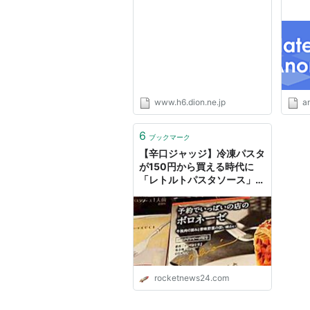
www.h6.dion.ne.jp
a
6
ブックマーク
【辛口ジャッジ】冷凍パスタ
が150円から買える時代に
「レトルトパスタソース」に
存在価値はあるのか ～ ミー
トソース編 ～
rocketnews24.com