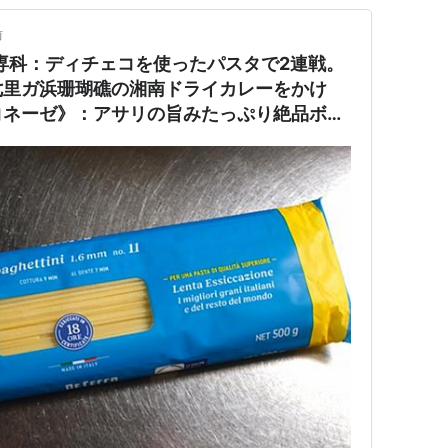
前
しま専科：ディチェコを使ったパスタで2連戦。
七里ガ浜珊瑚礁の湘南ドライカレーをかけ
コネーゼ》：アサリの旨みたっぷり絶品ボン
、どっちもうまっ！