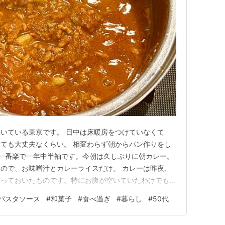
いている東京です。 日中は床暖房をつけていなくて
ても大丈夫なくらい。 相変わらず朝からパン作りをし
一番楽で一年中半袖です。今朝は久しぶりに朝カレー。
ので、お味噌汁とカレーライスだけ。 カレーは昨夜、
作っておいたものです。特にお腹が空いていたわけでもな
たかったので、とりあえず作っておくことにし、朝を楽し
パスタソース
#
和菓子
#
食べ過ぎ
#
暮らし
#
50代
時は少量だけお手軽に作れるカレーペーストを使って作り
お肉を加えるだけで15分でで…