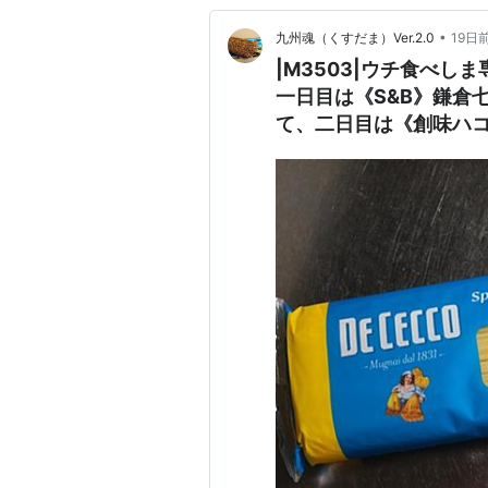
•
九州魂（くすだま）Ver.2.0
19日
|M3503|ウチ食べ
一日目は《S&B》鎌倉
て、二日目は《創味ハ
ゴレビアンコをかけて