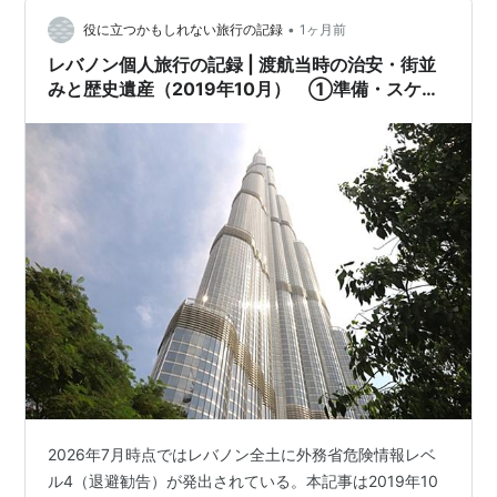
った場合は、必ず各公式情報を確認してほしい。 レバノ
•
ンへ向かうフライトにて レバノン入国 ベイルート市街地
役に立つかもしれない旅行の記録
1ヶ月前
の探索 基本情報 市街地へ向かう 反政府デモ レバノンへ
レバノン個人旅行の記録 | 渡航当時の治安・街並
向かうフライトにて 昨晩の第…
みと歴史遺産（2019年10月） ①準備・スケジ
ュール～ドバイへ
2026年7月時点ではレバノン全土に外務省危険情報レベ
ル4（退避勧告）が発出されている。本記事は2019年10