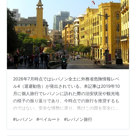
2026年7月時点ではレバノン全土に外務省危険情報レベ
ル4（退避勧告）が発出されている。本記事は2019年10
月に個人旅行でレバノンに訪れた際の治安状況や観光地
の様子の振り返りであり、今時点での旅行を推奨するも
のではない。安全な情勢に戻り、再びこの国を安全に旅
行できる日が来ることを切に願っている。 施設、飲食
#
レバノン
#
ベイルート
#
レバノン旅行
店、宿泊先等の営業時間、料金、サービス内容等は旅行
当時のものである。状況が改善して旅行できるようにな