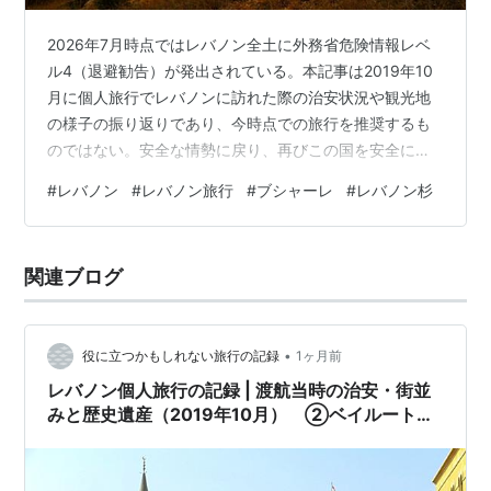
2026年7月時点ではレバノン全土に外務省危険情報レベ
ル4（退避勧告）が発出されている。本記事は2019年10
月に個人旅行でレバノンに訪れた際の治安状況や観光地
の様子の振り返りであり、今時点での旅行を推奨するも
のではない。安全な情勢に戻り、再びこの国を安全に旅
行できる日が来ることを切に願っている。 施設、飲食
#
レバノン
#
レバノン旅行
#
ブシャーレ
#
レバノン杉
店、宿泊先等の営業時間、料金、サービス内容等は旅行
当時のものである。状況が改善して旅行できるようにな
った場合は、必ず各公式情報を確認してほしい。なお、
関連ブログ
レートは1 USD=108円としている。 レバノン国内の交通
事情 セルビス（乗り合いタクシー） バス・セルビスター
ミナル トリポリへ移動 デ…
•
役に立つかもしれない旅行の記録
1ヶ月前
レバノン個人旅行の記録 | 渡航当時の治安・街並
みと歴史遺産（2019年10月） ②ベイルートの
街並み