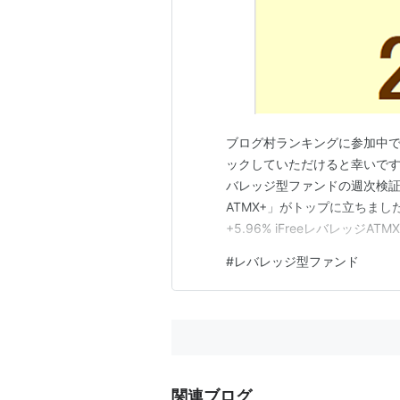
ブログ村ランキングに参加中
ックしていただけると幸いです。 
バレッジ型ファンドの週次検証情報
ATMX+」がトップに立ちました。 
+5.96% iFreeレバレッジAT
ンド(円コース) 3位 +3.97% 
#
レバレッジ型ファンド
NYダウ・トリプル・レバレッジ
関連ブログ