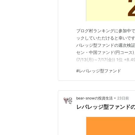
ブログ村ランキングに参加中
ックしていただけると幸いです。 
バレッジ型ファンドの週次検証情報
セン・中国ファンド(円コース)
(7/13(月)～7/17(金)) 1
ス) 2位 +5.12% iFreeレバレ
#
レバレッジ型ファンド
株ファンド 4位 +0.10% NY
•
bear-snowの投資生活
23日前
レバレッジ型ファンドの週