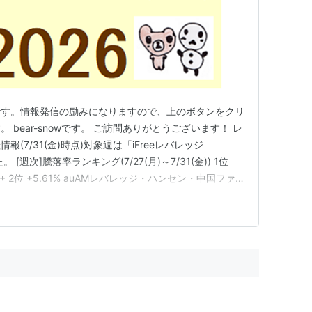
です。情報発信の励みになりますので、上のボタンをクリ
bear-snowです。 ご訪問ありがとうございます！ レ
(7/31(金)時点)対象週は「iFreeレバレッジ
[週次]騰落率ランキング(7/27(月)～7/31(金)) 1位
MX+ 2位 +5.61% auAMレバレッジ・ハンセン・中国ファ
auAMレバレッジNifty50インド株ファンド 4位 +2.49%
(3…