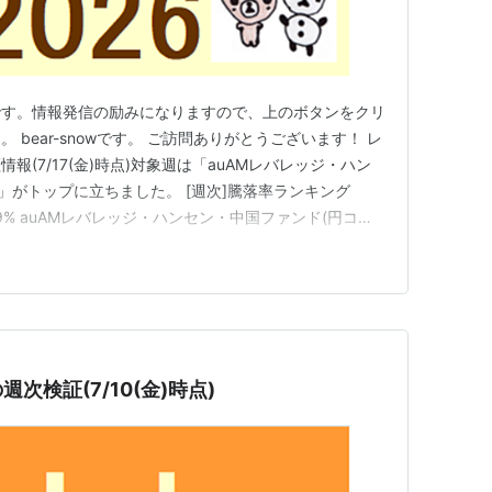
です。情報発信の励みになりますので、上のボタンをクリ
bear-snowです。 ご訪問ありがとうございます！ レ
(7/17(金)時点)対象週は「auAMレバレッジ・ハン
」がトップに立ちました。 [週次]騰落率ランキング
位 +8.49% auAMレバレッジ・ハンセン・中国ファンド(円コー
ッジATMX+ 3位 +0.84% auAMレバレッジNifty50インド
ダウ・…
次検証(7/10(金)時点)