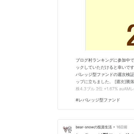
ブログ村ランキングに参加中
ックしていただけると幸いです。 
バレッジ型ファンドの週次検証情報
ップに立ちました。 [週次]騰落率ラン
株4.3ブル 2位 +1.67% 
+0.00% My個人資産(実現損益)
#
レバレッジ型ファンド
リー) 5位 -1.91%…
•
bear-snowの投資生活
16日前