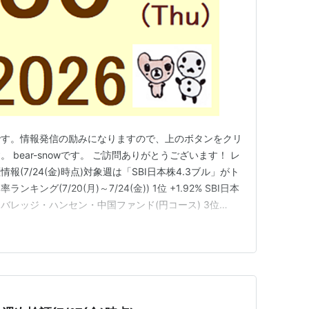
です。情報発信の励みになりますので、上のボタンをクリ
bear-snowです。 ご訪問ありがとうございます！ レ
(7/24(金)時点)対象週は「SBI日本株4.3ブル」がト
キング(7/20(月)～7/24(金)) 1位 +1.92% SBI日本
auAMレバレッジ・ハンセン・中国ファンド(円コース) 3位
 4位 -0.25% eMAXIS Slim全世界株式(オール・カント