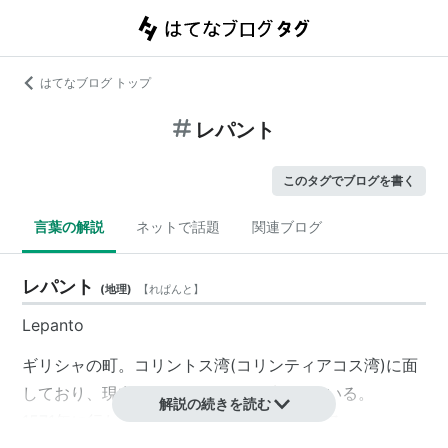
はてなブログ トップ
レパント
このタグでブログを書く
言葉の解説
ネットで話題
関連ブログ
レパント
(
地理
)
【
れぱんと
】
Lepanto
ギリシャの町。コリントス湾(コリンティアコス湾)に面
しており、現在はナウパクトスと呼ばれている。
解説の続きを読む
1571年に行われた
レパントの海戦
で知られる。