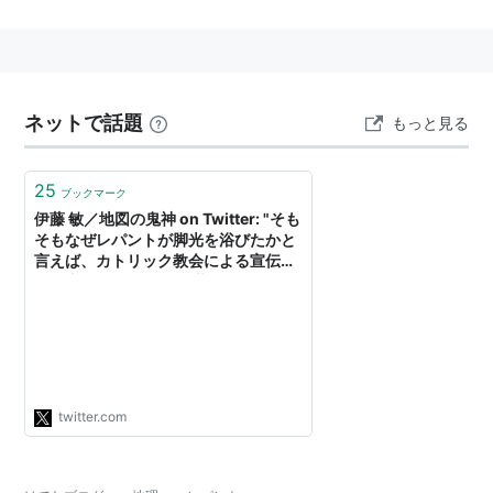
ネットで話題
もっと見る
25
ブックマーク
伊藤 敏／地図の鬼神 on Twitter: "そも
そもなぜレパントが脚光を浴びたかと
言えば、カトリック教会による宣伝活
動が大きいです また後世のヨーロッパ
の文筆家がこぞって作品とし、「キリ
スト教徒の輝かしい勝利とオスマン帝
国の衰退」という文脈で書かれること
が多いです G・K・…
https://t.co/LbRgzmu7wv"
twitter.com