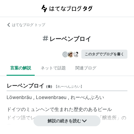
はてなブログ トップ
レーベンブロイ
このタグでブログを書く
言葉の解説
ネットで話題
関連ブログ
レーベンブロイ
(
食
)
【
れーべんぶろい
】
Löwenbräu , Loewenbraeu , れーべんぶろい
ドイツのミュンヘンで生まれた歴史のあるビール
ドイツ語でレーベンは「獅子」、ブロイは「醸造所」の
解説の続きを読む
意