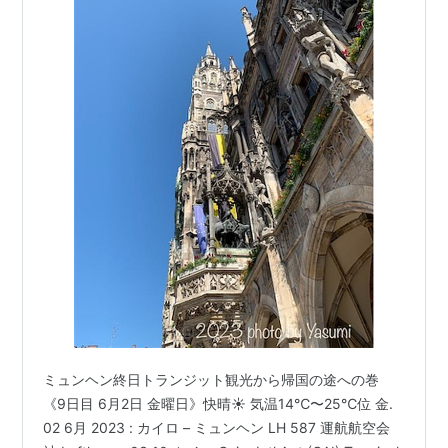
ミュンヘン終日トランジット観光から帰国の途への巻
《9日目 6月2日 金曜日》快晴☀️ 気温14℃〜25℃位 金.
02 6月 2023 : カイロ – ミュンヘン LH 587 運航航空会