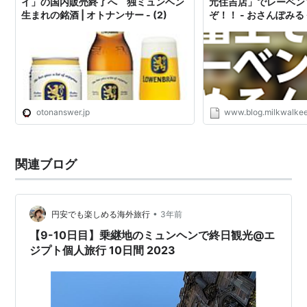
イ」の国内販売終了へ 独ミュンヘン
元住吉店」でレーベン
生まれの銘酒 | オトナンサー - (2)
ぞ！！ - おさんぽみる
otonanswer.jp
www.blog.milkwalkee
関連ブログ
•
円安でも楽しめる海外旅行
3年前
【9-10日目】乗継地のミュンヘンで終日観光@エ
ジプト個人旅行 10日間 2023