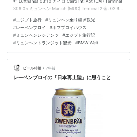
社:Lufthansa 03:10 カイロ Cairo Intl Apt (CAI) Terminal
306:05 ミュンヘン Munich (MUC) Terminal 2 金. 02 6月
2023 : ミュンヘン – 関空 LH 742 運航航空会
#
エジプト旅行
#
ミュンヘン乗り継ぎ観光
社:Lufthansa 22:15 ミュンヘン Munich (MUC) Terminal
#
レーベンブロイ
#
ホフブロイハウス
2翌日17:20 Osaka Osaka Kansai Int…
#
ミュンヘンレジデンツ
#
エジプト旅行記
#
ミュンヘントランジット観光
#
BMW Welt
•
ビール時報
7年前
レーベンブロイの「日本再上陸」に思うこと