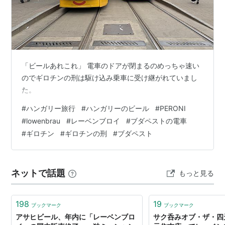
「ビールあれこれ」 電車のドアが閉まるのめっちゃ速い
のでギロチンの刑は駆け込み乗車に受け継がれていまし
た。
#
ハンガリー旅行
#
ハンガリーのビール
#
PERONI
#
lowenbrau
#
レーベンブロイ
#
ブダペストの電車
#
ギロチン
#
ギロチンの刑
#
ブダペスト
ネットで話題
もっと見る
198
19
ブックマーク
ブックマーク
アサヒビール、年内に「レーベンブロ
サク呑みオブ・ザ・四