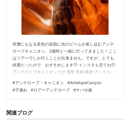
何層にもなる茶色の岩肌に光のビームが差し込むアンテ
ロープキャニオン。3歳時と一緒に行ってきました！ここ
はツアーでしか行くことが出来ません。ですが、とても
綺麗だったので、おすすめします♡ インスタも見てね♡
アンテロープキャニオンとは 場所 気候 時差 アンテロー
プキャニオンにはアッパー、ロアー、Xの3種類がある ア
#
アンテロープ・キャニオン
#
AntelopeCanyon
ッパーキャニオン / Upper Antelope Canyon ロウアーキ
#
子連れ
#
ロアーアンテロープ
#
ナバホ族
ャニオン / Lower Antelope Canyon キャニオンX /
Antelope Canyon X 観光するにはツアーに参加する 持ち
込み禁止なもの・注意点 ツアー当日（100分のツアー）
関連ブログ
ツアー…