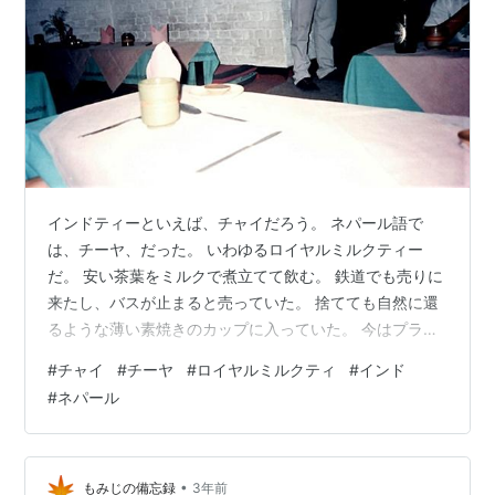
インドティーといえば、チャイだろう。 ネパール語で
は、チーヤ、だった。 いわゆるロイヤルミルクティー
だ。 安い茶葉をミルクで煮立てて飲む。 鉄道でも売りに
来たし、バスが止まると売っていた。 捨てても自然に還
るような薄い素焼きのカップに入っていた。 今はプラカ
ップになっていてごみ問題になっているようだ。 昔と同
#
チャイ
#
チーヤ
#
ロイヤルミルクティ
#
インド
じように捨ててしまうから・・・ ネパール、インドに行
#
ネパール
く前はミルクティーは苦手だった。 毎日のように飲んで
いるとなじんでしまった。 濃くて甘ったるいので、少量
で満足する。 香辛料の強い現地の料理にはぴったりであ
る。 辛さがおさまるのだ。 日本に帰っても、インド料理
•
もみじの備忘録
3年前