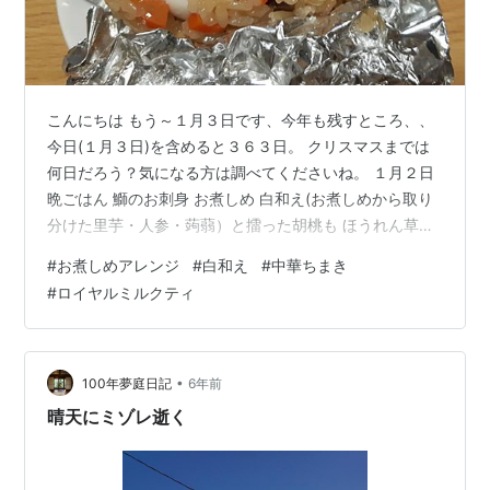
こんにちは もう～１月３日です、今年も残すところ、、
今日(１月３日)を含めると３６３日。 クリスマスまでは
何日だろう？気になる方は調べてくださいね。 １月２日
晩ごはん 鰤のお刺身 お煮しめ 白和え(お煮しめから取り
分けた里芋・人参・蒟蒻）と擂った胡桃も ほうれん草の
ほうれん草のお浸し 栗きんとん 数の子の松前漬け(頂き
#
お煮しめアレンジ
#
白和え
#
中華ちまき
もの） 今日のお酒「花鳥風月」ビール なかなか旨い！ち
#
ロイヤルミルクティ
ょっとお高めなのが残念だが。 ：：：： お煮しめの残り
を白あえにして、タケノコとシイタケが残ったのでお片
付け。 中華風ちまき 人参、タケノコと椎茸を刻む 缶詰
のうずら卵 年末に作った茹でた豚肉をタレに付けたもの
•
100年夢庭日記
6年前
冷凍の枝豆 味…
晴天にミゾレ逝く