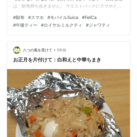
は、財布持ち歩きません。 ウエストバックにスマホとク
レカ１枚のみです。 ホントはクレカも持ち歩きたく無い
#
財布
#
スマホ
#
モバイルSuica
#
FeliCa
けれど、よく行く食品スーパーが電子マネーやQR決済ダ
#
午後ティー
#
ロイヤルミルクティ
#
ジャワティ
メなので仕方なく。 会社に行くときも、財布はカバンに
入れません。 会社にはクレカも持って行ってません。 ほ
ぼスマホでsuicaで決済しています。それで困ることはほ
とんどなし。 あるとしたら、お詣りの時くらい？ 想い出
•
八つの風を受けて
5年前
のモバイルS…
お正月を片付けて：白和えと中華ちまき