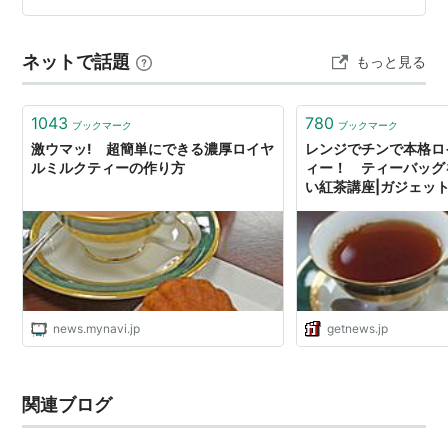
ケーキが並んでいる。 購入したのは桜モンブラン 870円
メディア:
食品&飲料
購入
: 4人
クリック
: 117回
ロイヤルミルクティ 710円 単品ごとに「美味しそう」と
この商品を含むブログ (3件) を見る
ネットで話題
もっと見る
買ったはいいが、ケーキ…
1043
780
ブックマーク
ブックマーク
激ウマッ! 超簡単にできる濃厚ロイヤ
レンジでチンで本格ロ
日東紅茶 ロイヤルミルクティー
ルミルクティーの作り方
ィー！ ティーバッグ
10Px4個
い紅茶講座|ガジェット通
出版社/メーカー:
三井農林
メディア:
食品&飲料
購入
: 2人
クリック
: 99回
この商品を含むブログ (4件) を見る
news.mynavi.jp
getnews.jp
*1
:
かつノンホモジナイズドが本当は良い。いづれにし
ろ、高温殺菌タイプは特有の臭みが有るので紅茶の風味
関連ブログ
をそこなう。