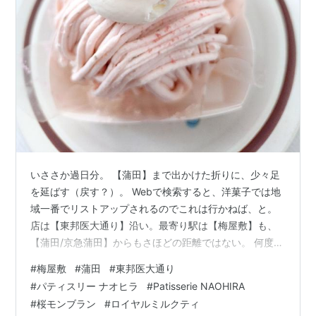
水を使わない場合
牛乳を鍋に入れ、沸騰直前まであたためる
沸騰直前に火を止め、一度お湯にくぐらせた茶葉
を入れ、蓋をして3〜4分蒸らす
茶こしなどを使いカップに注ぐ
最後に、好みによってシナモンなどのスパイス、シ
ュガーを加える。
どちらの場合も、茶葉を入れたらかき混ぜないことと、
いささか過日分。 【蒲田】まで出かけた折りに、少々足
牛乳を加えた後に沸騰させないのが美味しく入れるコ
を延ばす（戻す？）。 Webで検索すると、洋菓子では地
域一番でリストアップされるのでこれは行かねば、と。
ツ。
店は【東邦医大通り】沿い。最寄り駅は【梅屋敷】も、
【蒲田/京急蒲田】からもさほどの距離ではない。 何度も
前を通っているので、「ああ、ここね」、と。度毎に芳
#
梅屋敷
#
蒲田
#
東邦医大通り
ばしい香りがしたことを覚えており、それは訪問日も同
コカ・コーラ 紅茶花伝 ロイヤルミルクテ
#
パティスリー ナオヒラ
#
Patisserie NAOHIRA
様。 店の前には花が植えられ、ショーウインドウは大き
ィー 470ml×24本
#
桜モンブラン
#
ロイヤルミルクティ
く店内は明るい。 午前中早めの時間なので、まだ多くの
出版社/メーカー:
コカ・コーラ