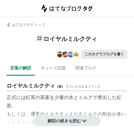
はてなブログ トップ
ロイヤルミルクティ
このタグでブログを書く
言葉の解説
ネットで話題
関連ブログ
ロイヤルミルクティ
(
食
)
【
ろいやるみるくてぃ
】
正式には紅茶の茶葉を少量の水とミルクで煮出した紅
茶。
もしくは、通常の
ミルクティ
よりもミルクの割合が多い
解説の続きを読む
ミルクティ
を指すこともある。
ミルクの臭みを取るためにシナモンなどの香料を入れる