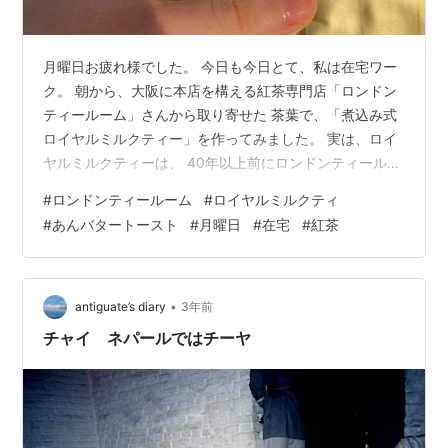
月曜日お疲れ様でした。 今日も今日とて、私は在宅ワー
ク。 朝から、大阪に本店を構える紅茶専門店「ロンドン
ティールーム」さんから取り寄せた 茶葉で、「煮込み式
ロイヤルミルクティー」を作ってみました。 実は、ロイ
ヤルミルクティーは、 40年以上前にロンドンティールー
ムが考案・命名したものなんです。 なんと、、紅茶の国
#
ロンドンティールーム
#
ロイヤルミルクティ
イギリスが発祥地ではなかったようだ。。 ロイヤルミル
#
あんバタートースト
#
月曜日
#
在宅
#
紅茶
クティーの一ファンとして、もちろんお取り寄せした。
▼通販サイト www.london-tearoom-shop.com ロイヤル
ミルクティー RM-023 強火で煮だします 牛乳を加え、沸
騰するまで強火で煮出し続ける ロンドンティー…
•
antiguate’s diary
3年前
チャイ ネパールではチーヤ