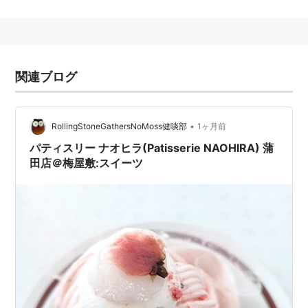
ことが多い。
関連語:
チャイ
一般的な淹れ方
関連ブログ
アッサム紅茶もしくはスリランカ紅茶を用意する(テ
ィーカップ2杯分につきティースプーン2杯)
•
RollingStoneGathersNoMoss健啖部
1ヶ月前
牛乳(低温殺菌
*1
)を2、もしくは牛乳と水を1:1の割合
で用意する
パティスリー ナオヒラ(Patisserie NAOHIRA) 蒲
田店＠梅屋敷:スイーツ
水を使う場合
分量よりも少し多い水を鍋にいれ沸騰させる
沸騰したら煮立たない程度の弱火にして茶葉を入
れる
3分ほど煮たら分量の牛乳を加え、弱火のまま沸騰
直前まであたためる
沸騰直前に火を止め、蓋をして3分ほど蒸らす
茶こしなどを使いカップに注ぐ