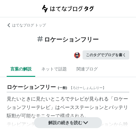
はてなブログ トップ
ロケーションフリー
このタグでブログを書く
言葉の解説
ネットで話題
関連ブログ
ロケーションフリー
(
一般
)
【
ろけーしょんふりー
】
見たいときに見たいところでテレビが見られる「ロケー
ションフリーテレビ」はベースステーションとバッテリ
駆動が可能なモニターで構成される。
解説の続きを読む
テレビアンテナが接続されたベースステーションから映
像が送信され手元のモニターに表示される仕組み。