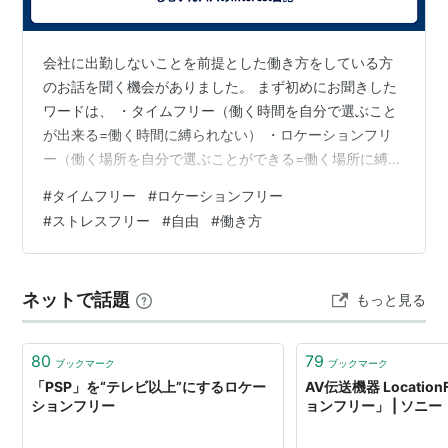
出版社/メーカー:
ソニー(SONY)
発売日:
2004/03/12
メディア:
エレクトロニクス
クリック
: 70回
会社に出勤しないことを前提とした働き方をしている方
この商品を含むブログ (5件) を見る
のお話を聞く機会がありました。 まず初めにお聞きした
ワードは、 ・タイムフリー（働く時間を自分で選ぶこと
が出来る=働く時間に縛られない） ・ロケーションフリ
ー（働く場所を自分で選ぶことができる=働く場所に縛ら
れない） といった言葉でした。 そして、この２つのフリ
ソニー 7V型 液晶 テレビ LF-X5
#
タイムフリー
#
ロケーションフリー
ーを得ることがストレスフリーにも繋がるとのお話でし
2005年モデル
#
ストレスフリー
#
自由
#
働き方
た。 確かに仕事内容（業務）によっては、自宅や自宅以
出版社/メーカー:
ソニー(SONY)
外の場所（会社以外）であっても、ある程度 仕事を完結
発売日:
2005/03/10
メディア:
エレクトロニクス
できるのではないか？と思いますが、どうしても会社に
クリック
: 42回
ネットで話題
もっと見る
出勤しなければ、仕事が完結しない仕事や職種もあるの
この商品を含むブログ (5件) を見る
では？と感じながらお話をお聞きして…
80
79
ブックマーク
ブックマーク
「PSP」を“テレビ以上”にするロケー
AV伝送機器 Locatio
ションフリー
ョンフリー」 | ソニー
ソニー ロケーションフリーベースステ
ーション LF-PK1