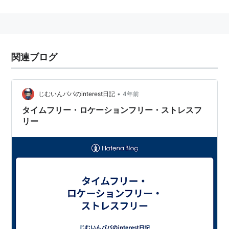
自宅ではワイヤレスでテレビを視聴でき、外出先でもブ
ロードバンドに接続できる環境があれば、たとえ海外で
も自宅にいるときと同じ番組が視聴できる。
またDVDレコーダなどビデオ機器を接続すれば、テレビ
関連ブログ
番組だけでなくDVDや録画したテレビ番組の視聴も可
能。もちろんモニターでビデオ機器のリモコン操作(対
応機器のみ)が可能。
•
じむいんパパのinterest日記
4年前
ベースステーションと12.1型液晶モニターがセットにな
タイムフリー・ロケーションフリー・ストレスフ
リー
った
LF-X1
、ベースステーションと7型ワイド液晶モニタ
ーが
LF-X5
、ベースステーションのみ(モニタレス)で手
持ちのパソコンやPSPでテレビが見られる
LF-PK1
がライ
ンナップされる。
*1
ソニー 12V型 液晶 テレビ LF-X1