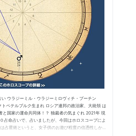
占い ウラジーミル・ウラジーミロヴィチ・プーチン
サンクトペテルブルク生まれ ロシア連邦の政治家、大統領 は
者と国家の運命共同体！？ 独裁者の気まぐれ 2021年 現
前に０占命占いで、占いましたが、今回はホロスコープによ
では占星術というと、女子供のお遊び程度の信憑性しか認
がありますが、西欧ではホロスコープはかなり重要視され