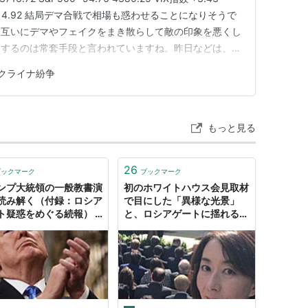
6 為替 114.92 結局デマ合戦で相場も惑わせることになりそうで
は互いにデマやフェイクをまき散らして敵の印象を悪くし
りするのは常套手段と言われていますね。昨日などは、午
、ロシアメディアの発信というものでしたが、ウクライ
クライナ紛争
手りゅう弾を…
もっと見る
26
ブックマーク
ブックマーク
ンプ大統領の一般教書演
初のホワイトハウス会見取材
読み解く（付録：ロシア
で目にした「異様な光景」
ト疑惑をめぐる続報） -
と、ロシアゲートに揺れるア
日記
メリカ