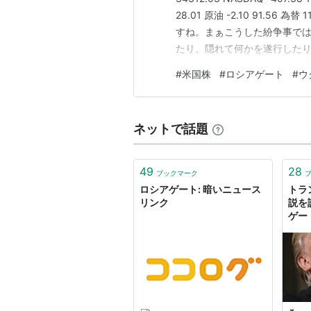
28.01 原油 -2.10 91.5
すね。まぁこうした紛争事で
たり、隠れて何かを遂行した
後1時頃だったと思うのですが
#
米国株
#
ロシアゲート
#
ウ
ナ軍がロシアに対して迫撃砲と
ネットで話題
49
28
ブックマーク
ロシアゲート: 暗いニュース
トラ
リンク
説を
ゲー
山猫