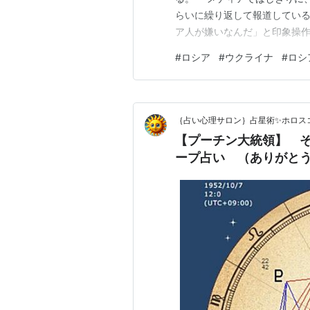
らいに繰り返して報道している
ア人が嫌いなんだ」と印象操作
す。彼女は政治的な演出に利用
#
ロシア
#
ウクライナ
#
ロシ
服用している薬が、たまたま
に使うコップがあって、そのコ
｛占い心理サロン｝占星術✨ホロス
【プーチン大統領】 
ープ占い （ありがとう