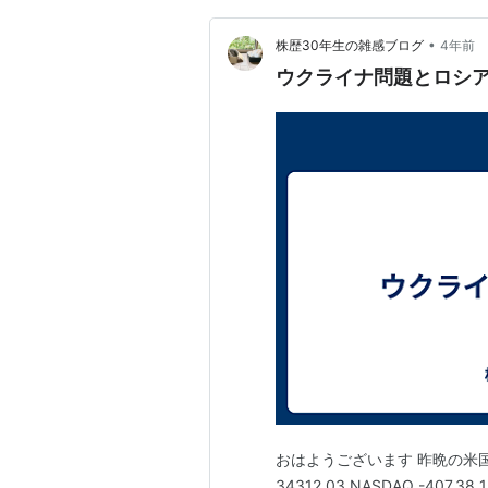
•
株歴30年生の雑感ブログ
4年前
ウクライナ問題とロシ
おはようございます 昨晩の米国株
34312.03 NASDAQ -407.38 1