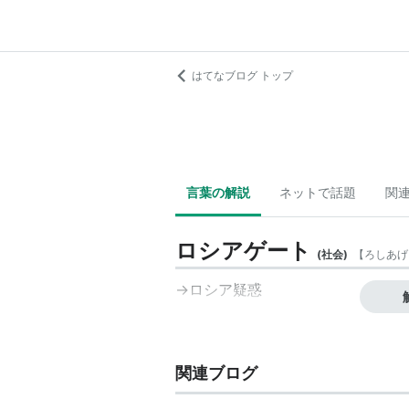
はてなブログ トップ
言葉の解説
ネットで話題
関
ロシアゲート
(
社会
)
【
ろしあげ
→
ロシア疑惑
関連ブログ