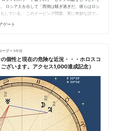
。 ロシア人を出して「西側は騒ぎ過ぎだ、彼らはロシ
もしている。 このドーピング問題、実に奇妙な話で
されてるようにしか見えない。 普段からおじいさんが
アゲート
ドーピングに反応する薬で、そのおじいさんが薬を飲む時
ップで間違えて飲んだ・…
•
コープ
5年前
その個性と現在の危険な近況・・・ホロスコ
ございます。アクセス1,000達成記念）