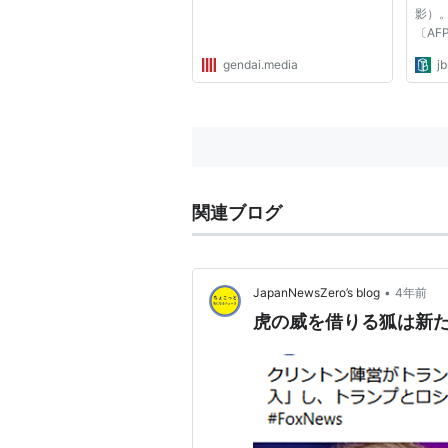
影）。(
〔AF
ての
gendai.media
jb
検索
日多
では
ド・
ロシア
関連ブログ
•
JapanNewsZero’s blog
4年前
虎の威を借りる狐は新