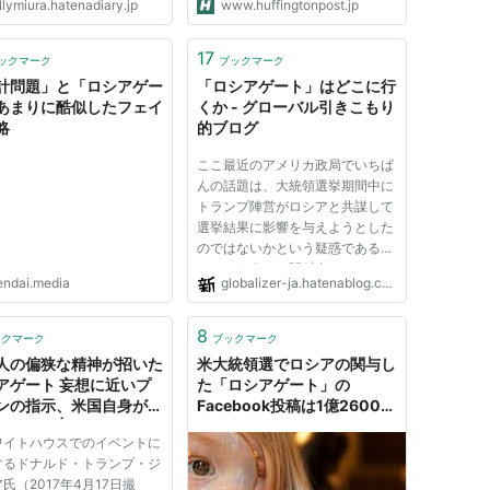
llymiura.hatenadiary.jp
www.huffingtonpost.jp
17
ックマーク
ブックマーク
計問題」と「ロシアゲー
「ロシアゲート」はどこに行
あまりに酷似したフェイ
くか - グローバル引きこもり
略
的ブログ
ここ最近のアメリカ政局でいちば
んの話題は、大統領選挙期間中に
トランプ陣営がロシアと共謀して
選挙結果に影響を与えようとした
のではないかという疑惑である。
すでに何人かの関係者がロシアの
endai.media
globalizer-ja.hatenablog.com
スパイ的な活動をしている外交官
と接触していた事が明らかになっ
ていて、これについて議会とFBI
8
ックマーク
ブックマーク
による調査が行われていると...
人の偏狭な精神が招いた
米大統領選でロシアの関与し
アゲート 妄想に近いプ
た「ロシアゲート」の
ンの指示、米国自身がハ
Facebook投稿は1億2600万
を刺激 | JBpress (ジ
人にリーチ・ツイートは13
ワイトハウスでのイベントに
ビープレス)
万1000件・YouTubeには
するドナルド・トランプ・ジ
1000本以上の動画
氏（2017年4月17日撮