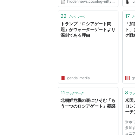
hiddennews.cocolog-nifty.com
lu
22
17
ブックマーク
ブ
トランプ「ロシアゲート問
「加
題」がウォーターゲートより
ト」
深刻である理由
ク戦
gendai.media
g
11
8
ブックマーク
ブ
北朝鮮危機の裏にひそむ「も
米国
う一つのロシアゲート」疑惑
ロシ
ーチ
ッカー
米ホ
ェイ
参加
ュニア