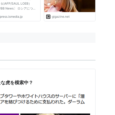
c)AFP/SAUL LOEB）
PBB News〕 ロシアについ
ニュースをインターネットで
press.ismedia.jp
gigazine.net
すると、ヒットする報道が毎
々あるように見えても、最近
その8割方が米国のドナル
トランプ政権絡みのようだ。
そのもの...
たな虎を模索中？