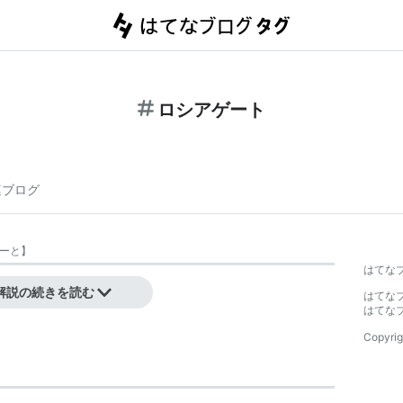
ロシアゲート
連ブログ
ーと
】
はてな
解説の続きを読む
はてな
はてな
Copyrig