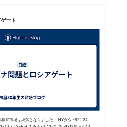
アゲート
式市場は続落となりました。 NYダウ -622.24
3716.72 S&P500 -94.76 4380.25 VIX指数 +3.43