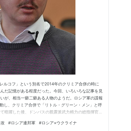
、「ストレルコフ」という別名で2014年のクリミア合併の時に
読んだ記憶がある程度だった。今回、いろいろな記事を見
ないが、相当一癖二癖ある人物のようだ。ロシア軍の諜報
活動し、クリミア合併で「リトル・グリーン・メン」と呼
いて暗躍した後、ドンバスの親露派武力精力の総指揮官に
だ。 jp.reuters.com 一部の国家の司法からは、
侵攻
#
ロシア連邦軍
#
ロシア×ウクライナ
ンバス地方における地元市長の誘拐と殺害に関わったとし