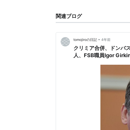
→
ロシア戦略ロケット軍
→
ロシア航空宇宙防衛軍
関連ブログ
→
ロシア空挺軍
•
tomojiroの日記
4年前
クリミア合併、ドンバ
人、FSB職員Igor G