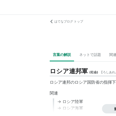
はてなブログ トップ
言葉の解説
ネットで話題
関
ロシア連邦軍
(
社会
)
【
ろしあれ
ロシア連邦
の
ロシア国防省
の指揮下
関連
→
ロシア陸軍
→
ロシア海軍
→
ロシア空軍