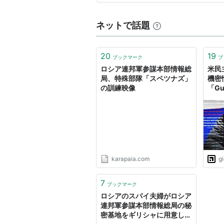
て告発されていたり、住…
ネットで話題
20
19
ブックマーク
ブ
ロシア連邦軍参謀本部情報総
米民
局、特殊部隊「スペツナズ」
機密
の訓練映像
「Gu
連邦
員だ
karapaia.com
g
7
ブックマーク
ロシアのスパイ夫婦がロシア
連邦軍参謀本部情報総局の秘
密基地をギリシャに用意して