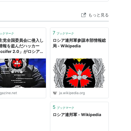
もっと見る
7
ックマーク
ブックマーク
主党全国委員会に侵入し
ロシア連邦軍参謀本部情報総
情報を盗んだハッカー
局 - Wikipedia
ccifer 2.0」がロシア
軍参謀本部情報総局の役
と判明
igazine.net
ja.wikipedia.org
5
ブックマーク
ロシア連邦軍 - Wikipedia