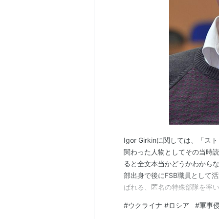
Igor Girkinに関しては
関わった人物としてその当時
ると全文本当かどうかわから
部出身で後にFSB職員として
ばれる、匿名の特殊部隊を率
いつの間にか、成り上がった人物の様
#
ウクライナ #ロシア
#
軍事
戦犯として指名手配され、ド