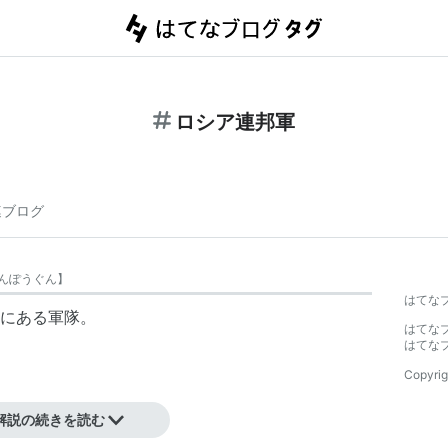
ロシア連邦軍
連ブログ
んぽうぐん
】
はてな
にある
軍隊
。
はてな
はてな
Copyrig
解説の続きを読む