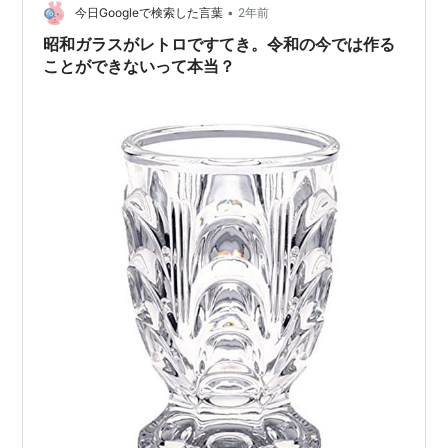
•
的 今回は世界中の失われた技術ロストテクノロジーを紹
今日Googleで検索した言葉
2年前
介します。 わかりやすく解説するのでぜひ見てください
昭和ガラスがレトロですてき。令和の今では作る
ギザの三大…
ことができないって本当？