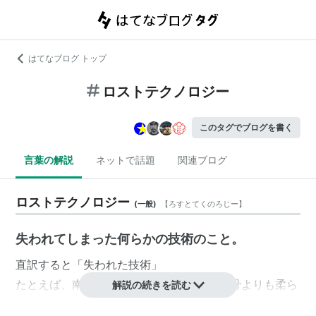
はてなブログ トップ
ロストテクノロジー
このタグでブログを書く
言葉の解説
ネットで話題
関連ブログ
ロストテクノロジー
(
一般
)
【
ろすとてくのろじー
】
失われてしまった何らかの技術のこと。
直訳すると「失われた技術」
たとえば、南米を中心とする文明では、人骨よりも柔ら
解説の続きを読む
かい青銅器でもってロボトミー手術を行っていた痕跡が