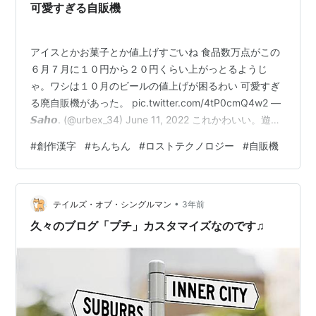
可愛すぎる自販機
アイスとかお菓子とか値上げすごいね 食品数万点がこの
６月７月に１０円から２０円くらい上がっとるようじ
ゃ。ワシは１０月のビールの値上げが困るわい 可愛すぎ
る廃自販機があった。 pic.twitter.com/4tP0cmQ4w2 —
𝙎𝙖𝙝𝙤. (@urbex_34) June 11, 2022 これかわいい。遊園
地にありそうな自販機だね。もう壊れてるのか ロストテ
#
創作漢字
#
ちんちん
#
ロストテクノロジー
#
自販機
クノロジーみたいで悲哀があるのう。これはかつて人類
の科学の結晶だったのじゃ…みたいな。横のタバコとい
う看板も味わいがある どう見ても🤤✨
•
pic.twitter.com/thd0pwotKK — ヒロポン【ｳｸﾚﾚ】唄種🤤
テイルズ・オブ・シングルマン
3年前
♪ (@ph…
久々のブログ「プチ」カスタマイズなのです♫