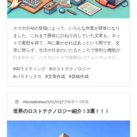
スマホやAIの登場によって、いろんな作業が簡単になり
ました。これまで懸命にひねり出していた文章も、ネッ
トで着想を得て、AIに書かせればあっという間です。文
章に限らず、生活や社会のいたるところで便利な機能が
行きわたり、ハイスピードで緻密なパフォーマンスが実
現しています。合理化というやつです。 合理的になった
#
AIライティング
#
ロストテクノロジー
ってことは、人は楽ができるということです。今までお
#
パラドックス
#
文章作成
#
原稿作成
びただしい時間をかけていたのが、技術の恩恵ですぐで
きる。自分の時間を捻出できる、好きなことをやれる…
はずです。 しかし、実際どうでしょう？ 自分の時間がで
きるはずなのに、なぜかそんな時間を持つことが全然で
•
mizusakiaisuののびのびブログ
2年前
きない。むしろ次から次へやらなくてはなら…
世界のロストテクノロジー紹介！3選！！！