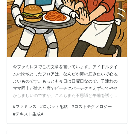
今ファミレスでこの文章を書いています。アイドルタイ
ムの閑散としたフロアは、なんだか海の底みたいで心地
よいものです。もっとも今日は日曜日なので、子連れの
ママ同士が離れた席でピーチクパーチクさえずってやや
かしましいのですが、これもまた不思議と午睡を誘う遠
い調べに聞こえて安らぐのです。 ノマドがカフェを利用
#
ファミレス
#
ロボット配膳
#
ロストテクノロジー
するように、私もちょっと前までしばしばこのファミレ
#
テキスト生成AI
スを訪れて、仕事なり・自分のものなり、各種原稿を書
いていたものです。最近は諸色の値上がりで少し足が遠
のいていました。きょう久々に訪れたところ、最近はや