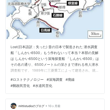
Lost(日本語訳：失った) 昔の日本で製造された 潜水調査
船「しんかい6500」もう作れないって本当？本部の見解
は しんかい6500という深海探査船 「しんかい6500」は
その名の通り、6500メートルの深さまで潜れる有人潜水
調査船です。 1989年に三菱重工によって建造され、就航
以来、1700回以上の深海調査を行ってきました。 水中で
#
ロストテクノロジー
#
深海調査
#
廃線
は10メートル潜るごとに1気圧ずつ水圧が増していくた
#
郵政民営化
#
水道民営化
め、深海6500メートルでは、1平方センチメートルあた
り、約650キロもの力がかかることになります。 自衛隊
や米軍が運用する軍用の潜水艦でも、この水圧にはとて
も耐えられません。 そのため、しんかい6500には…
•
mittistudioのブログ
10ヶ月前