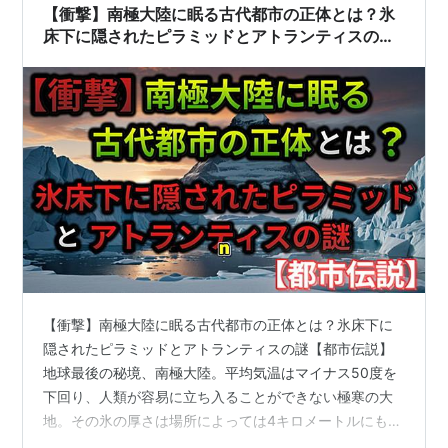
【衝撃】南極大陸に眠る古代都市の正体とは？氷
床下に隠されたピラミッドとアトランティスの謎
【都市伝説】
【衝撃】南極大陸に眠る古代都市の正体とは？氷床下に
隠されたピラミッドとアトランティスの謎【都市伝説】
地球最後の秘境、南極大陸。平均気温はマイナス50度を
下回り、人類が容易に立ち入ることができない極寒の大
地。その氷の厚さは場所によっては4キロメートルにも及
び、数百万年にわたり地表を閉ざしてきた。 しかし近