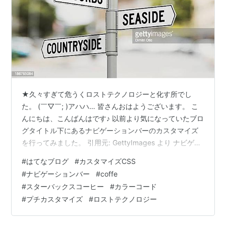
★久々すぎて危うくロストテクノロジーと化す所でし
た。 (￣▽￣; )アハハ… 皆さんおはようございます。 こ
んにちは、こんばんはです♪ 以前より気になっていたブロ
グタイトル下にあるナビゲーションバーのカスタマイズ
を行ってみました。 引用元: GettyImages より ナビゲー
ションバー自体はブログを始めた当初にカスタマイズし
#
はてなブログ
#
カスタマイズCSS
て設置したもので、将来的に記事が増えていくであろう9
#
ナビゲーションバー
#
coffe
つのタグに絞って設置しました。
#
スターバックスコーヒー
#
カラーコード
talesofme.hatenablog.com ですがいざ画面表示してみる
#
プチカスタマイズ
#
ロストテクノロジー
と、スマホやタブレットでは1番右端「etc」タグが「読
者になる」ボタンと被ってしまい、「etc」タグが押しづ