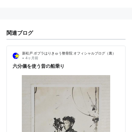
ある。現代では不可能とされる条件を可能にする何らか
の技術があったものと想像できる。
この現在では失われてしまったなんらかの技術のことを
ロストテクノロジーと呼ぶ。
関連ブログ
他にも、石と石の間に紙が通らない組石壁や、一年を
365.17日と計算していた目視天文学などがある。
新松戸 ポプラはりきゅう整骨院 オフィシャルブログ（裏）
アラビアで12世紀頃作られていたダマスカス鋼のシャム
•
4ヶ月前
シールなども、現在ではその製法や金属の混合比率など
六分儀を使う昔の船乗り
の秘儀は失われ、ロストテクノロジーになってしまって
いる。日本刀、特に太刀などの製法もロストテクノロジ
ー化しつつある。
ロストテクノロジーになる理由は、
一つの社会の崩壊に伴い、伝承者がいなくなったか
ら。（南米文明の例）
環境の変動によってその技術を支える基盤が消失す