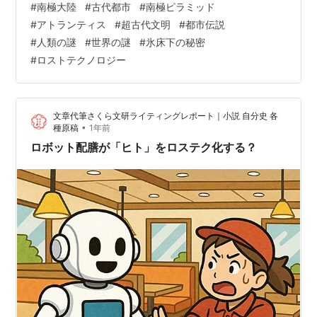
#
南極大陸
#
古代都市
#
南極ピラミッド
年、人工衛星や探査機による調査で、氷の下に人工的な
#
アトランティス
#
超古代文明
#
都市伝説
構造物の存在が示唆されている。ピラミッド状の山脈、
#
人類の謎
#
世界の謎
#
氷床下の秘密
直線的な構造、そして氷に埋もれた巨大な建造物らしき
#
ロストテクノロジー
影。これらはすべて自然が作り出した偶然なのか。それ
とも氷の下に、かつて存在した未知の古代文明の痕跡な
のか。 さらに注目されるのは、16世紀の地図…
文章代筆さくら文研ライティングレポート｜小説 自分史 各
•
種原稿
1年前
ロボット配膳が「ヒト」をロステク化する？