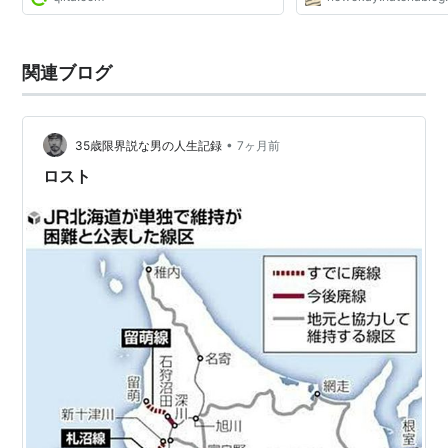
ゲーム版では、非常に役立つ技術とされている。黒き月
や白き月が代表例。トランスバール皇国の繁栄は、ロス
関連ブログ
トテクノロジーの力による所が大きい。紋章機にもロス
トテクノロジーがふんだんに用いられている。
アニメ版では、なにが何だかよく解らない物はほとんど
•
35歳限界説な男の人生記録
7ヶ月前
ロストテクノロジーだと考えて良い。大体が実用性皆
ロスト
無。ぬいぐるみにしか見えないノーマッドも、実はロス
トテクノロジーの1つである。