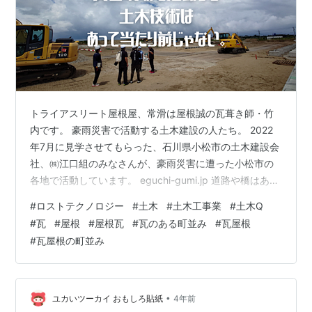
トライアスリート屋根屋、常滑は屋根誠の瓦葺き師・竹
内です。 豪雨災害で活動する土木建設の人たち。 2022
年7月に見学させてもらった、石川県小松市の土木建設会
社、㈱江口組のみなさんが、豪雨災害に遭った小松市の
各地で活動しています。 eguchi-gumi.jp 道路や橋はあっ
て当たり前ではない。土木の大切さ。 あって当たり前に
#
ロストテクノロジー
#
土木
#
土木工事業
#
土木Q
使っている道路も橋も、すべてが土木工事で造られてい
#
瓦
#
屋根
#
屋根瓦
#
瓦のある町並み
#
瓦屋根
ます。そして、できるだけ災害が起こらないようにする
#
瓦屋根の町並み
ことも、起こってしまった災害を復旧することも土木工
事が必要になります。日本は災害が多い国で、いつどこ
で災害が発生するかはわかりません。つまり土木工事を
できる会社や、そこで働…
•
ユカいツーカイ おもしろ貼紙
4年前