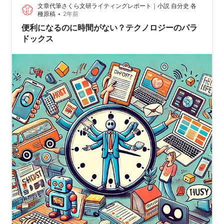
文章代筆さくら文研ライティングレポート｜小説 自分史 各
りの「ロボット配膳」が導入されていました。いつも客
•
種原稿
2年前
の少ない店舗だったので、きっと永遠に導入されない…
便利になるのに時間がない？テクノロジーのパラ
ドックス