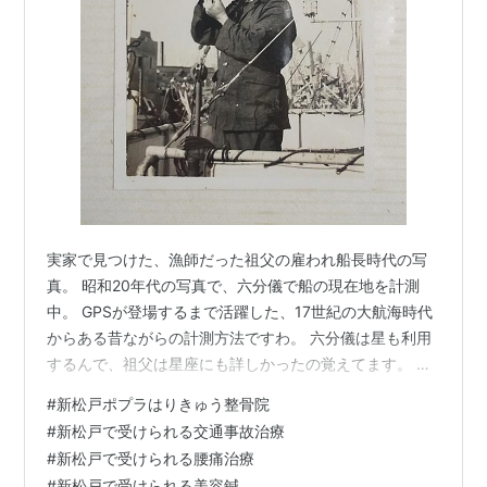
るから。（アラビアの例）
別のテクノロジーの発明により、それまでのテクノ
ロジーが不要になるから。（剣から銃にシフトした
全ての社会）
等が挙げられる。
あまりの古さにフォローしきれなくなった為、
「失われた技術」と称されるあらゆる物。
実家で見つけた、漁師だった祖父の雇われ船長時代の写
悪く言えば、がらくた。
真。 昭和20年代の写真で、六分儀で船の現在地を計測
ゲームマシンに例えると、アルカディア、インテレビジ
中。 GPSが登場するまで活躍した、17世紀の大航海時代
ョン、光速船、ぴゅう太、カセットビジョン、ファミリ
からある昔ながらの計測方法ですわ。 六分儀は星も利用
ーコンピュータ（ファミコン）、スーパーファミコン、
するんで、祖父は星座にも詳しかったの覚えてます。 よ
くこんな写真撮ってたな。 平成中期頃まではGPSのバッ
PCエンジン、ドリームキャストを含む全てのセガのゲ
#
新松戸ポプラはりきゅう整骨院
クアップとして六分儀を船に装備するのが義務だったけ
ーム機は、ロストテクノロジーに含まれる。
#
新松戸で受けられる交通事故治療
ど、今は色々な通信機材が発達して六分儀を装備する必
ただし、ファミコン互換機としてアジア各国で再生産さ
#
新松戸で受けられる腰痛治療
要はなくなり、若い船乗りは覚える必要のないロストテ
れた物は偽ロステクである。
#
新松戸で受けられる美容鍼