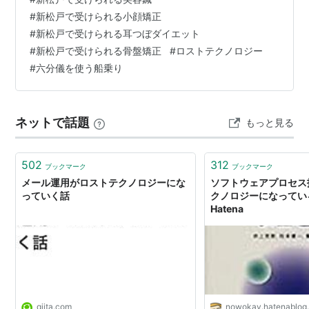
クノロジーになってしまいました。 それでも、こういう
#
新松戸で受けられる小顔矯正
パソコンで例えると、ウィンドウズの動かない機種でイ
のは知ってて損はないと思うんだ。 映画のインデペンデ
#
新松戸で受けられる耳つぼダイエット
ンターネットに接続しないマッキントッシュを含む殆ど
ンス・デイでも、エイリアンに無…
#
新松戸で受けられる骨盤矯正
#
ロストテクノロジー
の昔パソコン。PC-98x1、X68000もその一つ。未だに
#
六分儀を使う船乗り
理由があってPC-98でインターネットに接続している強
者（笑）もいる。
ネットで話題
もっと見る
ロストテクノロジー
(
アニメ
)
【
ろすとてくのろじー
】
lost technology
502
312
ブックマーク
ブックマーク
メール運用がロストテクノロジーにな
ソフトウェアプロセス
「ギャラクシーエンジェル」に登場する失われた
っていく話
クノロジーになっている
技術のこと。
Hatena
ゲーム版とアニメ版とでは意味が少しだけ違うが、基本
的には「時空震によって失われてしまったそれ以前の技
術」。
エンジェル隊は、ロストテクノロジーの発見・調査・回
収を主な任務としている。
qiita.com
nowokay.hatenablog