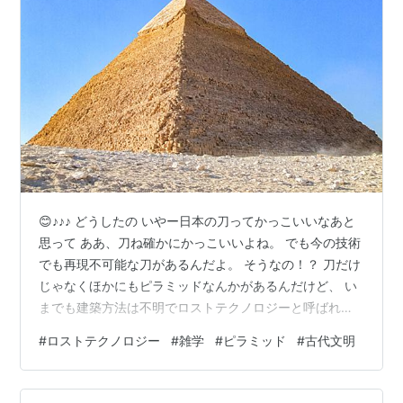
😊♪♪♪ どうしたの いやー日本の刀ってかっこいいなあと
思って ああ、刀ね確かにかっこいいよね。 でも今の技術
でも再現不可能な刀があるんだよ。 そうなの！？ 刀だけ
じゃなくほかにもピラミッドなんかがあるんだけど、 い
までも建築方法は不明でロストテクノロジーと呼ばれて
いるんだ 例えば何があるの？ じゃあ今日はそれを紹介し
#
ロストテクノロジー
#
雑学
#
ピラミッド
#
古代文明
よう。 この記事の目的 ギザの三大ピラミッド リュクル
コスの聖杯 アンティキティラ島の機械 まとめ 今回のク
イズ問題(おまけ) 前回のクイズ問題の答え この記事の目