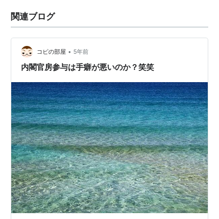
関連ブログ
•
コピの部屋
5年前
内閣官房参与は手癖が悪いのか？笑笑