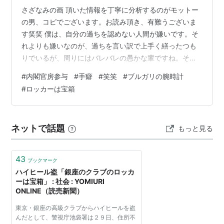
さざなみの画 頂いた情報を丁寧に分析するのがモットー
の男、コピでございます。お読み頂き、有難うございま
す笑笑 僕は、自分の過ちを認めない人間が嫌いです。そ
れよりも嫌いなのが、過ちを言い訳で上手く繕ったつも
りでいるが、周りにはバレバレの愚かな輩ですね。そう
いう奴って、なんか、気持ち悪くないですか？笑笑 笑笑
#
内閣官房参与
#
手癖
#
笑笑
#
ブルガリの腕時計
の使う場所が違ってますか？まぁ、どうでもいいんです
#
ロッカーは宝箱
けど笑笑 今日のテーマは『内閣官房参与は手癖が悪いの
か？』です。内閣官房参与と表記していますが、別に現
職とは言っていません。しかも、首相の相談役的な非常
ネットで話題
もっと見る
勤の国家公務員である内閣官房参与は常に10人くらいい
るらしいです。誰が・・・とは言ってません…
43
ブックマーク
ハイヒール盗「銀座のクラブのロッカ
ーは宝箱」 : 社会 : YOMIURI
ONLINE（読売新聞）
東京・銀座の高級クラブからハイヒールを盗
んだとして、警視庁池袋署は２９日、住所不