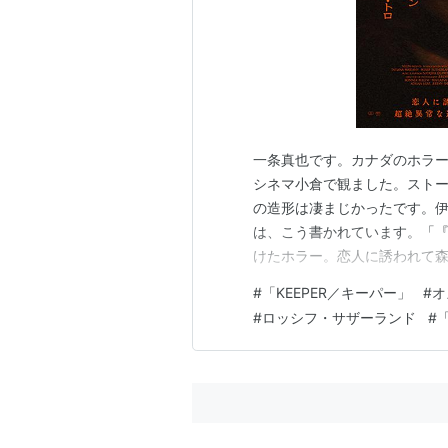
一条真也です。カナダのホラー
シネマ小倉で観ました。スト
の造形は凄まじかったです。伊
は、こう書かれています。「
けたホラー。恋人に誘われて
まれ、そこに潜む何かの気配
#
「KEEPER／キーパー」
#
オ
れない恐怖に見舞われる主人公を
#
ロッシフ・サザーランド
#
督と組んだタチアナ・マズラニ