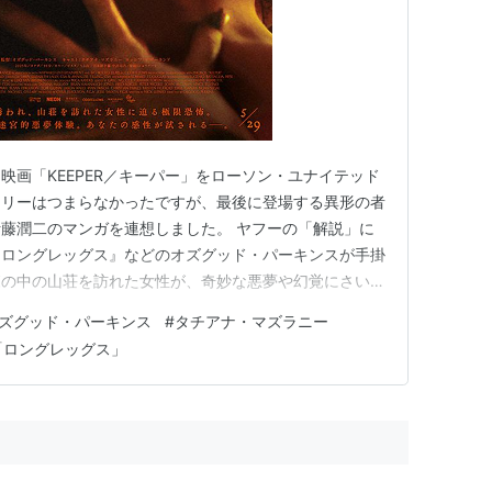
映画「KEEPER／キーパー」をローソン・ユナイテッド
ーリーはつまらなかったですが、最後に登場する異形の者
藤潤二のマンガを連想しました。 ヤフーの「解説」に
『ロングレッグス』などのオズグッド・パーキンスが手掛
森の中の山荘を訪れた女性が、奇妙な悪夢や幻覚にさいな
に追い詰められていく。恋人が所有する山荘でえたいの知
ズグッド・パーキンス
#
タチアナ・マズラニー
『THE MONKEY／ザ・モンキー』でもパーキンス監
「ロングレッグス」
ー、彼女の恋人を…