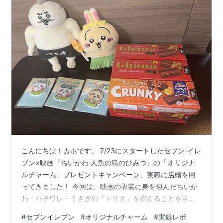
こんにちは！カホです。 7/23にスタートしたセブン‐イレ
ブン×映画『ちいかわ 人魚の島のひみつ』の「オリジナ
ルチャーム」プレゼントキャンペーン、実際に店頭を回
ってきました！ 今回は、映画の衣装に身を包んだちいか
わ・ハチワレ・うさぎの「トリオ」を揃えることを目標
にお迎えに出かけたのですが、新宿エリアでは、キャン
#
セブンイレブン
#
オリジナルチャーム
#
実録レポ
ペーン開始後、約1時間半の時点から想像以上の品薄状態