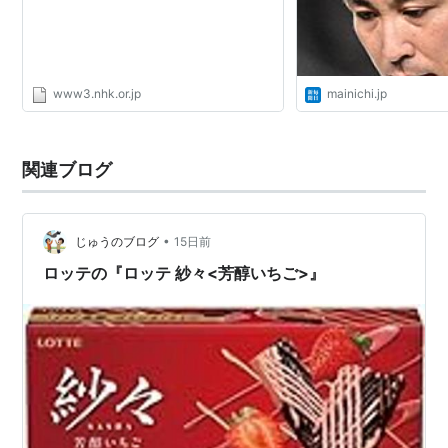
www3.nhk.or.jp
mainichi.jp
関連ブログ
•
じゅうのブログ
15日前
ロッテの『ロッテ 紗々<芳醇いちご>』