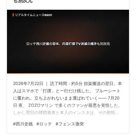
も別次元
2026年7月22日 ｜ 読了時間：約5分 担架搬送の翌日、本
人はスマホで「打撲」と一行だけ残した。 ブルーシート
に覆われ、立ち上がれないまま運ばれていく―― 7月20
日 夜、 ZOZOマリン で多くのファンが最悪を覚悟した。
しかし翌日の球団発表と本人のインスタは、その覚悟を
あっさりと肩透かしにする。 診断は 両膝の打撲、骨や靱
#
西川史礁
#
ロッテ
#
フェンス激突
帯(じんたい／関節を支える筋のような組織)に異常なし
。 ただしロッテが背負う痛手は、この診断の軽さでは説