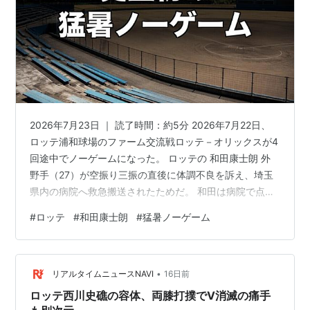
2026年7月23日 ｜ 読了時間：約5分 2026年7月22日、
ロッテ浦和球場のファーム交流戦ロッテ－オリックスが4
回途中でノーゲームになった。 ロッテの 和田康士朗 外
野手（27）が空振り三振の直後に体調不良を訴え、埼玉
県内の病院へ救急搬送されたためだ。 和田は病院で点滴
の手当てを受けたあと球場に戻り、その日のうちに帰宅
#
ロッテ
#
和田康士朗
#
猛暑ノーゲーム
して自宅で静養している。 翌23日は大事をとって休養す
ることが球団から発表された。 ただ、この試合が中止に
なった本当の理由は「選手が暑さに弱かったから」では
•
ない。 もっと構造的なものが、この球場にはあった。 こ
リアルタイムニュースNAVI
16日前
の記事でわかること 和田康士朗の容体は自宅療養で落ち
ロッテ西川史礁の容体、両膝打撲でV消滅の痛手
着いた 三振…