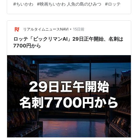
#
ちいかわ
#
映画ちいかわ 人魚の島のひみつ
#
ロッテ
に遭遇……。 この記事では、実際に店頭で見た在庫状
況・購入までの流れ・お菓子の選び方を、実録形式でま
とめます。 キャンペーンの詳細（対象商品・実施期間な
ど）はこちら👇 【7/23開始・各店先着24個】セブン×映
•
リアルタイムニュースNAVI
15日前
画ちいかわ「オリジナルチャ…
ロッテ「ビックリマンAI」29日正午開始、名刺は
7700円から