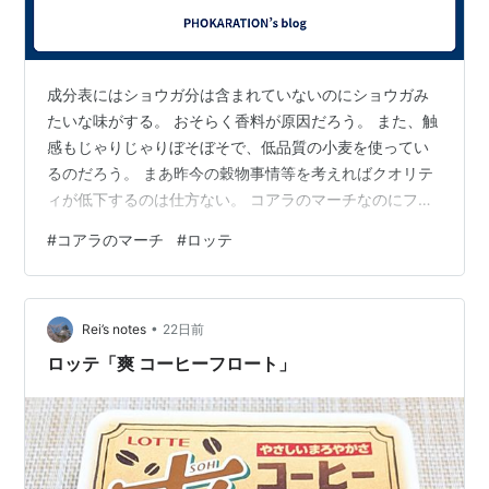
成分表にはショウガ分は含まれていないのにショウガみ
たいな味がする。 おそらく香料が原因だろう。 また、触
感もじゃりじゃりぼそぼそで、低品質の小麦を使ってい
るのだろう。 まあ昨今の穀物事情等を考えればクオリテ
ィが低下するのは仕方ない。 コアラのマーチなのにファ
ンタジーソーダがチョコレートを使っていないのも、原
#
コアラのマーチ
#
ロッテ
料高騰が原因だろう。 不味すぎる。 また、「ソーダ味な
のに紫色？」などと意味不明なことが書いてあった。 着
色料の色次第で何色にでもなるだろう。 ロッテは日本人
•
と感性がちがうなぁ。
Rei’s notes
22日前
ロッテ「爽 コーヒーフロート」