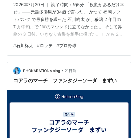
2026年7月20日 ｜ 読了時間：約5分 「役割があるだけ幸
せ」——元最多勝男が34歳で言った。 かつて 福岡ソフ
トバンク で最多勝を獲った 石川柊太 が、移籍 2 年目の
7 月中旬まで 1軍のマウンドに立てなかった 。 そして昇
格の 3 日後、いきなり古巣を相手に投げた。 しかも 2回
を無安打で抑えた 。 この昇格は「たまたま」ではない。
#
石川柊太
#
ロッテ
#
プロ野球
前日のベンチ、 6 月 23 日のファーム、そして古巣とい
う 3 つの点が、1本の線でつながっている。 この記事で
わかること カスティーヨ抹消の翌日に動いた昇格 「最多
•
勝男」が7月まで1軍ゼロだった理由 ファームで起きた
PHOKARATION’s blog
21日前
「別人スプリット」 古巣相手に2…
コアラのマーチ ファンタジーソーダ まずい