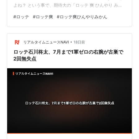
よね？ という事で、期待大の「ロッテ 爽 ひんやり みか
ん」は、楽しみです。 ※この記事は広告及びアフィリエ
#
ロッテ
#
ロッテ爽
#
ロッテ爽ひんやりみかん
イト広告を利用しています 『ロッテ 爽 ひんやり みか
ん』を食べてみた！ はじめに…注意事項です！ ロッテ 爽
ひんやり みかんを食べてみた感想 成分・原材料を見てみ
•
よう 成分・特性（185ml）表示 原材料表示 TOMO の 好
リアルタイムニュースNAVI
18日前
き（うまい） or 嫌い（まずい）の最終結果は…
ロッテ石川柊太、7月まで1軍ゼロの右腕が古巣で
2回無失点