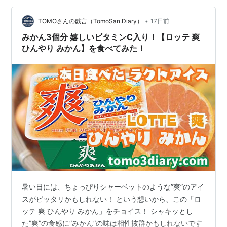
明しきれない。 85試合 ・打率 .296 ・ 7本塁打 ・ 39打
•
点 ――ある数字を残り試合ぶんに置き換えると、別の風
TOMOさんの戯言（TomoSan.Diary）
17日前
景が見えてくる。 この記事でわかること 診…
みかん3個分 嬉しいビタミンC入り！【ロッテ 爽
ひんやり みかん】を食べてみた！
暑い日には、ちょっぴりシャーベットのような”爽”のアイ
スがピッタリかもしれない！ という想いから、この「ロ
ッテ 爽 ひんやり みかん」をチョイス！ シャキッとし
た”爽”の食感に”みかん”の味は相性抜群かもしれないです