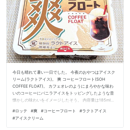
今日も晴れて暑い一日でした。 今夜のおやつはアイスク
リーム(ラクトアイス)。 爽 コーヒーフロート(SOH
COFFEE FLOAT)。 カフェオレのようにまろやかな味わ
いのコーヒーにバニラアイスをトッピングしたような昔
懐かしの味わいをイメージしたそう。 内容量は185ml。
製造者は東京都新宿区の㈱ロッテさん。 1個当たり
#
ロッテ
#
爽
#
コーヒーフロート
#
ラクトアイス
188kcal。 4ヶ月程前に杏林堂で買いました。 特価で97
#
アイスクリーム
円(税込)でした。 コーヒーアイスとバニラアイスをゆる
巻きの渦巻き充填してありました。 ミルクコーヒーのよ