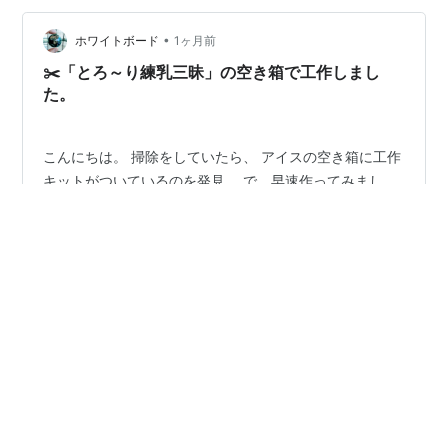
うにまろやかで程よい甘さ。 微細氷入りで、シャリッと
した食感。 美味しかったです。 クールダウンできまし
•
ホワイトボード
1ヶ月前
た…
✂️「とろ～り練乳三昧」の空き箱で工作しまし
た。