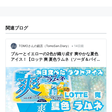
英文社名：
LOTTE
Co., Ltd.
日本では非上場の
ロッテホールディングス
傘下の「お口
の恋人」で有名な ガム・
チョコレート
・
アイスクリー
ム
などのお菓子を製造・販売する食品メーカーで、
東京
関連ブログ
都
新宿区
西新宿
に本社をおく。
ファストフードの
ロッテリア
やプロ野球の
千葉ロッテマ
•
TOMOさんの戯言（TomoSan.Diary）
14日前
リーンズ
などでも知られている。また、韓国では一大財
ブルーとイエローの2色が織り成す 爽やかな夏色
閥グループとなっている。韓国では
ロッテホテル
、テー
アイス！【ロッテ 爽 夏色ラムネ（ソーダ＆パイ
マパーク(
ロッテワールド
)、球団(
ロッテ・ジャイアン
ン）】を食べてみた！
ツ
)などのオーナーである。
ロッテ
の名はドイツ語圏での女性の名前「
シャルロッ
テ
」に由来する。
韓国では一部関連会社が上場している。
創業
1948年（昭和23年）6月、東京・荻窪で石鹸製造業をし