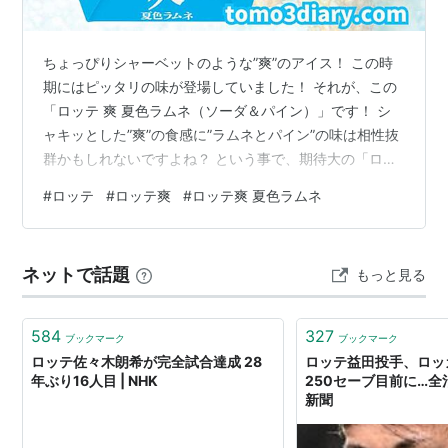
ていた在日コリアンの
重光武雄
（辛格浩）がチューイン
ガムを製造して創業したのが始まり。
ちょっぴりシャーベットのような”爽”のアイス！ この時
期にはピッタリの味が登場していました！ それが、この
主な商品
「ロッテ 爽 夏色ラムネ（ソーダ＆パイン）」です！ シ
ャキッとした”爽”の食感に”ラムネとパイン”の味は相性抜
ビックリマンチョコ
群かもしれないですよね？ という事で、期待大の「ロッ
コアラのマーチ
テ 夏色ラムネ（ソーダ＆パイン）」は、楽しみです。 ※
パイの実
#
ロッテ
#
ロッテ爽
#
ロッテ爽 夏色ラムネ
この記事は広告及びアフィリエイト広告を利用していま
雪見だいふく
す 『ロッテ 爽 夏色ラムネ（ソーダ＆パイン）』を食べ
てみた！ はじめに…注意事項です！ ロッテ 爽 夏色ラム
など
ネットで話題
もっと見る
ネ（ソーダ＆パイン）を食べてみた感想 成分・原材料を
見てみよう 成分・特性（185ml）表示 原材料表示 TOMO
の…
584
327
ブックマーク
ブックマーク
ロッテ佐々木朗希が完全試合達成 28
ロッテ益田投手、ロ
年ぶり16人目 | NHK
250セーブ目前に…全治
新聞