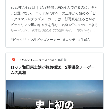
2026年7月23日 ｜ 読了時間：約5分 AIで作るのに、キャ
ラは選べない。 ロッテが7月29日の正午から始める「ビ
ックリマンAIグッズメーカー」は、顔写真を送るとAIが
ビックリマン風のキャラを作り、名刺やTシャツにできる
サービスだ。 名刺は200枚 7700円 から。 便利そうに見
えて、実は"あえて不便"な仕掛けがいくつも隠れてい
#
ビックリマンAIグッズメーカー
#
ロッテ
#
生成AI
る。 いちばん驚くのは、高い方のプランに付いた 6万
4409円 という半端な値段。 この数字には、昔なつかし
いある遊びが隠れている。 この記事でわかること 7月29
•
日正午スタート、名刺は7700円から 前作は平均4〜5分
リアルタイムニュースNAVI
15日前
で完売した AIなのにキャラは選べない理由 …
ロッテ和田康士朗が救急搬送、2軍猛暑ノーゲー
ムの真相