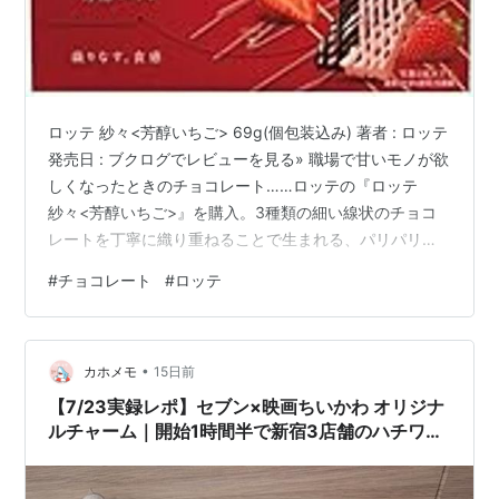
ロッテ 紗々<芳醇いちご> 69g(個包装込み) 著者 : ロッテ
発売日 : ブクログでレビューを見る» 職場で甘いモノが欲
しくなったときのチョコレート……ロッテの『ロッテ
紗々<芳醇いちご>』を購入。3種類の細い線状のチョコ
レートを丁寧に織り重ねることで生まれる、パリパリと
した繊細な歯ざわり、口の中でほろほろほどけるように
#
チョコレート
#
ロッテ
溶けていく口どけが特徴ですね……甘酸っぱい苺の味わい
もポイントです、、、仕事の合間についつい食べちゃい
ますね♪
•
カホメモ
15日前
【7/23実録レポ】セブン×映画ちいかわ オリジナ
ルチャーム｜開始1時間半で新宿3店舗のハチワ
レ・うさぎが配布終了