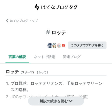
はてなブログ トップ
ロッテ
このタグでブログを書く
言葉の解説
ネットで話題
関連ブログ
ロッテ
(
スポーツ
)
【
ろって
】
プロ野球、ロッテオリオンズ、千葉ロッテマリーン
ズの略称。
JOCオフィシャルパートナー（菓子・冷菓）
解説の続きを読む
ロッテ
(
食
)
【
ろって
】