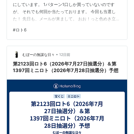
にしています。 1パターン1口しか買っていないのです
が、 それでも何回か当たっております。 今回も当選し
た！ 先日も、メールが来まして。 おお！っと色めき立つ
我が家。 メールでは何等の当選でいくら、ってのは教え
#
ロト6
てくれないんです。 なので、楽天銀行に確認すると。 な
んと、2億！ ではなく1,000円が振り込まれておりまし
た。 はい。5等です。 たまーに（2ヶ月に1回くらい）5
•
等が当たるんだよなぁ。 ってことはいい線いってるんだ
むぼーの無謀な日々
12日前
ろうなぁ。 このまま間違って1等当選しないかな～。。。
第2123回ロト6（2026年7月27日抽選分）＆第
いや、待て…
1397回ミニロト（2026年7月28日抽選分）予想