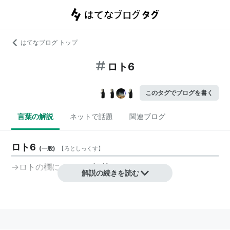
はてなブログ トップ
ロト6
このタグでブログを書く
言葉の解説
ネットで話題
関連ブログ
ロト6
(
一般
)
【
ろとしっくす
】
→
ロト
の欄にまとめて記載しています
解説の続きを読む