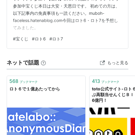
参加中宝くじ本日は大安・天恩日です。 初めての方は、
以下記事内の免責事項も一読ください。muboh-
faceless.hatenablog.com今回はロト6・ロト7を予想し
てみました。
#
宝くじ
#
ロト6
#
ロト7
ネットで話題
もっと見る
568
413
ブックマーク
ブックマーク
ロト６で１億あたってから
toto公式サイト-ロ
ぶ高額当せんくじＢＩ
6億円！