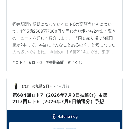
福井新聞で話題になっているロト6の高額当せんについ
て、1等5億2589万7600円が同じ売り場から2本出た驚き
のニュースを詳しく紹介します。 「同じ売り場で5億円
超が2本って、本当にそんなことあるの？」と気になった
人も多いですよね。 今回のロト6第2114回では、東京・
立川の立川南口駅前チャンスセンターから1等が2本発生
#
ロト7
#
ロト6
#
福井新聞
#
宝くじ
したと報じられています。 この記事では、福井新聞で注
目されたロト6当せんの概要、話題の売り場、ロト7との
違い、福井新聞社や宝くじの基本情報まで分かりやすく
•
まとめました。 読み終わるころには、今回のニュースの
むぼーの無謀な日々
1ヶ月前
すごさだけでなく、ロト6やロト7の楽しみ方までイメー
第684回ロト7（2026年7月3日抽選分）＆第
ジしやすくなるはずで…
2117回ロト6（2026年7月6日抽選分）予想