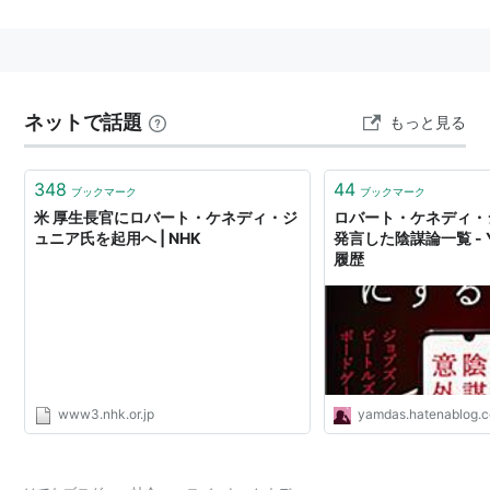
ク州の上院議員選に出馬して当選したが、1968年の民
主党の大統領候補予備選挙のキャンペーン中に暗殺され
た。
ネットで話題
もっと見る
348
44
ブックマーク
ブックマーク
米 厚生長官にロバート・ケネディ・ジ
ロバート・ケネディ・
ュニア氏を起用へ | NHK
発言した陰謀論一覧 - 
履歴
www3.nhk.or.jp
yamdas.hatenablog.