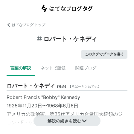
はてなブログ トップ
ロバート・ケネディ
このタグでブログを書く
言葉の解説
ネットで話題
関連ブログ
ロバート・ケネディ
(
社会
)
【
ろばーとけねでぃ
】
Robert Francis "Bobby" Kennedy
1925年11月20日〜1968年6月6日
アメリカの政治家。第35代アメリカ合衆国大統領のジ
解説の続きを読む
ョン・F・ケネディの実弟。
1963年にケネディ大統領が暗殺された後、ニューヨー