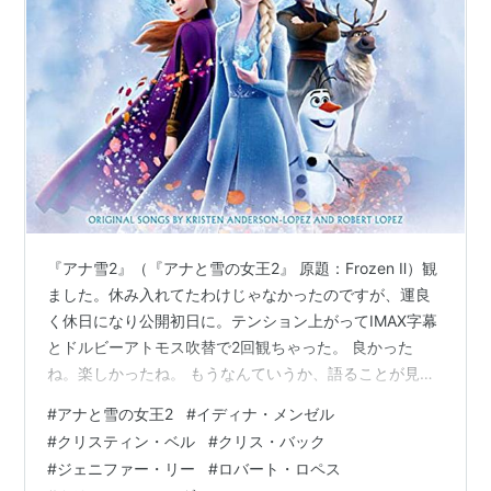
『アナ雪2』（『アナと雪の女王2』 原題：Frozen Ⅱ）観
ました。休み入れてたわけじゃなかったのですが、運良
く休日になり公開初日に。テンション上がってIMAX字幕
とドルビーアトモス吹替で2回観ちゃった。 良かった
ね。楽しかったね。 もうなんていうか、語ることが見当
たらないくらい清々しい作品でした。 例によって「前作
#
アナと雪の女王2
#
イディナ・メンゼル
を超えた！」とはよー言わんのですが。最近のディズニ
#
クリスティン・ベル
#
クリス・バック
ー続編と毛色も変えてきていて、よかったよ、ちゃん
#
ジェニファー・リー
#
ロバート・ロペス
と。 というわけで感想です。 ※この記事は現在公開中の