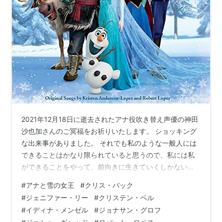
2021年12月18日に逝去されたアナ役吹き替え声優の神田
沙也加さんのご冥福をお祈りいたします。 ショッキング
な出来事がありました。 それでも私のような一般人には
できることはかなり限られていると思うので、私には私
ができることをやって、前向きに生きていくしかないん
ですね。 それこそ『アナ雪2』の時のアナのように。 絶
#
アナと雪の女王
#
クリス・バック
望に打ちのめされても、前に進んでいく。 ここから先は
#
ジェニファー・リー
#
クリステン・ベル
いつも通りです。 いつも通りの「生きていくなんてわけ
#
イディナ・メンゼル
#
ジョナサン・グロフ
ないよ」が始まります。 目次 目次 ただの映画ではなく