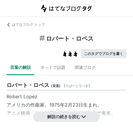
はてなブログ トップ
ロバート・ロペス
このタグでブログを書く
言葉の解説
ネットで話題
関連ブログ
ロバート・ロペス
(
音楽
)
【
ろばーとろぺす
】
Robert Lopez
アメリカの作曲家。1975年2月23日生まれ。
アニメ映画「アナと雪の女王」などの作曲で有名。
解説の続きを読む