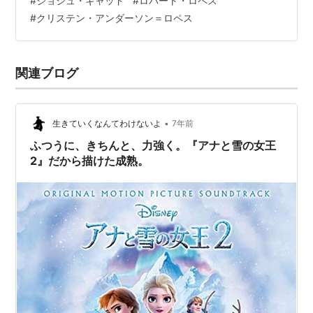
#
ジョシュ・ギャッド
#
ロバート・ロペス
「現象」であり「共通言語」 凍ってしまった「心」の物
#
クリステン・アンダーソン＝ロペス
語 「鏡」と「夏に恋する雪だるま」 従来の女性像として
のアナの素晴らしさ …
関連ブログ
•
生きていくなんてわけないよ
7年前
ふつうに、きちんと、力強く。『アナと雪の女王
2』だから描けた成熟。