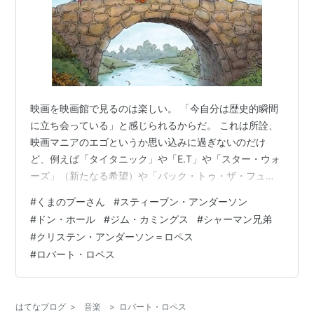
映画を映画館で見るのは楽しい。 「今自分は歴史的瞬間
に立ち会っている」と感じられるからだ。 これは所詮、
映画マニアのエゴというか思い込みに過ぎないのだけ
ど、例えば「タイタニック」や「E.T」や「スター・ウォ
ーズ」（新たなる希望）や「バック・トゥ・ザ・フュー
チャー」のような作品を、当時劇場で体験することがで
#
くまのプーさん
#
スティーブン・アンダーソン
きた人たちは、（それが偉いとかそういうことではな
#
ドン・ホール
#
ジム・カミングス
#
シャーマン兄弟
く）将来一生自慢できると思う。 僕はそれらの作品をリ
#
クリステン・アンダーソン＝ロペス
アルタイムで劇場で見ることができなかったからとても
#
ロバート・ロペス
残念だ。 最近劇場で体験できたディズニー長編でいうと
「アナと雪の女王」や「ズートピア」やピクサーの「リ
メンバー・ミー」なんかはまさにそんな作品だ…
はてなブログ
>
音楽
>
ロバート・ロペス