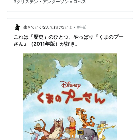
#
クリステン・アンダーソン＝ロペス
映画『アナと雪の女王2』のネタバレにならぬよう配慮し
ていますが、物語の流れや劇中の展開を予測しうるよう
な構成になっています。映画…
•
生きていくなんてわけないよ
8年前
これは「歴史」のひとつ。やっぱり『くまのプー
さん』（2011年版）が好き。