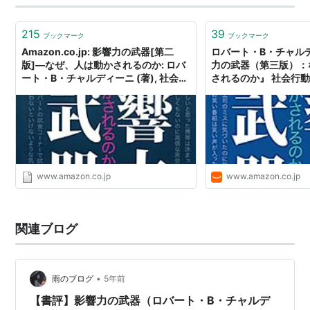
215
39
ブックマーク
ブックマーク
Amazon.co.jp: 影響力の武器[第二
ロバート・B・チャル
版]―なぜ、人は動かされるのか: ロバ
力の武器（第三版）：
ート・B・チャルディーニ (著), 社会行
されるのか』 社会行
動研究会 (翻訳): 本
房 - Amazon
www.amazon.co.jp
www.amazon.co.jp
関連ブログ
•
雨のブログ
5年前
【書評】影響力の武器（ロバート・B・チャルデ