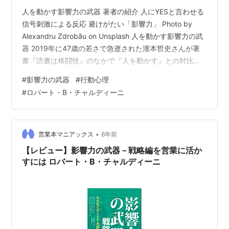
人を動かす影響力の武器 著者の紹介 人にYESと言わせる
信号刺激による反応 避けがたい「影響力」 Photo by
Alexandru Zdrobău on Unsplash 人を動かす影響力の武
器 2019年に47歳の若さで急逝された瀧本哲史さんが著
書『読書は格闘技』のなかで『人を動かす』との対比で
本書を勧めていました。
#
影響力の武器
#
行動心理
#
ロバート・B・チャルディーニ
•
営業本マニアックス
6年前
【レビュー】影響力の武器－戦略編を営業に活か
すには ロバート・B・チャルディーニ