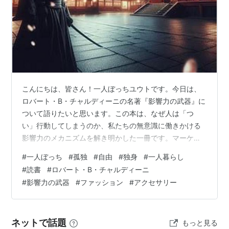
こんにちは、皆さん！一人ぼっちユウトです。今日は、
ロバート・B・チャルディーニの名著『影響力の武器』に
ついて語りたいと思います。この本は、なぜ人は「つ
い」行動してしまうのか、私たちの無意識に働きかける
影響力のメカニズムを解き明かした一冊です。マーケテ
ィング、営業、交渉、日常生活……あらゆる場面で役立つ
#
一人ぼっち
#
孤独
#
自由
#
独身
#
一人暮らし
知識が詰まっています！ 人の心を動かす6つの「武器」
#
読書
#
ロバート・B・チャルディーニ
チャルディーニは、人間が影響を受ける原則を6つにまと
#
影響力の武器
#
ファッション
#
アクセサリー
めました。この原則を知るだけで、他人の影響を受けに
くくなるだけでなく、自分が人を動かす側にもなれるの
です！ 1. 返報性「もらったら、お返しをしなければ」と
ネットで話題
もっと見る
いう心理です。レストランで無料のミント…