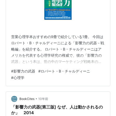
営業心理学本おすすめの9冊で紹介している1冊。 今回は
ロバート・B・チャルディーニによる「影響力の武器－戦
略編」を紹介する。 ロバート・B・チャルディーニはア
メリカを代表する心理学研究の権威で、彼の「影響力の
武器」という本は、世の中のマーケティング戦略本の元
になった名著である。 ビジネスマンなら1度は読むことを
#
影響力の武器
#
ロバート・B・チャルディーニ
勧められたことがあるかもしれない。 「影響力の武器」
#
心理学
の中では、人を動かす力の要素には、「返報性」「一貫
性」「社会的証明」「好意」「権威」「希少性」の6つが
あるとし、それぞれの要素について様々な実験結果を元
に解説している。 これらの要素はひとつひとつ見ていく
•
BookCites
10年前
と、感覚的には当たり前のことなの…
「影響力の武器[第三版] なぜ、人は動かされるの
か」 2014