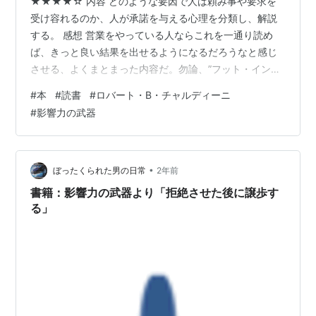
★★★★☆ 内容 どのような要因で人は頼み事や要求を
受け容れるのか、人が承諾を与える心理を分類し、解説
する。 感想 営業をやっている人ならこれを一通り読め
ば、きっと良い結果を出せるようになるだろうなと感じ
させる、よくまとまった内容だ。勿論、”フット・イン・
ザ・ドア・テクニック”などのよく知られたテクニックも
#
本
#
読書
#
ロバート・B・チャルディーニ
あるし、自然と使っているテクニックもあるだろうが、
#
影響力の武器
こうやって体系的に知っておくと色々と応用がききそう
だ。 読んでいると、つい人間の心理を巧みに利用するこ
とばかり考えてしまうが、この本の趣旨は、そういうテ
クニックを教えるのではなくて、そういうセールスマン
•
ぼったくられた男の日常
2年前
から身を守るための対策がメインとなってい…
書籍：影響力の武器より「拒絶させた後に譲歩す
る」