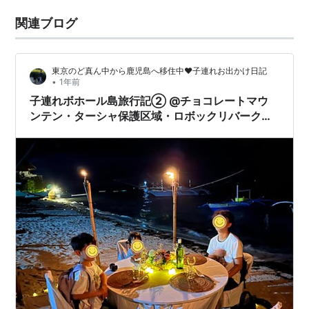
関連ブログ
東京のど真ん中から鹿児島へ移住中❤︎子連れお出かけ日記
•
1年前
子連れボホール島旅行記② @チョコレートマウ
ンテン・ターシャ保護区域・ロボックリバークル
ーズ・バクラヨン教会