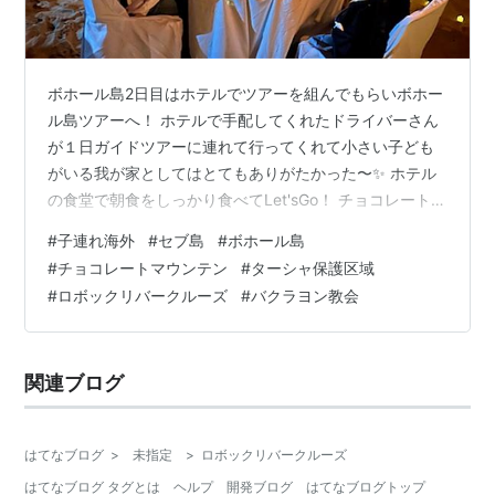
ボホール島2日目はホテルでツアーを組んでもらいボホー
ル島ツアーへ！ ホテルで手配してくれたドライバーさん
が１日ガイドツアーに連れて行ってくれて小さい子ども
がいる我が家としてはとてもありがたかった〜✨ ホテル
の食堂で朝食をしっかり食べてLet'sGo！ チョコレートマ
ウンテン ターシャ保護区域 ロボックリバークルーズ バ
#
子連れ海外
#
セブ島
#
ボホール島
クラヨン教会 ホテルオプション「波打ち際でのディナ
#
チョコレートマウンテン
#
ターシャ保護区域
ー」 チョコレートマウンテン ボホール島での観光といえ
#
ロボックリバークルーズ
#
バクラヨン教会
ば欠かせないのがここ、チョコレートマウンテン！ チョ
コレートのようなカラーの丘が連なると言われているの
ですが、、、行った時は雨期！緑が生い茂っていてチョ
関連ブログ
コレートのチョの字も感じ…
はてなブログ
>
未指定
>
ロボックリバークルーズ
はてなブログ タグとは
ヘルプ
開発ブログ
はてなブログトップ