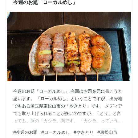
今週のお題「ローカルめし」
今週のお題「ローカルめし」 今回はお題を元に書こうと
思います。 「ローカルめし」ということですが、出身地
でもある埼玉県東松山市の「やきとり」です。 メディア
でも取り上げられることが多いのですが、「とり」と言
っても、豚の「カシラ」肉です。 「カシラ」っていうの
は。ホホとコメカミの部分だそうです。 この「カシラ」
#
今週のお題
#
ローカルめし
#
やきとり
#
東松山市
とネギを交互に串刺ししているのが東松山市の「やきと