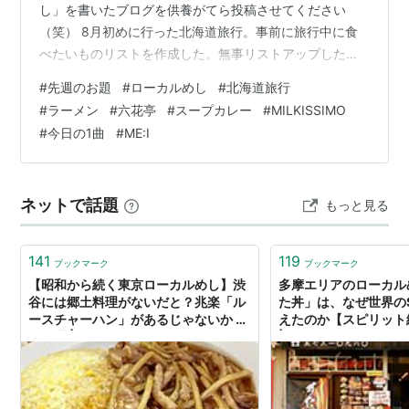
し」を書いたブログを供養がてら投稿させてください
（笑） 8月初めに行った北海道旅行。事前に旅行中に食
べたいものリストを作成した。無事リストアップしたも
の全て食べることができたので紹介する。順番は食べた
#
先週のお題
#
ローカルめし
#
北海道旅行
順。 ・札幌麺屋一馬 味噌バターコーン すすきのにある
#
ラーメン
#
六花亭
#
スープカレー
#
MILKISSIMO
ラーメン屋。今年3月にNissyが札幌でライブ後に訪れ、
#
今日の1曲
#
ME:I
自身のInstagramでこのお店を紹介していた。 Nissyが食
べていたものと同じ味噌バターコーンを注文。麵の硬さ
は3段階で選べる。Nissyはふつうを選んだそうだが、私
ネットで話題
もっと見る
はかためが好きなの…
141
119
ブックマーク
ブックマーク
【昭和から続く東京ローカルめし】渋
多摩エリアのローカル
谷には郷土料理がないだと？兆楽「ル
た丼」は、なぜ世界のS
ースチャーハン」があるじゃないか -
えたのか【スピリット継
メシ通 | ホットペッパーグルメ
| ホットペッパーグル