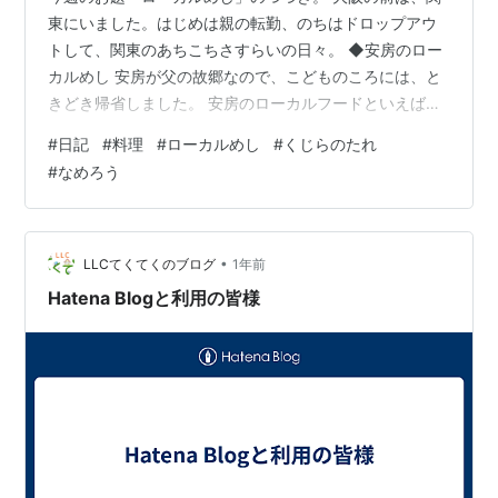
東にいました。はじめは親の転勤、のちはドロップアウ
トして、関東のあちこちさすらいの日々。 ◆安房のロー
カルめし 安房が父の故郷なので、こどものころには、と
きどき帰省しました。 安房のローカルフードといえば、
くじらのたれ、なめろう、ピーナッツですね。 くじらの
#
日記
#
料理
#
ローカルめし
#
くじらのたれ
たれは、沿岸で捕れるツチクジラの肉を、天日干しで乾
#
なめろう
し肉にした、くじらジャーキーです。 このくじらのた
れ、世界でも日本だけ、日本でも千葉県だけ、千葉県で
も安房地方でしか食べれない、超ローカルメニューなの
です。 火であぶって、あつあつのうちに手で裂いて、お
•
LLCてくてくのブログ
1年前
醤油ひとたらしでいただきます。 筋張っ…
Hatena Blogと利用の皆様