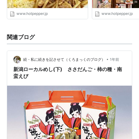
www.hotpepper.jp
www.hotpepper.jp
関連ブログ
•
続・私に続きを記させて（くろまっくのブログ）
1年前
新潟ローカルめし(下) ささだんご・柿の種・南
蛮えび