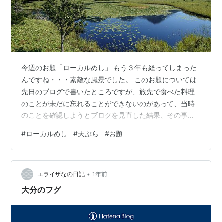
今週のお題「ローカルめし」 もう３年も経ってしまった
んですね・・・素敵な風景でした。 このお題については
先日のブログで書いたところですが、旅先で食べた料理
のことが未だに忘れることができないのがあって、当時
のことを確認しようとブログを見直した結果、その事が
全くブログに書かれて無い事に気がつきました。 まあ、
#
ローカルめし
#
天ぷら
#
お題
忘れられないっていっても、ローカルめしのほうじゃな
くて食べたお店のほうなんですけどねｗｗｗｗ 時は２０
２２年９月のある日の出来事。 食べた料理は天ぷら。 食
•
べた場所は北海道の某地方都市の繁華街。 その店に入っ
エライザなの日記
1年前
たきっかけは、食べログの評価が高かったから。 その日
大分のフグ
は土曜日だったので、予約をしてから…