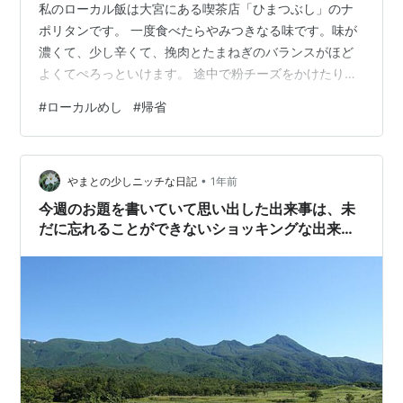
私のローカル飯は大宮にある喫茶店「ひまつぶし」のナ
ポリタンです。 一度食べたらやみつきなる味です。味が
濃くて、少し辛くて、挽肉とたまねぎのバランスがほど
よくてぺろっといけます。 途中で粉チーズをかけたりし
ても味変できて良いですよ。 ランチタイムはスパゲッテ
#
ローカルめし
#
帰省
ィセットでスパゲッティとミニサラダとドリンクが付い
て、１，０００円です。 こちらは甘いカフェオレ（ガム
シロ入り）です。 大宮に立ち寄った際には是非寄ってみ
•
てください。なんと年中無休なんですよ。昼間の時間帯
やまとの少しニッチな日記
1年前
はサラリーマンで混んでます。 カフェテラス ひまつぶし
今週のお題を書いていて思い出した出来事は、未
- Instagram・写真と…
だに忘れることができないショッキングな出来事
だったのです