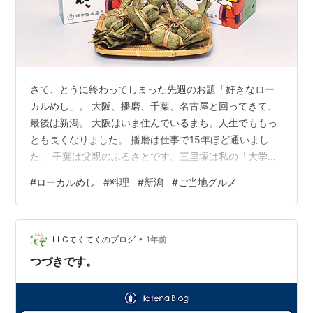
さて、とうに終わってしまった先週のお題「好きなロー
カルめし」。 大阪、播磨、千葉、名古屋と回ってきて、
最後は新潟。 大阪はいま住んでいるまち。人生でももっ
とも長くなりました。 播磨は仕事で15年ほど通いまし
た。 千葉は父親のふるさとです。三里塚は私の「大学」
でした。 名古屋はこどものころ住んだまち。 そして、新
#
ローカルめし
#
料理
#
新潟
#
ご当地グルメ
潟は生まれたまちです。 東京や横浜、丹波なども取り上
げたかったけれど、タイムオーバー。 新潟編の前半はこ
ちら。 kuro-mac.hatenablog.com 今世紀に入るか入ら
•
ないころ、新潟のいとこ総集合で大宴会を開いたことが
LLCてくてくのブログ
1年前
あります。 大阪から『雷鳥』に乗って、8時間かけて新
つづきです。
潟まで帰…