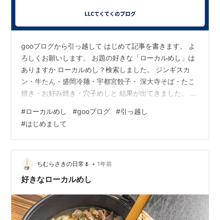
gooブログから引っ越して はじめて記事を書きます。 よ
ろしくお願いします。 お題の好きな「ローカルめし」は
ありますか ローカルめし？検索しました。 ジンギスカ
ン・牛たん・盛岡冷麺・宇都宮餃子・ 深大寺そば・たこ
焼き・お好み焼き・穴子めしと 結果が出てきました。 全
部好きです。 私の職場は東京都中野区にあります。 JR中
#
ローカルめし
#
gooブログ
#
引っ越し
野駅の南口側徒歩5分内にある たこ焼き屋さんのたこ焼
#
はじめまして
き好きです。 大阪にもまた食べに行きたいです。 牛たん
もJR中野駅北口側 中野通り沿いのお店（中野サンプラ
ザ）の横で 食べることがあります。 仙台にもまた食べに
行きたいです。 お腹が空いてきました。 また記事書きま
•
ちむらさきの日常🌷
1年前
す。遠田
好きなローカルめし