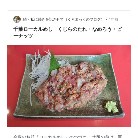
り」です。 この写真で言うと、左2本です。 十分に焼い
たやきとりに辛い味噌をつけて食べるのが一般的で、東
•
松山駅周辺に飲み屋さんタイプのお店も多いのですが、
続・私に続きを記させて（くろまっくのブログ）
1年前
住んでたころは、郊外でもお店が多かったですし、スー
千葉ローカルめし くじらのたれ・なめろう・ピ
パーの駐車場の一角に小屋があるなんて…
ーナッツ
今週のお題「ローカルめし」のつづき。 大阪の前は、関