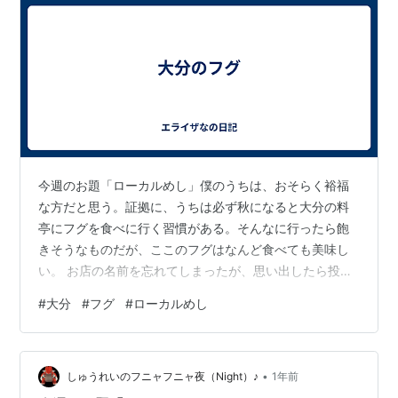
今週のお題「ローカルめし」僕のうちは、おそらく裕福
な方だと思う。証拠に、うちは必ず秋になると大分の料
亭にフグを食べに行く習慣がある。そんなに行ったら飽
きそうなものだが、ここのフグはなんど食べても美味し
い。 お店の名前を忘れてしまったが、思い出したら投稿
する。
#
大分
#
フグ
#
ローカルめし
•
しゅうれいのフニャフニャ夜（Night）♪
1年前