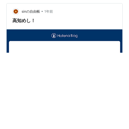
味しい牛肉のしゃぶしゃぶも食べに行ってみたいし、 ま
たいつか旅行したい場所の一つ✨ 皆さまの好きなローカ
•
sinの自由帳
1年前
ルめしはなんですか？…
高知めし！
こんばんは、sinです。 今日はお題で書くぞー！今週のお
題「ローカルめし」！ お題の概要欄にも出てきたよう
に、 私の地元・高知県は、カツオのたたきが有名です
が、 他の食べ物もおいしい……らしい(笑) というのも県
外で生活したことがないので、おいしいかどうかの基準