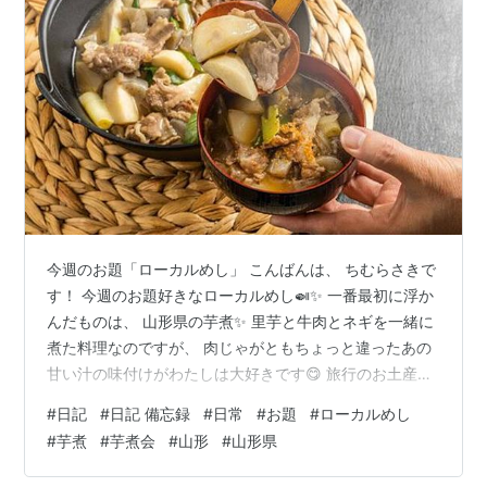
今週のお題「ローカルめし」 こんばんは、 ちむらさきで
す！ 今週のお題好きなローカルめし🍛✨ 一番最初に浮か
んだものは、 山形県の芋煮✨ 里芋と牛肉とネギを一緒に
煮た料理なのですが、 肉じゃがともちょっと違ったあの
甘い汁の味付けがわたしは大好きです😋 旅行のお土産で
気に入り 一度自分で作ったりもしました✨ こんにゃくを
#
日記
#
日記 備忘録
#
日常
#
お題
#
ローカルめし
入れているところもあるのかな？ いつか芋煮会の芋煮を
#
芋煮
#
芋煮会
#
山形
#
山形県
食べに行くのが一つの夢です😆🍲 （ショベルカーと大鍋
で芋煮をつくるイベントです！） 山形は温泉もあるし美