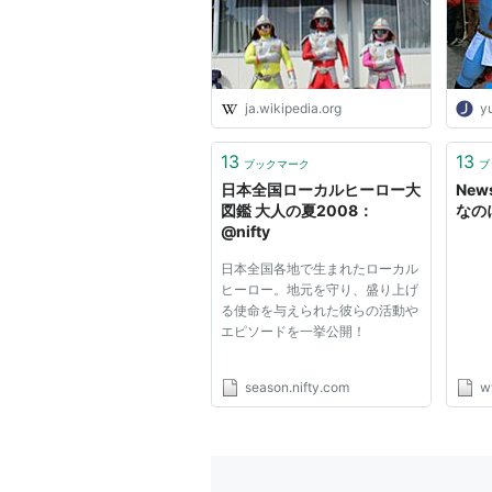
ja.wikipedia.org
y
13
13
ブックマーク
ブ
日本全国ローカルヒーロー大
New
図鑑 大人の夏2008：
なのに
@nifty
日本全国各地で生まれたローカル
ヒーロー。地元を守り、盛り上げ
る使命を与えられた彼らの活動や
エピソードを一挙公開！
season.nifty.com
w