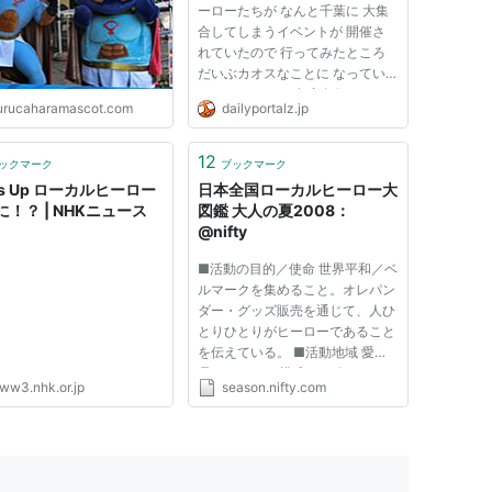
ーローたちが なんと千葉に 大集
合してしまうイベントが 開催さ
れていたので 行ってみたところ
だいぶカオスなことに なってい
たのでした！！ 多摩在住のイラ
urucaharamascot.com
dailyportalz.jp
ストライター。諸メディアにおい
て、フマジメなイラストや文章を
描くことを専門としながらも、昼
12
ックマーク
ブックマーク
は某出版社でマジメな雑誌の編
s Up ローカルヒーロー
日本全国ローカルヒーロー大
集...
！？ | NHKニュース
図鑑 大人の夏2008：
@nifty
■活動の目的／使命 世界平和／ベ
ルマークを集めること。オレパン
ダー・グッズ販売を通じて、人ひ
とりひとりがヒーローであること
を伝えている。 ■活動地域 愛知
県 ■メンバー構成 ●一人
ww3.nhk.or.jp
season.nifty.com