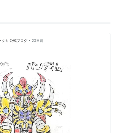
の宣伝や活性化等で地域に密着しているローカルヒ
れ、こちらのみをローカルヒーローと扱う例が多
ー戦隊』シリーズのパロディ“
ローカル戦隊
”が人気
•
クタカ 公式ブログ
23日前
//qvarie.hp.infoseek.co.jp/var/local/index.htm
）
dia.org/wiki/%E3%83%AD%E3%83%BC%E3%82%AB
%83%BC%E3%83%AD%E3%83%BC
サイト（
http://sitek4.daa.jp/archives/000257.php
）
a.livedoor.jp/~babylon/mezase2/mezase2.cgi
）
p://fusuian.tamon.co.jp/?