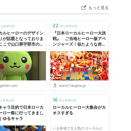
もっと見る
22
ブックマーク
ブックマーク
カルヒーローのデザイン
『日本ローカルヒーロー大決
りが話題となっておりま
戦』 ご当地ヒーロー版アベ
ここで山口県宇部市のヤ
ンジャーズ！似たような赤い
ぎてあっという間に消滅
のが凹られて、似たような仮
ご当地キャラクターを紹
面のやつが必殺技で倒し
ます
て・・・見てるこっちは「お
まえ誰だよ！」(柳下毅一郎)
ogetter.com
www7.targma.jp
16
ックマーク
ブックマーク
キャラ目的で日本ローカ
ローカルヒーロー大集合がカ
ーロー祭に行ってきまし
オスすぎる
｜ゆるキャラ
いま各地で大人気の ローカルヒ