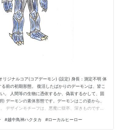
リジナルコア(コアデーモン) (設定) 身長：測定不明 体
する前の初期形態。 復活したばかりのデーモンは、皆こ
い。 人間等の生物に憑依するか、偽装するかして、固
説明) デーモンの素体形態です。デーモンはこの姿から、
。 デザインモチーフは、悪魔に獄卒、深きものです。
光るイメージで、赤い部分は血が溜まっているイメージで
ー
#
越中鳥神ハクタカ
#
ローカルヒーロー
いう事で全体的に不定形なデザインにしています。