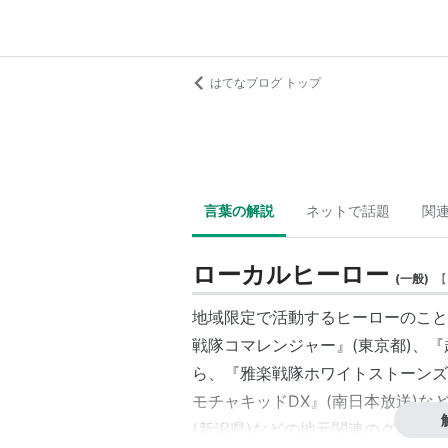
はてなブログ トップ
言葉の解説
ネットで話題
関
ローカルヒーロー
(
一般
)
【
地域限定で活動する
ヒーロー
のこと
戦隊コマレンジャー
』(東京都)、
ら、『雅楽戦隊ホワイトストーンズ
モチャキッドDX
』(南日本放送)な
(新潟県)などの地元関連のグッズ(