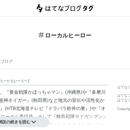
ローカルヒーロー
連ブログ
ろーかるひーろー
】
はてな
。『
黄金戦隊かぼっちゃマン
』(沖縄県)や『
多摩川
はてな
『超神ネイガー』(秋田県)など地元の宣伝や活性化か
はてな
』(HTB北海道テレビ『ドラバラ鈴井の巣』)や『
オ
Copyrig
どローカル番組発、そして『離島戦隊
サドガシマン
』
解説の続きを読む
ストラップなど)販促を目的としたイラストオンリー