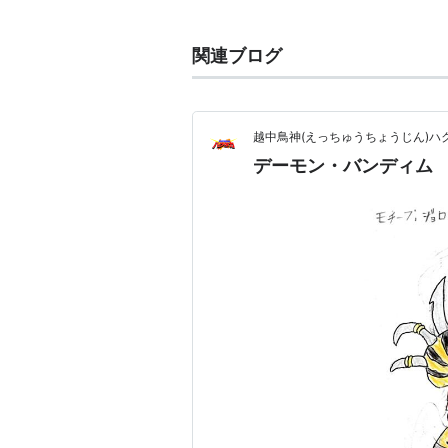
キャラまで多種多様だが、特に地元
ーローは「
ご当地ヒーロー
」と呼ば
関連ブログ
い。
特に、テレビ朝日・東映の『スーパ
が高く、大半を占めている。
越中鳥神(えっちゅうちょうじん)ハ
デーモン・バンディム
参考・関連リンク
ローカルヒーロー総進撃（
http:
ローカルヒーロー -
Wikipedia（
http://ja.wikipe
%E3%83%AB%E3%83%92%E3
）
Site K4:ローカルヒーロー関連
ご当地ヒーロー（
http://f28.aa
非実写系ローカルヒーロー（
htt