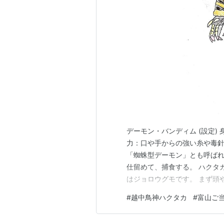
page=%C8%F3%BC%C2%BC%
A5%D2%A1%BC%A5%ED%A1%
サドガシマン系戦隊一覧（
http:
page=%A5%B5%A5%C9%A5%
C2%E2%B0%EC%CD%F7
）
ローカルヒー
作者:
ブルーオレ
出版社/メーカー
発売日:
2006/02
メディア:
単行
デーモン・バンディム (設定) 身
購入
: 5人
クリ
力：口や手からの強い糸や毒針
この商品を含むブロ
「蜘蛛型デーモン」とも呼ばれ
仕留めて、捕食する。 ハクタカ
はジョロウグモです。 まず頭
ています。 胸部にも蜘蛛の目
#
越中鳥神ハクタカ
#
富山ご