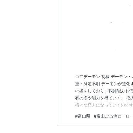
コアデーモン 初稿 デーモン・オ
重：測定不明 デーモンが進化
の姿をしており、戦闘能力も低
有の姿や能力を得ていく。 (
様々な怪人になっていくのです
頭部や胸部(心臓部)が青白く
#
富山県
#
富山ご当地ヒーロ
す。 この姿から形作られると