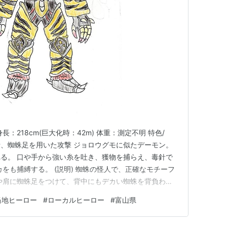
CC%B7%CF%A5%ED%A1%BC%A5%AB%A5%EB%
BC
）
//fusuian.tamon.co.jp/?
AC%A5%B7%A5%DE%A5%F3%B7%CF%C0%EF%
ロー大図鑑
ンジスタジアム
:
水曜社
/24
本
長：218cm(巨大化時：42m) 体重：測定不明 特色/
ック
: 77回
、蜘蛛足を用いた攻撃 ジョロウグモに似たデーモン。
グ (24件) を見る
る。 口や手から強い糸を吐き、獲物を捕らえ、毒針で
をも捕縛する。 (説明) 蜘蛛の怪人で、正確なモチーフ
や肩に蜘蛛足をつけて、背中にもデカい蜘蛛を背負わせ
を付けていて、遠くから見ると蜘蛛の形に見えます。
当地ヒーロー
#
ローカルヒーロー
#
富山県