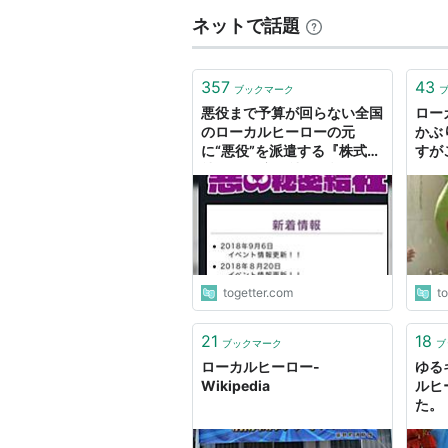
ネットで話題
357
43
ブックマーク
悪役まで予算が回らない全国
ロー
のローカルヒーローの元
かぶ
に“悪役”を派遣する『株式会
すが
社 悪の秘密結社』が話題に
バす
「物騒な隙間産業ｗ」
した
介し
togetter.com
t
21
18
ブックマーク
ブ
ローカルヒーロー-
ゆる
Wikipedia
ルヒ
た。